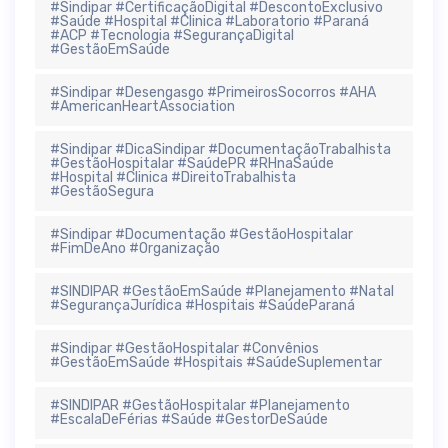
#Sindipar #CertificaçãoDigital #DescontoExclusivo
#Saúde #Hospital #Clinica #Laboratorio #Paraná
#ACP #Tecnologia #SegurançaDigital
#GestãoEmSaúde
#Sindipar #Desengasgo #PrimeirosSocorros #AHA
#AmericanHeartAssociation
#Sindipar #DicaSindipar #DocumentaçãoTrabalhista
#GestãoHospitalar #SaúdePR #RHnaSaúde
#Hospital #Clinica #DireitoTrabalhista
#GestãoSegura
#Sindipar #Documentação #GestãoHospitalar
#FimDeAno #Organização
#SINDIPAR #GestãoEmSaúde #Planejamento #Natal
#SegurançaJurídica #Hospitais #SaúdeParaná
#Sindipar #GestãoHospitalar #Convênios
#GestãoEmSaúde #Hospitais #SaúdeSuplementar
#SINDIPAR #GestãoHospitalar #Planejamento
#EscalaDeFérias #Saúde #GestorDeSaúde