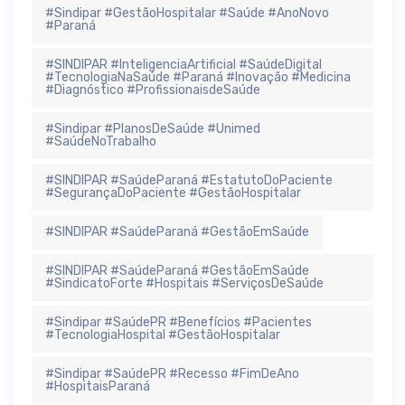
#Sindipar #GestãoHospitalar #Saúde #AnoNovo
#Paraná
#SINDIPAR #InteligenciaArtificial #SaúdeDigital
#TecnologiaNaSaúde #Paraná #Inovação #Medicina
#Diagnóstico #ProfissionaisdeSaúde
#Sindipar #PlanosDeSaúde #Unimed
#SaúdeNoTrabalho
#SINDIPAR #SaúdeParaná #EstatutoDoPaciente
#SegurançaDoPaciente #GestãoHospitalar
#SINDIPAR #SaúdeParaná #GestãoEmSaúde
#SINDIPAR #SaúdeParaná #GestãoEmSaúde
#SindicatoForte #Hospitais #ServiçosDeSaúde
#Sindipar #SaúdePR #Benefícios #Pacientes
#TecnologiaHospital #GestãoHospitalar
#Sindipar #SaúdePR #Recesso #FimDeAno
#HospitaisParaná