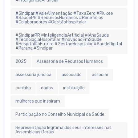
#InteligênciaArtificial
#Sindipar #ValeAlimentação #TaxaZero #Pluxee
#SaúdePR #RecursosHumanos #Benefícios
#Colaboradores #GestãoHospitalar
#SindiparPR #InteligenciaArtificial #IAnaSaude
#TecnologiaHospitalar #InovacaoEmSaude
#HospitalDoFuturo #GestaoHospitalar #SaudeDigital
#Parana #Sindipar
2025
Assessoria de Recursos Humanos
assessoria jurídica
associado
associar
curitiba
dados
instituição
mulheres que inspiram
Participação no Conselho Municipal da Saúde
Representação legítima dos seus interesses nas
Assembleias Gerais