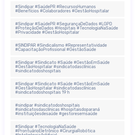
#Sindipar #SaúdePR #RecursosHumanos
#Benefícios #Colaboradores #GestãoHospitalar
#Sindipar #SaúdePR #SegurançaDeDados #LGPD
#ProteçãoDeDados #Hospitais #TecnologiaNaSaúde
#Privacidade #GestãoHospitalar
#SINDIPAR #Sindicalismo #Representatividade
#CapacitaçãoProfissional #GestãoSaúde
#Sindipar #Sindicato #Saúde #GestãoEmSaúde
#GestãoHospitalar #sindicatodasclínicas
#sindicatodoshospitais
#Sindipar #Sindicato #Saúde #GestãoEmSaúde
#GestãoHospitalar #sindicatodasclínicas
#sindicatodoshospitais 19 h
#sindipar #sindicatodoshospitais
#sindicatosdasclínicas #hospitaisdoparaná
#instituiçõesdesaúde #gestoresemsaúde
#Sindipar #TecnologiaNaSaúde
#ProntuárioEletrônico #CirurgiaRobótica