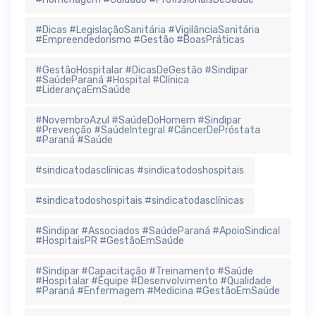
#Dicas #LegislaçãoSanitária #VigilânciaSanitária
#Empreendedorismo #Gestão #BoasPráticas
#GestãoHospitalar #DicasDeGestão #Sindipar
#SaúdeParaná #Hospital #Clínica
#LiderançaEmSaúde
#NovembroAzul #SaúdeDoHomem #Sindipar
#Prevenção #SaúdeIntegral #CâncerDePróstata
#Paraná #Saúde
#sindicatodasclínicas #sindicatodoshospitais
#sindicatodoshospitais #sindicatodasclínicas
#Sindipar #Associados #SaúdeParaná #ApoioSindical
#HospitaisPR #GestãoEmSaúde
#Sindipar #Capacitação #Treinamento #Saúde
#Hospitalar #Equipe #Desenvolvimento #Qualidade
#Paraná #Enfermagem #Medicina #GestãoEmSaúde