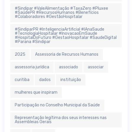
#Sindipar #ValeAlimentação #TaxaZero #Pluxee
#SaúdePR #RecursosHumanos #Benefícios
#Colaboradores #GestãoHospitalar
#SindiparPR #InteligenciaArtificial #IAnaSaude
#TecnologiaHospitalar #InovacaoEmSaude
#HospitalDoFuturo #GestaoHospitalar #SaudeDigital
#Parana #Sindipar
2025
Assessoria de Recursos Humanos
assessoria jurídica
associado
associar
curitiba
dados
instituição
mulheres que inspiram
Participação no Conselho Municipal da Saúde
Representação legítima dos seus interesses nas
Assembleias Gerais