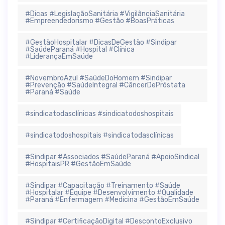
#Dicas #LegislaçãoSanitária #VigilânciaSanitária
#Empreendedorismo #Gestão #BoasPráticas
#GestãoHospitalar #DicasDeGestão #Sindipar
#SaúdeParaná #Hospital #Clínica
#LiderançaEmSaúde
#NovembroAzul #SaúdeDoHomem #Sindipar
#Prevenção #SaúdeIntegral #CâncerDePróstata
#Paraná #Saúde
#sindicatodasclínicas #sindicatodoshospitais
#sindicatodoshospitais #sindicatodasclínicas
#Sindipar #Associados #SaúdeParaná #ApoioSindical
#HospitaisPR #GestãoEmSaúde
#Sindipar #Capacitação #Treinamento #Saúde
#Hospitalar #Equipe #Desenvolvimento #Qualidade
#Paraná #Enfermagem #Medicina #GestãoEmSaúde
#Sindipar #CertificaçãoDigital #DescontoExclusivo