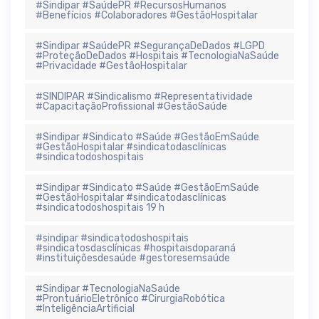
#Sindipar #SaúdePR #RecursosHumanos
#Benefícios #Colaboradores #GestãoHospitalar
#Sindipar #SaúdePR #SegurançaDeDados #LGPD
#ProteçãoDeDados #Hospitais #TecnologiaNaSaúde
#Privacidade #GestãoHospitalar
#SINDIPAR #Sindicalismo #Representatividade
#CapacitaçãoProfissional #GestãoSaúde
#Sindipar #Sindicato #Saúde #GestãoEmSaúde
#GestãoHospitalar #sindicatodasclínicas
#sindicatodoshospitais
#Sindipar #Sindicato #Saúde #GestãoEmSaúde
#GestãoHospitalar #sindicatodasclínicas
#sindicatodoshospitais 19 h
#sindipar #sindicatodoshospitais
#sindicatosdasclínicas #hospitaisdoparaná
#instituiçõesdesaúde #gestoresemsaúde
#Sindipar #TecnologiaNaSaúde
#ProntuárioEletrônico #CirurgiaRobótica
#InteligênciaArtificial