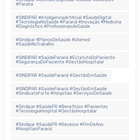
#Paraná
#SINDIPAR #InteligenciaArtificial #SaúdeDigital
#TecnologiaNaSaúde #Paraná #Inovação #Medicina
#Diagnóstico #ProfissionaisdeSaúde
#Sindipar #PlanosDeSaúde #Unimed
#SaúdeNoTrabalho
#SINDIPAR #SaúdeParaná #EstatutoDoPaciente
#SegurançaDoPaciente #GestãoHospitalar
#SINDIPAR #SaúdeParaná #GestãoEmSaúde
#SINDIPAR #SaúdeParaná #GestãoEmSaúde
#SindicatoForte #Hospitais #ServiçosDeSaúde
#Sindipar #SaúdePR #Benefícios #Pacientes
#TecnologiaHospital #GestãoHospitalar
#Sindipar #SaúdePR #Recesso #FimDeAno
#HospitaisParaná