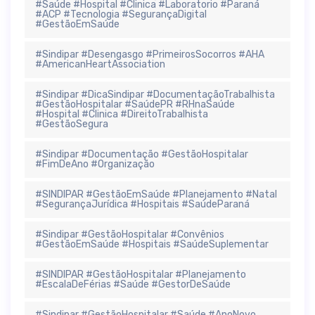
#Saúde #Hospital #Clinica #Laboratorio #Paraná
#ACP #Tecnologia #SegurançaDigital
#GestãoEmSaúde
#Sindipar #Desengasgo #PrimeirosSocorros #AHA
#AmericanHeartAssociation
#Sindipar #DicaSindipar #DocumentaçãoTrabalhista
#GestãoHospitalar #SaúdePR #RHnaSaúde
#Hospital #Clinica #DireitoTrabalhista
#GestãoSegura
#Sindipar #Documentação #GestãoHospitalar
#FimDeAno #Organização
#SINDIPAR #GestãoEmSaúde #Planejamento #Natal
#SegurançaJurídica #Hospitais #SaúdeParaná
#Sindipar #GestãoHospitalar #Convênios
#GestãoEmSaúde #Hospitais #SaúdeSuplementar
#SINDIPAR #GestãoHospitalar #Planejamento
#EscalaDeFérias #Saúde #GestorDeSaúde
#Sindipar #GestãoHospitalar #Saúde #AnoNovo