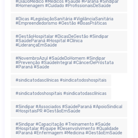
#DiaDoMédico #Médicos #Saúde #Paraná #Sindipar
#Homenagem #Cuidado #ProfissionaisDeSaúde
#Dicas #LegislaçãoSanitária #VigilânciaSanitária
#Empreendedorismo #Gestão #BoasPráticas
#GestãoHospitalar #DicasDeGestão #Sindipar
#SaúdeParaná #Hospital #Clínica
#LiderançaEmSaúde
#NovembroAzul #SaúdeDoHomem #Sindipar
#Prevenção #SaúdeIntegral #CâncerDePróstata
#Paraná #Saúde
#sindicatodasclínicas #sindicatodoshospitais
#sindicatodoshospitais #sindicatodasclínicas
#Sindipar #Associados #SaúdeParaná #ApoioSindical
#HospitaisPR #GestãoEmSaúde
#Sindipar #Capacitação #Treinamento #Saúde
#Hospitalar #Equipe #Desenvolvimento #Qualidade
#Paraná #Enfermagem #Medicina #GestãoEmSaúde