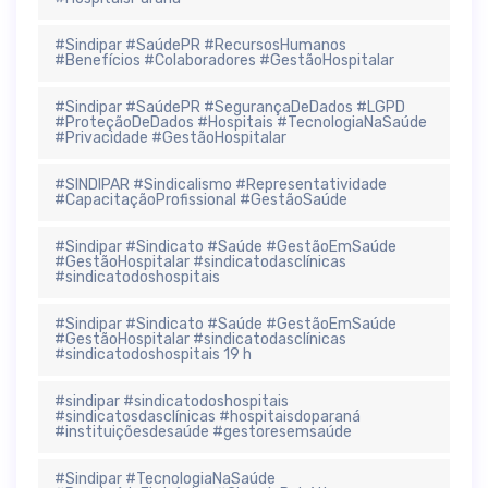
#Sindipar #SaúdePR #RecursosHumanos
#Benefícios #Colaboradores #GestãoHospitalar
#Sindipar #SaúdePR #SegurançaDeDados #LGPD
#ProteçãoDeDados #Hospitais #TecnologiaNaSaúde
#Privacidade #GestãoHospitalar
#SINDIPAR #Sindicalismo #Representatividade
#CapacitaçãoProfissional #GestãoSaúde
#Sindipar #Sindicato #Saúde #GestãoEmSaúde
#GestãoHospitalar #sindicatodasclínicas
#sindicatodoshospitais
#Sindipar #Sindicato #Saúde #GestãoEmSaúde
#GestãoHospitalar #sindicatodasclínicas
#sindicatodoshospitais 19 h
#sindipar #sindicatodoshospitais
#sindicatosdasclínicas #hospitaisdoparaná
#instituiçõesdesaúde #gestoresemsaúde
#Sindipar #TecnologiaNaSaúde