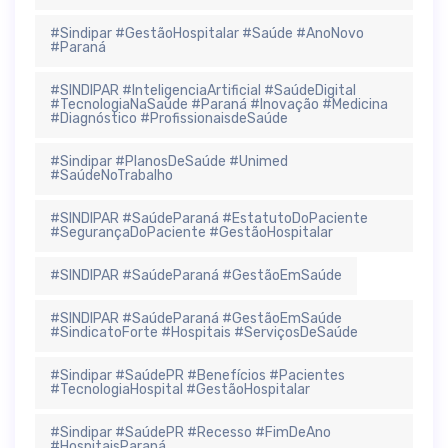
#Sindipar #GestãoHospitalar #Saúde #AnoNovo
#Paraná
#SINDIPAR #InteligenciaArtificial #SaúdeDigital
#TecnologiaNaSaúde #Paraná #Inovação #Medicina
#Diagnóstico #ProfissionaisdeSaúde
#Sindipar #PlanosDeSaúde #Unimed
#SaúdeNoTrabalho
#SINDIPAR #SaúdeParaná #EstatutoDoPaciente
#SegurançaDoPaciente #GestãoHospitalar
#SINDIPAR #SaúdeParaná #GestãoEmSaúde
#SINDIPAR #SaúdeParaná #GestãoEmSaúde
#SindicatoForte #Hospitais #ServiçosDeSaúde
#Sindipar #SaúdePR #Benefícios #Pacientes
#TecnologiaHospital #GestãoHospitalar
#Sindipar #SaúdePR #Recesso #FimDeAno
#HospitaisParaná