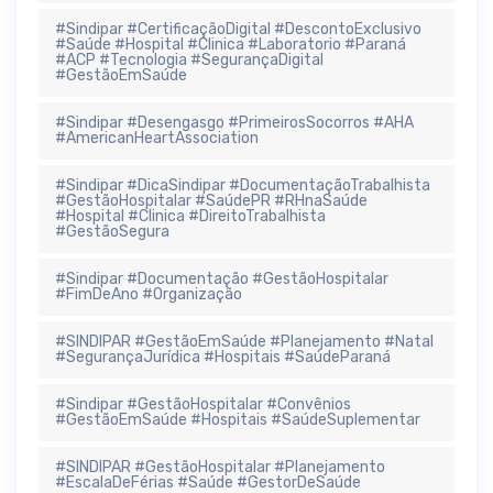
#Sindipar #CertificaçãoDigital #DescontoExclusivo
#Saúde #Hospital #Clinica #Laboratorio #Paraná
#ACP #Tecnologia #SegurançaDigital
#GestãoEmSaúde
#Sindipar #Desengasgo #PrimeirosSocorros #AHA
#AmericanHeartAssociation
#Sindipar #DicaSindipar #DocumentaçãoTrabalhista
#GestãoHospitalar #SaúdePR #RHnaSaúde
#Hospital #Clinica #DireitoTrabalhista
#GestãoSegura
#Sindipar #Documentação #GestãoHospitalar
#FimDeAno #Organização
#SINDIPAR #GestãoEmSaúde #Planejamento #Natal
#SegurançaJurídica #Hospitais #SaúdeParaná
#Sindipar #GestãoHospitalar #Convênios
#GestãoEmSaúde #Hospitais #SaúdeSuplementar
#SINDIPAR #GestãoHospitalar #Planejamento
#EscalaDeFérias #Saúde #GestorDeSaúde