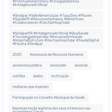
#ProntuárioEletrônico #CirurgiaRobótica
#InteligênciaArtificial
#Sindipar #ValeAlimentação #TaxaZero #Pluxee
#SaúdePR #RecursosHumanos #Benefícios
#Colaboradores #GestãoHospitalar
#SindiparPR #InteligenciaArtificial #IAnaSaude
#TecnologiaHospitalar #InovacaoEmSaude
#HospitalDoFuturo #GestaoHospitalar #SaudeDigital
#Parana #Sindipar
2025
Assessoria de Recursos Humanos
assessoria jurídica
associado
associar
curitiba
dados
instituição
mulheres que inspiram
Participação no Conselho Municipal da Saúde
Representação legítima dos seus interesses nas
Assembleias Gerais