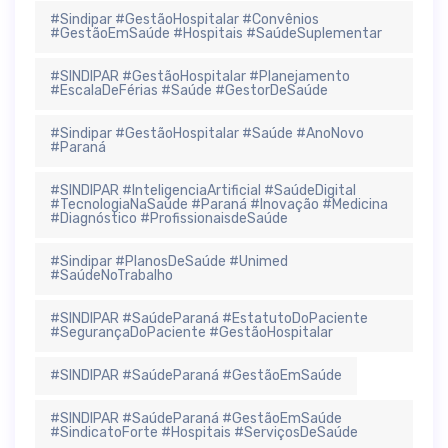
#Sindipar #GestãoHospitalar #Convênios
#GestãoEmSaúde #Hospitais #SaúdeSuplementar
#SINDIPAR #GestãoHospitalar #Planejamento
#EscalaDeFérias #Saúde #GestorDeSaúde
#Sindipar #GestãoHospitalar #Saúde #AnoNovo
#Paraná
#SINDIPAR #InteligenciaArtificial #SaúdeDigital
#TecnologiaNaSaúde #Paraná #Inovação #Medicina
#Diagnóstico #ProfissionaisdeSaúde
#Sindipar #PlanosDeSaúde #Unimed
#SaúdeNoTrabalho
#SINDIPAR #SaúdeParaná #EstatutoDoPaciente
#SegurançaDoPaciente #GestãoHospitalar
#SINDIPAR #SaúdeParaná #GestãoEmSaúde
#SINDIPAR #SaúdeParaná #GestãoEmSaúde
#SindicatoForte #Hospitais #ServiçosDeSaúde