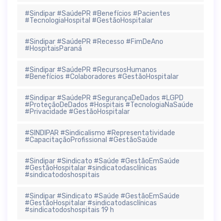
#Sindipar #SaúdePR #Benefícios #Pacientes
#TecnologiaHospital #GestãoHospitalar
#Sindipar #SaúdePR #Recesso #FimDeAno
#HospitaisParaná
#Sindipar #SaúdePR #RecursosHumanos
#Benefícios #Colaboradores #GestãoHospitalar
#Sindipar #SaúdePR #SegurançaDeDados #LGPD
#ProteçãoDeDados #Hospitais #TecnologiaNaSaúde
#Privacidade #GestãoHospitalar
#SINDIPAR #Sindicalismo #Representatividade
#CapacitaçãoProfissional #GestãoSaúde
#Sindipar #Sindicato #Saúde #GestãoEmSaúde
#GestãoHospitalar #sindicatodasclínicas
#sindicatodoshospitais
#Sindipar #Sindicato #Saúde #GestãoEmSaúde
#GestãoHospitalar #sindicatodasclínicas
#sindicatodoshospitais 19 h