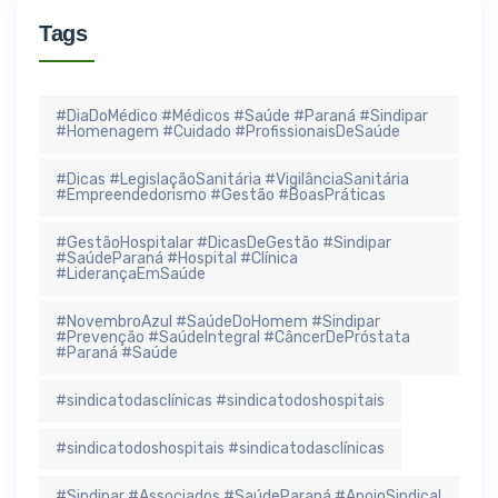
Tags
#DiaDoMédico #Médicos #Saúde #Paraná #Sindipar
#Homenagem #Cuidado #ProfissionaisDeSaúde
#Dicas #LegislaçãoSanitária #VigilânciaSanitária
#Empreendedorismo #Gestão #BoasPráticas
#GestãoHospitalar #DicasDeGestão #Sindipar
#SaúdeParaná #Hospital #Clínica
#LiderançaEmSaúde
#NovembroAzul #SaúdeDoHomem #Sindipar
#Prevenção #SaúdeIntegral #CâncerDePróstata
#Paraná #Saúde
#sindicatodasclínicas #sindicatodoshospitais
#sindicatodoshospitais #sindicatodasclínicas
#Sindipar #Associados #SaúdeParaná #ApoioSindical