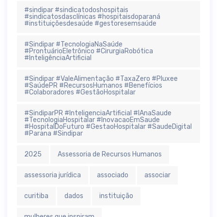
#sindipar #sindicatodoshospitais
#sindicatosdasclínicas #hospitaisdoparaná
#instituiçõesdesaúde #gestoresemsaúde
#Sindipar #TecnologiaNaSaúde
#ProntuárioEletrônico #CirurgiaRobótica
#InteligênciaArtificial
#Sindipar #ValeAlimentação #TaxaZero #Pluxee
#SaúdePR #RecursosHumanos #Benefícios
#Colaboradores #GestãoHospitalar
#SindiparPR #InteligenciaArtificial #IAnaSaude
#TecnologiaHospitalar #InovacaoEmSaude
#HospitalDoFuturo #GestaoHospitalar #SaudeDigital
#Parana #Sindipar
2025
Assessoria de Recursos Humanos
assessoria jurídica
associado
associar
curitiba
dados
instituição
mulheres que inspiram