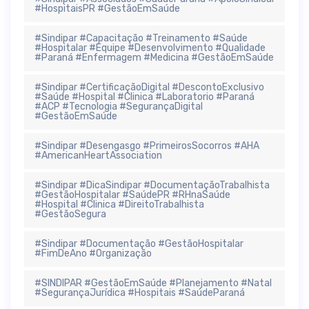
#HospitaisPR #GestãoEmSaúde
#Sindipar #Capacitação #Treinamento #Saúde
#Hospitalar #Equipe #Desenvolvimento #Qualidade
#Paraná #Enfermagem #Medicina #GestãoEmSaúde
#Sindipar #CertificaçãoDigital #DescontoExclusivo
#Saúde #Hospital #Clinica #Laboratorio #Paraná
#ACP #Tecnologia #SegurançaDigital
#GestãoEmSaúde
#Sindipar #Desengasgo #PrimeirosSocorros #AHA
#AmericanHeartAssociation
#Sindipar #DicaSindipar #DocumentaçãoTrabalhista
#GestãoHospitalar #SaúdePR #RHnaSaúde
#Hospital #Clinica #DireitoTrabalhista
#GestãoSegura
#Sindipar #Documentação #GestãoHospitalar
#FimDeAno #Organização
#SINDIPAR #GestãoEmSaúde #Planejamento #Natal
#SegurançaJurídica #Hospitais #SaúdeParaná