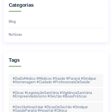
Categorias
Blog
Notícias
Tags
#DiaDoMédico #Médicos #Saúde #Paraná #Sindipar
#Homenagem #Cuidado #ProfissionaisDeSaúde
#Dicas #LegislaçãoSanitária #VigilânciaSanitária
#Empreendedorismo #Gestão #BoasPráticas
#GestãoHospitalar #DicasDeGestão #Sindipar
#SaúdeParaná #Hospital #Clínica