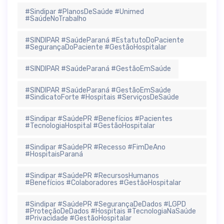
#Sindipar #PlanosDeSaúde #Unimed
#SaúdeNoTrabalho
#SINDIPAR #SaúdeParaná #EstatutoDoPaciente
#SegurançaDoPaciente #GestãoHospitalar
#SINDIPAR #SaúdeParaná #GestãoEmSaúde
#SINDIPAR #SaúdeParaná #GestãoEmSaúde
#SindicatoForte #Hospitais #ServiçosDeSaúde
#Sindipar #SaúdePR #Benefícios #Pacientes
#TecnologiaHospital #GestãoHospitalar
#Sindipar #SaúdePR #Recesso #FimDeAno
#HospitaisParaná
#Sindipar #SaúdePR #RecursosHumanos
#Benefícios #Colaboradores #GestãoHospitalar
#Sindipar #SaúdePR #SegurançaDeDados #LGPD
#ProteçãoDeDados #Hospitais #TecnologiaNaSaúde
#Privacidade #GestãoHospitalar