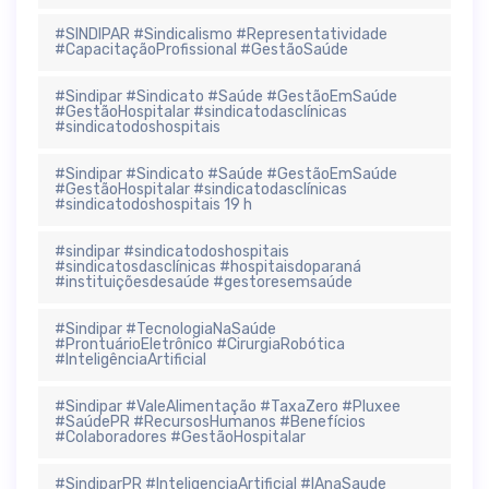
#SINDIPAR #Sindicalismo #Representatividade
#CapacitaçãoProfissional #GestãoSaúde
#Sindipar #Sindicato #Saúde #GestãoEmSaúde
#GestãoHospitalar #sindicatodasclínicas
#sindicatodoshospitais
#Sindipar #Sindicato #Saúde #GestãoEmSaúde
#GestãoHospitalar #sindicatodasclínicas
#sindicatodoshospitais 19 h
#sindipar #sindicatodoshospitais
#sindicatosdasclínicas #hospitaisdoparaná
#instituiçõesdesaúde #gestoresemsaúde
#Sindipar #TecnologiaNaSaúde
#ProntuárioEletrônico #CirurgiaRobótica
#InteligênciaArtificial
#Sindipar #ValeAlimentação #TaxaZero #Pluxee
#SaúdePR #RecursosHumanos #Benefícios
#Colaboradores #GestãoHospitalar
#SindiparPR #InteligenciaArtificial #IAnaSaude