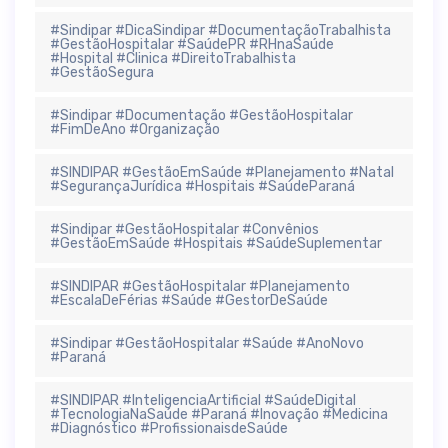
#Sindipar #DicaSindipar #DocumentaçãoTrabalhista
#GestãoHospitalar #SaúdePR #RHnaSaúde
#Hospital #Clinica #DireitoTrabalhista
#GestãoSegura
#Sindipar #Documentação #GestãoHospitalar
#FimDeAno #Organização
#SINDIPAR #GestãoEmSaúde #Planejamento #Natal
#SegurançaJurídica #Hospitais #SaúdeParaná
#Sindipar #GestãoHospitalar #Convênios
#GestãoEmSaúde #Hospitais #SaúdeSuplementar
#SINDIPAR #GestãoHospitalar #Planejamento
#EscalaDeFérias #Saúde #GestorDeSaúde
#Sindipar #GestãoHospitalar #Saúde #AnoNovo
#Paraná
#SINDIPAR #InteligenciaArtificial #SaúdeDigital
#TecnologiaNaSaúde #Paraná #Inovação #Medicina
#Diagnóstico #ProfissionaisdeSaúde