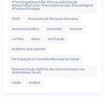
#TecnologiaHospitalar #InovacaoEmSaude
#HospitalDoFuturo #GestaoHospitalar #SaudeDigital
#Parana #Sindipar
2025
Assessoria de Recursos Humanos
assessoria jurídica
associado
associar
curitiba
dados
instituição
mulheres que inspiram
Participação no Conselho Municipal da Saúde
Representação legítima dos seus interesses nas
Assembleias Gerais
saúde
sindipar