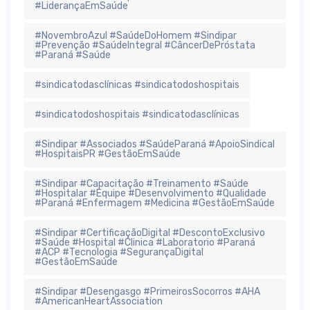
#LiderançaEmSaúde
#NovembroAzul #SaúdeDoHomem #Sindipar
#Prevenção #SaúdeIntegral #CâncerDePróstata
#Paraná #Saúde
#sindicatodasclínicas #sindicatodoshospitais
#sindicatodoshospitais #sindicatodasclínicas
#Sindipar #Associados #SaúdeParaná #ApoioSindical
#HospitaisPR #GestãoEmSaúde
#Sindipar #Capacitação #Treinamento #Saúde
#Hospitalar #Equipe #Desenvolvimento #Qualidade
#Paraná #Enfermagem #Medicina #GestãoEmSaúde
#Sindipar #CertificaçãoDigital #DescontoExclusivo
#Saúde #Hospital #Clinica #Laboratorio #Paraná
#ACP #Tecnologia #SegurançaDigital
#GestãoEmSaúde
#Sindipar #Desengasgo #PrimeirosSocorros #AHA
#AmericanHeartAssociation