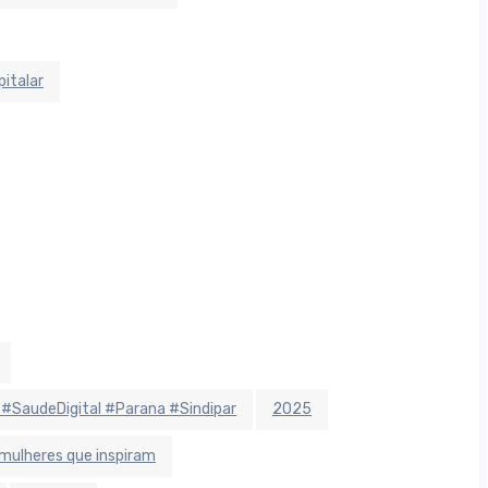
italar
 #SaudeDigital #Parana #Sindipar
2025
mulheres que inspiram