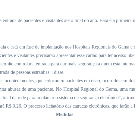
e entrada de pacientes e visitantes até o final do ano. Essa é a primeira
ia e está em fase de implantação nos Hospitais Regionais do Gama e d
ientes e visitantes precisarão apresentar esse cartão para ter acesso lib
ermite controlar a entrada para dar mais segurança a quem está intern
ntrada de pessoas estranhas", disse.
mos acontecimentos, que colocaram pacientes em risco, ocorridos em do
tentar abusar de uma paciente. No Hospital Regional do Gama, uma m
ão total da rede para implantar o sistema de segurança eletrônico", af
rá R$ 0,26. O processo licitatório das catracas eletrônicas, que farão a 
Medidas