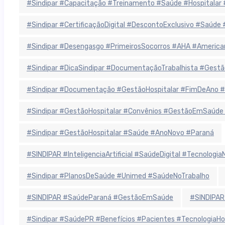
#Sindipar #Capacitação #Treinamento #Saúde #Hospitala
#Sindipar #CertificaçãoDigital #DescontoExclusivo #Saúde
#Sindipar #Desengasgo #PrimeirosSocorros #AHA #America
#Sindipar #DicaSindipar #DocumentaçãoTrabalhista #Gestã
#Sindipar #Documentação #GestãoHospitalar #FimDeAno #
#Sindipar #GestãoHospitalar #Convênios #GestãoEmSaúde
#Sindipar #GestãoHospitalar #Saúde #AnoNovo #Paraná
#SINDIPAR #InteligenciaArtificial #SaúdeDigital #Tecnolog
#Sindipar #PlanosDeSaúde #Unimed #SaúdeNoTrabalho
#SINDIPAR #SaúdeParaná #GestãoEmSaúde
#SINDIPAR
#Sindipar #SaúdePR #Benefícios #Pacientes #TecnologiaHo