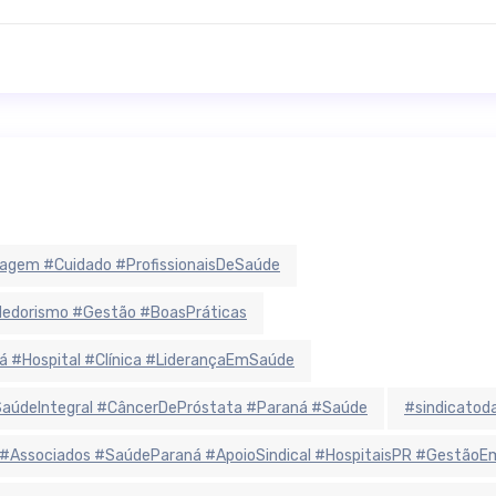
agem #Cuidado #ProfissionaisDeSaúde
ndedorismo #Gestão #BoasPráticas
á #Hospital #Clínica #LiderançaEmSaúde
údeIntegral #CâncerDePróstata #Paraná #Saúde
#sindicatoda
 #Associados #SaúdeParaná #ApoioSindical #HospitaisPR #Gestão