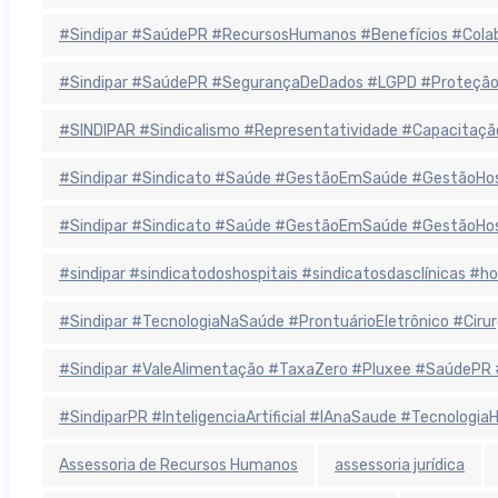
#Sindipar #SaúdePR #RecursosHumanos #Benefícios #Colab
#Sindipar #SaúdePR #SegurançaDeDados #LGPD #ProteçãoD
#SINDIPAR #Sindicalismo #Representatividade #Capacitaçã
#Sindipar #Sindicato #Saúde #GestãoEmSaúde #GestãoHospit
#Sindipar #Sindicato #Saúde #GestãoEmSaúde #GestãoHospit
#sindipar #sindicatodoshospitais #sindicatosdasclínicas #
#Sindipar #TecnologiaNaSaúde #ProntuárioEletrônico #Cirurgi
#Sindipar #ValeAlimentação #TaxaZero #Pluxee #SaúdePR 
#SindiparPR #InteligenciaArtificial #IAnaSaude #Tecnologi
Assessoria de Recursos Humanos
assessoria jurídica