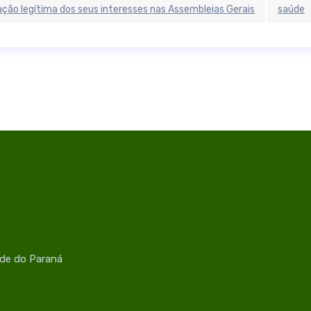
ção legítima dos seus interesses nas Assembleias Gerais
saúde
úde do Paraná