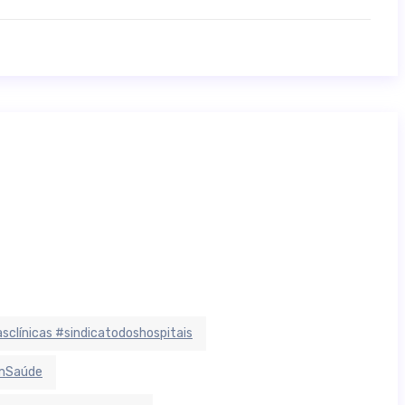
sclínicas #sindicatodoshospitais
EmSaúde