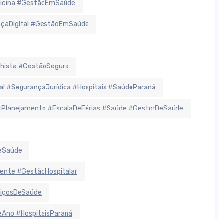
dicina #GestãoEmSaúde
ançaDigital #GestãoEmSaúde
lhista #GestãoSegura
 #SegurançaJurídica #Hospitais #SaúdeParaná
#Planejamento #EscalaDeFérias #Saúde #GestorDeSaúde
deSaúde
ente #GestãoHospitalar
viçosDeSaúde
Ano #HospitaisParaná