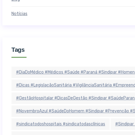
Notícias
Tags
#DiaDoMédico #Médicos #Saúde #Paraná #Sindipar #Homen
#Dicas #LegislaçãoSanitária #VigilânciaSanitária #Empree
#GestãoHospitalar #DicasDeGestão #Sindipar #SaúdeParan
#NovembroAzul #SaúdeDoHomem #Sindipar #Prevenção #Sa
#sindicatodoshospitais #sindicatodasclínicas
#Sindipar