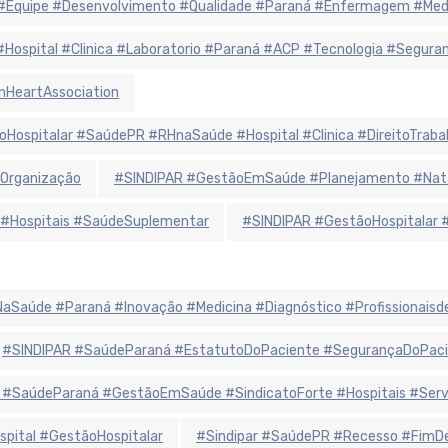
r #Equipe #Desenvolvimento #Qualidade #Paraná #Enfermagem #Me
 #Hospital #Clinica #Laboratorio #Paraná #ACP #Tecnologia #Segur
nHeartAssociation
oHospitalar #SaúdePR #RHnaSaúde #Hospital #Clinica #DireitoTraba
Organização
#SINDIPAR #GestãoEmSaúde #Planejamento #Natal
 #Hospitais #SaúdeSuplementar
#SINDIPAR #GestãoHospitalar 
iaNaSaúde #Paraná #Inovação #Medicina #Diagnóstico #Profissionais
#SINDIPAR #SaúdeParaná #EstatutoDoPaciente #SegurançaDoPaci
 #SaúdeParaná #GestãoEmSaúde #SindicatoForte #Hospitais #Ser
spital #GestãoHospitalar
#Sindipar #SaúdePR #Recesso #FimDe