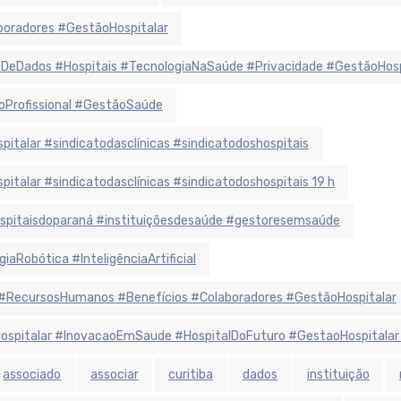
oradores #GestãoHospitalar
eDados #Hospitais #TecnologiaNaSaúde #Privacidade #GestãoHosp
oProfissional #GestãoSaúde
alar #sindicatodasclínicas #sindicatodoshospitais
alar #sindicatodasclínicas #sindicatodoshospitais 19 h
hospitaisdoparaná #instituiçõesdesaúde #gestoresemsaúde
aRobótica #InteligênciaArtificial
#RecursosHumanos #Benefícios #Colaboradores #GestãoHospitalar
aHospitalar #InovacaoEmSaude #HospitalDoFuturo #GestaoHospitalar
associado
associar
curitiba
dados
instituição