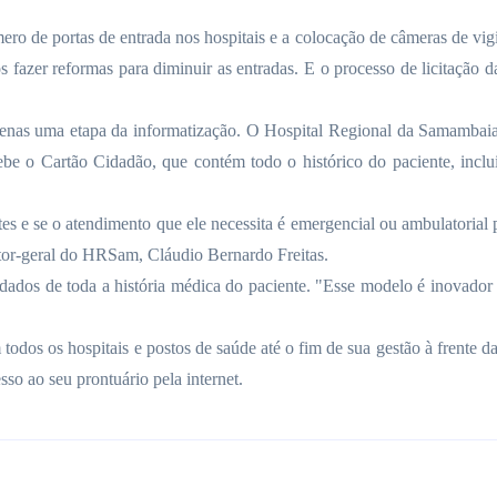
ro de portas de entrada nos hospitais e a colocação de câmeras de vi
s fazer reformas para diminuir as entradas. E o processo de licitação
apenas uma etapa da informatização. O Hospital Regional da Samambai
be o Cartão Cidadão, que contém todo o histórico do paciente, incluin
tes e se o atendimento que ele necessita é emergencial ou ambulatorial
tor-geral do HRSam, Cláudio Bernardo Freitas.
ados de toda a história médica do paciente. "Esse modelo é inovador e
todos os hospitais e postos de saúde até o fim de sua gestão à frente 
so ao seu prontuário pela internet.