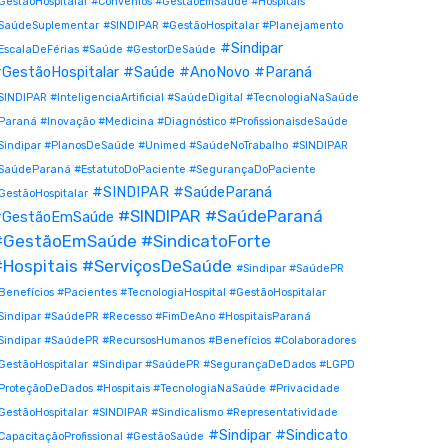
GestãoHospitalar #Convênios #GestãoEmSaúde #Hospitais
SaúdeSuplementar
#SINDIPAR #GestãoHospitalar #Planejamento
#Sindipar
EscalaDeFérias #Saúde #GestorDeSaúde
GestãoHospitalar #Saúde #AnoNovo #Paraná
SINDIPAR #InteligenciaArtificial #SaúdeDigital #TecnologiaNaSaúde
Paraná #Inovação #Medicina #Diagnóstico #ProfissionaisdeSaúde
Sindipar #PlanosDeSaúde #Unimed #SaúdeNoTrabalho
#SINDIPAR
SaúdeParaná #EstatutoDoPaciente #SegurançaDoPaciente
#SINDIPAR #SaúdeParaná
GestãoHospitalar
#SINDIPAR #SaúdeParaná
GestãoEmSaúde
#GestãoEmSaúde #SindicatoForte
Hospitais #ServiçosDeSaúde
#Sindipar #SaúdePR
Benefícios #Pacientes #TecnologiaHospital #GestãoHospitalar
Sindipar #SaúdePR #Recesso #FimDeAno #HospitaisParaná
Sindipar #SaúdePR #RecursosHumanos #Benefícios #Colaboradores
GestãoHospitalar
#Sindipar #SaúdePR #SegurançaDeDados #LGPD
ProteçãoDeDados #Hospitais #TecnologiaNaSaúde #Privacidade
GestãoHospitalar
#SINDIPAR #Sindicalismo #Representatividade
#Sindipar #Sindicato
CapacitaçãoProfissional #GestãoSaúde