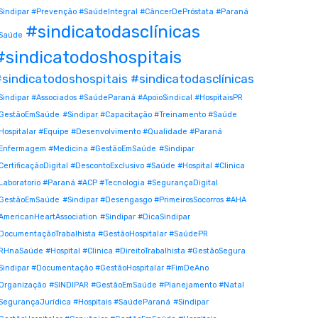
Sindipar #Prevenção #SaúdeIntegral #CâncerDePróstata #Paraná
#sindicatodasclínicas
Saúde
#sindicatodoshospitais
sindicatodoshospitais #sindicatodasclínicas
Sindipar #Associados #SaúdeParaná #ApoioSindical #HospitaisPR
GestãoEmSaúde
#Sindipar #Capacitação #Treinamento #Saúde
Hospitalar #Equipe #Desenvolvimento #Qualidade #Paraná
Enfermagem #Medicina #GestãoEmSaúde
#Sindipar
CertificaçãoDigital #DescontoExclusivo #Saúde #Hospital #Clinica
Laboratorio #Paraná #ACP #Tecnologia #SegurançaDigital
GestãoEmSaúde
#Sindipar #Desengasgo #PrimeirosSocorros #AHA
AmericanHeartAssociation
#Sindipar #DicaSindipar
DocumentaçãoTrabalhista #GestãoHospitalar #SaúdePR
RHnaSaúde #Hospital #Clinica #DireitoTrabalhista #GestãoSegura
Sindipar #Documentação #GestãoHospitalar #FimDeAno
Organização
#SINDIPAR #GestãoEmSaúde #Planejamento #Natal
SegurançaJurídica #Hospitais #SaúdeParaná
#Sindipar