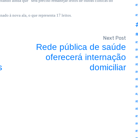
tando ainda que “será preciso remanejar leitos de outras clínicas do
#
nado à nova ala, o que representa 17 leitos.
#
#
Next Post
#
Rede pública de saúde
#
oferecerá internação
#
s
domiciliar
#
#
#
#
#
#
#
#
#
#