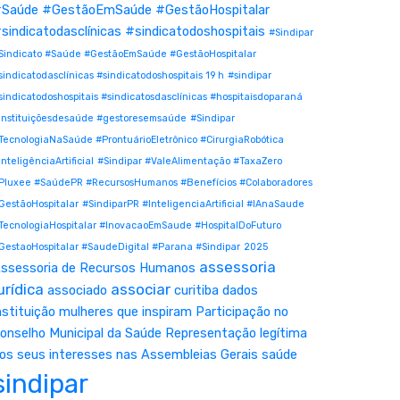
Saúde #GestãoEmSaúde #GestãoHospitalar
sindicatodasclínicas #sindicatodoshospitais
#Sindipar
Sindicato #Saúde #GestãoEmSaúde #GestãoHospitalar
sindicatodasclínicas #sindicatodoshospitais 19 h
#sindipar
sindicatodoshospitais #sindicatosdasclínicas #hospitaisdoparaná
instituiçõesdesaúde #gestoresemsaúde
#Sindipar
TecnologiaNaSaúde #ProntuárioEletrônico #CirurgiaRobótica
InteligênciaArtificial
#Sindipar #ValeAlimentação #TaxaZero
Pluxee #SaúdePR #RecursosHumanos #Benefícios #Colaboradores
GestãoHospitalar
#SindiparPR #InteligenciaArtificial #IAnaSaude
TecnologiaHospitalar #InovacaoEmSaude #HospitalDoFuturo
GestaoHospitalar #SaudeDigital #Parana #Sindipar
2025
assessoria
ssessoria de Recursos Humanos
urídica
associar
associado
curitiba
dados
nstituição
mulheres que inspiram
Participação no
onselho Municipal da Saúde
Representação legítima
os seus interesses nas Assembleias Gerais
saúde
sindipar