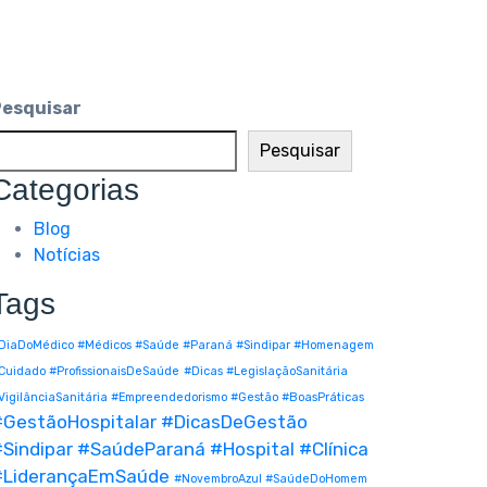
Pesquisar
Pesquisar
Categorias
Blog
Notícias
Tags
DiaDoMédico #Médicos #Saúde #Paraná #Sindipar #Homenagem
Cuidado #ProfissionaisDeSaúde
#Dicas #LegislaçãoSanitária
VigilânciaSanitária #Empreendedorismo #Gestão #BoasPráticas
#GestãoHospitalar #DicasDeGestão
Sindipar #SaúdeParaná #Hospital #Clínica
#LiderançaEmSaúde
#NovembroAzul #SaúdeDoHomem