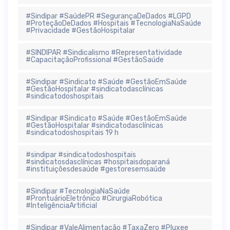
#Sindipar #SaúdePR #SegurançaDeDados #LGPD
#ProteçãoDeDados #Hospitais #TecnologiaNaSaúde
#Privacidade #GestãoHospitalar
#SINDIPAR #Sindicalismo #Representatividade
#CapacitaçãoProfissional #GestãoSaúde
#Sindipar #Sindicato #Saúde #GestãoEmSaúde
#GestãoHospitalar #sindicatodasclínicas
#sindicatodoshospitais
#Sindipar #Sindicato #Saúde #GestãoEmSaúde
#GestãoHospitalar #sindicatodasclínicas
#sindicatodoshospitais 19 h
#sindipar #sindicatodoshospitais
#sindicatosdasclínicas #hospitaisdoparaná
#instituiçõesdesaúde #gestoresemsaúde
#Sindipar #TecnologiaNaSaúde
#ProntuárioEletrônico #CirurgiaRobótica
#InteligênciaArtificial
#Sindipar #ValeAlimentação #TaxaZero #Pluxee