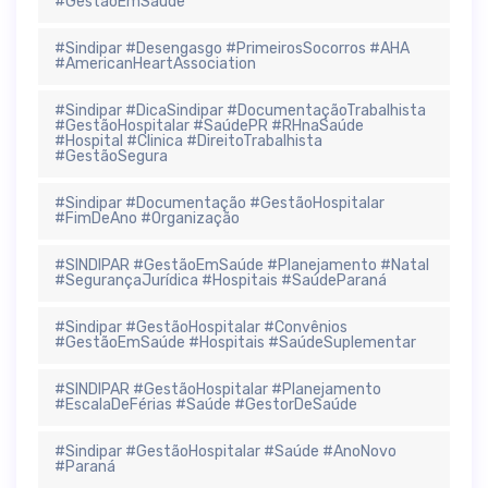
#GestãoEmSaúde
#Sindipar #Desengasgo #PrimeirosSocorros #AHA
#AmericanHeartAssociation
#Sindipar #DicaSindipar #DocumentaçãoTrabalhista
#GestãoHospitalar #SaúdePR #RHnaSaúde
#Hospital #Clinica #DireitoTrabalhista
#GestãoSegura
#Sindipar #Documentação #GestãoHospitalar
#FimDeAno #Organização
#SINDIPAR #GestãoEmSaúde #Planejamento #Natal
#SegurançaJurídica #Hospitais #SaúdeParaná
#Sindipar #GestãoHospitalar #Convênios
#GestãoEmSaúde #Hospitais #SaúdeSuplementar
#SINDIPAR #GestãoHospitalar #Planejamento
#EscalaDeFérias #Saúde #GestorDeSaúde
#Sindipar #GestãoHospitalar #Saúde #AnoNovo
#Paraná