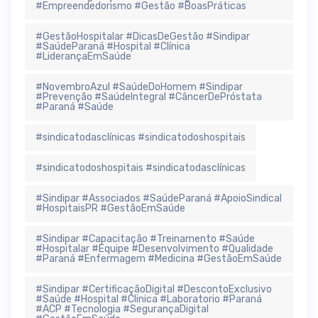
#Empreendedorismo #Gestão #BoasPráticas
#GestãoHospitalar #DicasDeGestão #Sindipar
#SaúdeParaná #Hospital #Clínica
#LiderançaEmSaúde
#NovembroAzul #SaúdeDoHomem #Sindipar
#Prevenção #SaúdeIntegral #CâncerDePróstata
#Paraná #Saúde
#sindicatodasclínicas #sindicatodoshospitais
#sindicatodoshospitais #sindicatodasclínicas
#Sindipar #Associados #SaúdeParaná #ApoioSindical
#HospitaisPR #GestãoEmSaúde
#Sindipar #Capacitação #Treinamento #Saúde
#Hospitalar #Equipe #Desenvolvimento #Qualidade
#Paraná #Enfermagem #Medicina #GestãoEmSaúde
#Sindipar #CertificaçãoDigital #DescontoExclusivo
#Saúde #Hospital #Clinica #Laboratorio #Paraná
#ACP #Tecnologia #SegurançaDigital