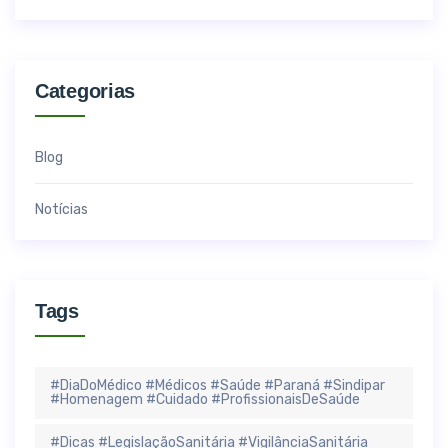
Categorias
Blog
Notícias
Tags
#DiaDoMédico #Médicos #Saúde #Paraná #Sindipar
#Homenagem #Cuidado #ProfissionaisDeSaúde
#Dicas #LegislaçãoSanitária #VigilânciaSanitária