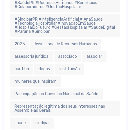
#SaúdePR #RecursosHumanos #Benefícios
#Colaboradores #GestãoHospitalar
#SindiparPR #InteligenciaArtificial #IAnaSaude
#TecnologiaHospitalar #InovacaoEmSaude
#HospitalDoFuturo #GestaoHospitalar #SaudeDigital
#Parana #Sindipar
2025
Assessoria de Recursos Humanos
assessoria jurídica
associado
associar
curitiba
dados
instituição
mulheres que inspiram
Participação no Conselho Municipal da Saúde
Representação legítima dos seus interesses nas
Assembleias Gerais
saúde
sindipar