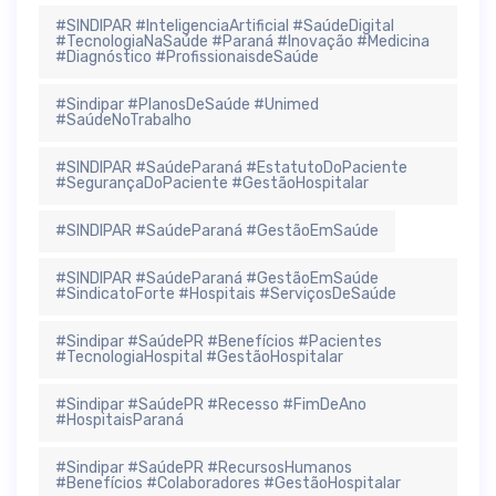
#SINDIPAR #InteligenciaArtificial #SaúdeDigital
#TecnologiaNaSaúde #Paraná #Inovação #Medicina
#Diagnóstico #ProfissionaisdeSaúde
#Sindipar #PlanosDeSaúde #Unimed
#SaúdeNoTrabalho
#SINDIPAR #SaúdeParaná #EstatutoDoPaciente
#SegurançaDoPaciente #GestãoHospitalar
#SINDIPAR #SaúdeParaná #GestãoEmSaúde
#SINDIPAR #SaúdeParaná #GestãoEmSaúde
#SindicatoForte #Hospitais #ServiçosDeSaúde
#Sindipar #SaúdePR #Benefícios #Pacientes
#TecnologiaHospital #GestãoHospitalar
#Sindipar #SaúdePR #Recesso #FimDeAno
#HospitaisParaná
#Sindipar #SaúdePR #RecursosHumanos
#Benefícios #Colaboradores #GestãoHospitalar