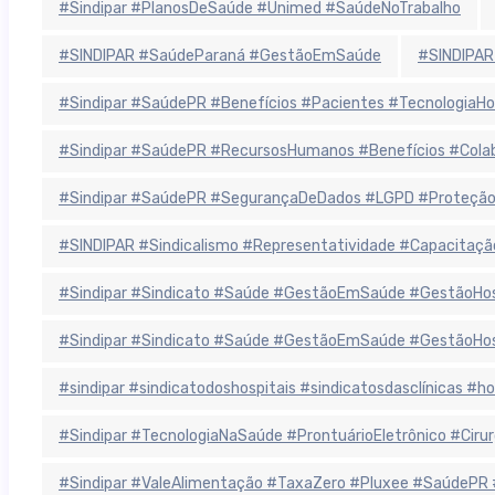
#Sindipar #PlanosDeSaúde #Unimed #SaúdeNoTrabalho
#SINDIPAR #SaúdeParaná #GestãoEmSaúde
#SINDIPAR
#Sindipar #SaúdePR #Benefícios #Pacientes #TecnologiaHo
#Sindipar #SaúdePR #RecursosHumanos #Benefícios #Colab
#Sindipar #SaúdePR #SegurançaDeDados #LGPD #ProteçãoD
#SINDIPAR #Sindicalismo #Representatividade #Capacitaçã
#Sindipar #Sindicato #Saúde #GestãoEmSaúde #GestãoHospit
#Sindipar #Sindicato #Saúde #GestãoEmSaúde #GestãoHospit
#sindipar #sindicatodoshospitais #sindicatosdasclínicas #
#Sindipar #TecnologiaNaSaúde #ProntuárioEletrônico #Cirurgi
#Sindipar #ValeAlimentação #TaxaZero #Pluxee #SaúdePR 