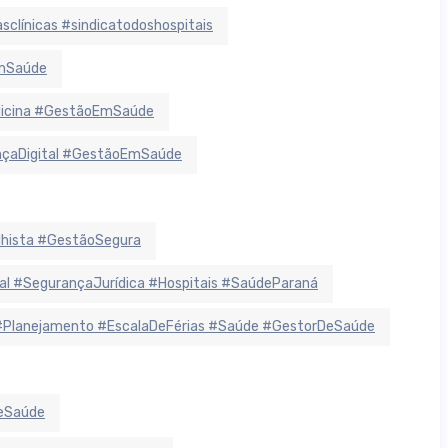
sclínicas #sindicatodoshospitais
EmSaúde
dicina #GestãoEmSaúde
ançaDigital #GestãoEmSaúde
lhista #GestãoSegura
 #SegurançaJurídica #Hospitais #SaúdeParaná
#Planejamento #EscalaDeFérias #Saúde #GestorDeSaúde
deSaúde