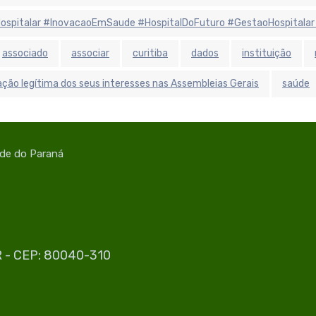
aHospitalar #InovacaoEmSaude #HospitalDoFuturo #GestaoHospitalar
associado
associar
curitiba
dados
instituição
ção legítima dos seus interesses nas Assembleias Gerais
saúde
úde do Paraná
PR - CEP: 80040-310