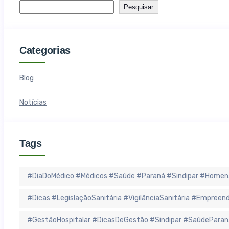
Pesquisar
Categorias
Blog
Notícias
Tags
#DiaDoMédico #Médicos #Saúde #Paraná #Sindipar #Homen
#Dicas #LegislaçãoSanitária #VigilânciaSanitária #Empree
#GestãoHospitalar #DicasDeGestão #Sindipar #SaúdeParan