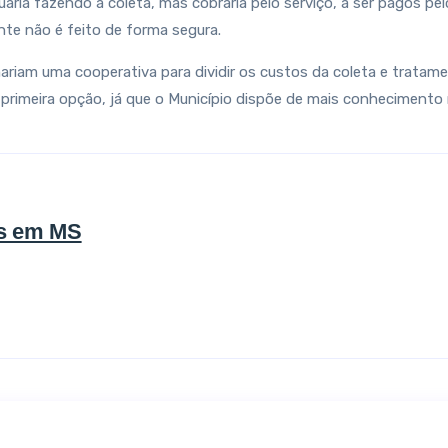
uaria fazendo a coleta, mas cobraria pelo serviço, a ser pagos pe
nte não é feito de forma segura.
iam uma cooperativa para dividir os custos da coleta e tratame
rimeira opção, já que o Município dispõe de mais conhecimento n
is em MS