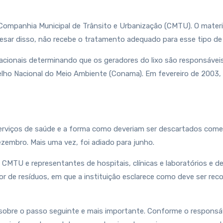
la Companhia Municipal de Trânsito e Urbanização (CMTU). O mat
pesar disso, não recebe o tratamento adequado para esse tipo de 
acionais determinando que os geradores do lixo são responsávei
elho Nacional do Meio Ambiente (Conama). Em fevereiro de 2003, o
de serviços de saúde e a forma como deveriam ser descartados co
dezembro. Mais uma vez, foi adiado para junho.
 a CMTU e representantes de hospitais, clínicas e laboratórios e
 de resíduos, em que a instituição esclarece como deve ser recol
sobre o passo seguinte e mais importante. Conforme o responsável