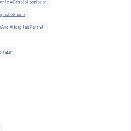
ente #GestãoHospitalar
viçosDeSaúde
Ano #HospitaisParaná
italar