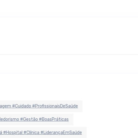
agem #Cuidado #ProfissionaisDeSaúde
ndedorismo #Gestão #BoasPráticas
á #Hospital #Clínica #LiderançaEmSaúde