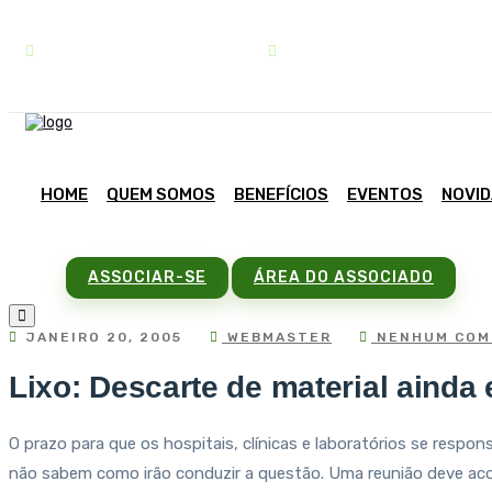
contato@sindipar.com.br
(41) 3254-1772
HOME
QUEM SOMOS
BENEFÍCIOS
EVENTOS
NOVI
ASSOCIAR-SE
ÁREA DO ASSOCIADO
JANEIRO 20, 2005
WEBMASTER
NENHUM COM
Lixo: Descarte de material ainda 
O prazo para que os hospitais, clínicas e laboratórios se respo
não sabem como irão conduzir a questão. Uma reunião deve acont