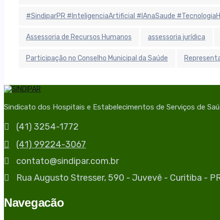
#SindiparPR #InteligenciaArtificial #IAnaSaude #Tecnologi
Assessoria de Recursos Humanos
assessoria jurídica
Participação no Conselho Municipal da Saúde
Representa
Sindicato dos Hospitais e Estabelecimentos de Serviços de Sa
(41) 3254-1772
(41) 99224-3067
contato@sindipar.com.br
Rua Augusto Stresser, 590 - Juvevê - Curitiba - 
Navegacão