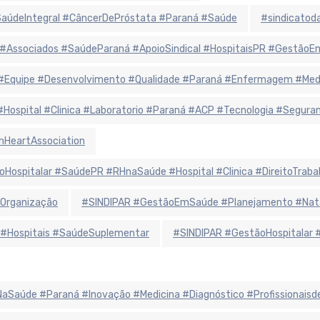
údeIntegral #CâncerDePróstata #Paraná #Saúde
#sindicatoda
 #Associados #SaúdeParaná #ApoioSindical #HospitaisPR #Gestão
r #Equipe #Desenvolvimento #Qualidade #Paraná #Enfermagem #Me
 #Hospital #Clinica #Laboratorio #Paraná #ACP #Tecnologia #Segur
nHeartAssociation
oHospitalar #SaúdePR #RHnaSaúde #Hospital #Clinica #DireitoTraba
Organização
#SINDIPAR #GestãoEmSaúde #Planejamento #Natal
 #Hospitais #SaúdeSuplementar
#SINDIPAR #GestãoHospitalar 
iaNaSaúde #Paraná #Inovação #Medicina #Diagnóstico #Profissionais