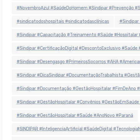
#NovembroAzul #SaúdeDoHomem #Sindipar #Prevenção #Sa
#sindicatodoshospitais #sindicatodasclínicas
#Sindipar
#Sindipar #Capacitação #Treinamento #Saúde #Hospitala
#Sindipar #CertificaçãoDigital #DescontoExclusivo #Saúde
#Sindipar #Desengasgo #PrimeirosSocorros #AHA #America
#Sindipar #DicaSindipar #DocumentaçãoTrabalhista #Gestã
#Sindipar #Documentação #GestãoHospitalar #FimDeAno #
#Sindipar #GestãoHospitalar #Convênios #GestãoEmSaúde
#Sindipar #GestãoHospitalar #Saúde #AnoNovo #Paraná
#SINDIPAR #InteligenciaArtificial #SaúdeDigital #Tecnolog