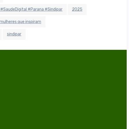
 #SaudeDigital #Parana #Sindipar
2025
mulheres que inspiram
sindipar