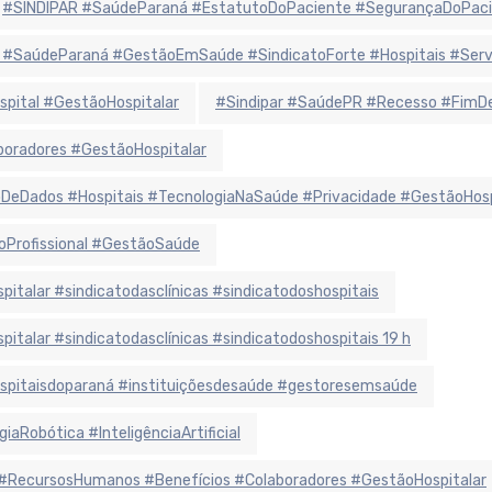
#SINDIPAR #SaúdeParaná #EstatutoDoPaciente #SegurançaDoPaci
 #SaúdeParaná #GestãoEmSaúde #SindicatoForte #Hospitais #Ser
spital #GestãoHospitalar
#Sindipar #SaúdePR #Recesso #FimDe
oradores #GestãoHospitalar
eDados #Hospitais #TecnologiaNaSaúde #Privacidade #GestãoHosp
oProfissional #GestãoSaúde
alar #sindicatodasclínicas #sindicatodoshospitais
alar #sindicatodasclínicas #sindicatodoshospitais 19 h
hospitaisdoparaná #instituiçõesdesaúde #gestoresemsaúde
aRobótica #InteligênciaArtificial
#RecursosHumanos #Benefícios #Colaboradores #GestãoHospitalar