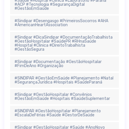
#Saúde #Hospital #Clinica #Laboratorio #Paraná
#ACP #Tecnologia #SegurançaDigital
#GestãoEmSaúde
#Sindipar #Desengasgo #PrimeirosSocorros #AHA
#AmericanHeartAssociation
#Sindipar #DicaSindipar #DocumentaçãoTrabalhista
#GestãoHospitalar #SaúdePR #RHnaSaúde
#Hospital #Clinica #DireitoTrabalhista
#GestãoSegura
#Sindipar #Documentação #GestãoHospitalar
#FimDeAno #Organização
#SINDIPAR #GestãoEmSaúde #Planejamento #Natal
#SegurançaJurídica #Hospitais #SaúdeParaná
#Sindipar #GestãoHospitalar #Convênios
#GestãoEmSaúde #Hospitais #SaúdeSuplementar
#SINDIPAR #GestãoHospitalar #Planejamento
#EscalaDeFérias #Saúde #GestorDeSaúde
#Sindipar #GestãoHospitalar #Saúde #AnoNovo