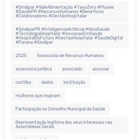
#Sindipar #ValeAlimentação #TaxaZero #Pluxee
#SaúdePR #RecursosHumanos #Benefícios
#Colaboradores #GestãoHospitalar
#SindiparPR #InteligenciaArtificial #IAnaSaude
#TecnologiaHospitalar #InovacaoEmSaude
#HospitalDoFuturo #GestaoHospitalar #SaudeDigital
#Parana #Sindipar
2025
Assessoria de Recursos Humanos
assessoria jurídica
associado
associar
curitiba
dados
instituição
mulheres que inspiram
Participação no Conselho Municipal da Saúde
Representação legítima dos seus interesses nas
Assembleias Gerais