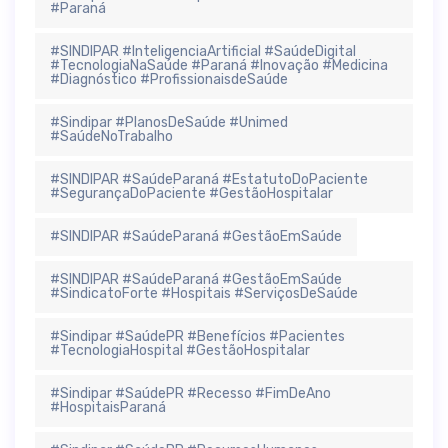
#Paraná
#SINDIPAR #InteligenciaArtificial #SaúdeDigital
#TecnologiaNaSaúde #Paraná #Inovação #Medicina
#Diagnóstico #ProfissionaisdeSaúde
#Sindipar #PlanosDeSaúde #Unimed
#SaúdeNoTrabalho
#SINDIPAR #SaúdeParaná #EstatutoDoPaciente
#SegurançaDoPaciente #GestãoHospitalar
#SINDIPAR #SaúdeParaná #GestãoEmSaúde
#SINDIPAR #SaúdeParaná #GestãoEmSaúde
#SindicatoForte #Hospitais #ServiçosDeSaúde
#Sindipar #SaúdePR #Benefícios #Pacientes
#TecnologiaHospital #GestãoHospitalar
#Sindipar #SaúdePR #Recesso #FimDeAno
#HospitaisParaná