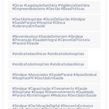
#Dicas #LegislaçãoSanitária #VigilânciaSanitária
#Empreendedorismo #Gestão #BoasPráticas
#GestãoHospitalar #DicasDeGestão #Sindipar
#SaúdeParaná #Hospital #Clínica
#LiderançaEmSaúde
#NovembroAzul #SaúdeDoHomem #Sindipar
#Prevenção #SaúdeIntegral #CâncerDePróstata
#Paraná #Saúde
#sindicatodasclínicas #sindicatodoshospitais
#sindicatodoshospitais #sindicatodasclínicas
#Sindipar #Associados #SaúdeParaná #ApoioSindical
#HospitaisPR #GestãoEmSaúde
#Sindipar #Capacitação #Treinamento #Saúde
#Hospitalar #Equipe #Desenvolvimento #Qualidade
#Paraná #Enfermagem #Medicina #GestãoEmSaúde
#Sindipar #CertificaçãoDigital #DescontoExclusivo