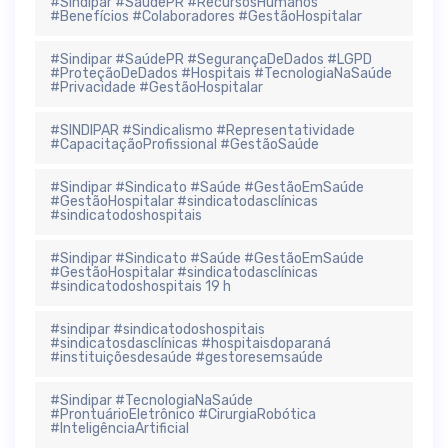
#Sindipar #SaúdePR #RecursosHumanos
#Benefícios #Colaboradores #GestãoHospitalar
#Sindipar #SaúdePR #SegurançaDeDados #LGPD
#ProteçãoDeDados #Hospitais #TecnologiaNaSaúde
#Privacidade #GestãoHospitalar
#SINDIPAR #Sindicalismo #Representatividade
#CapacitaçãoProfissional #GestãoSaúde
#Sindipar #Sindicato #Saúde #GestãoEmSaúde
#GestãoHospitalar #sindicatodasclínicas
#sindicatodoshospitais
#Sindipar #Sindicato #Saúde #GestãoEmSaúde
#GestãoHospitalar #sindicatodasclínicas
#sindicatodoshospitais 19 h
#sindipar #sindicatodoshospitais
#sindicatosdasclínicas #hospitaisdoparaná
#instituiçõesdesaúde #gestoresemsaúde
#Sindipar #TecnologiaNaSaúde
#ProntuárioEletrônico #CirurgiaRobótica
#InteligênciaArtificial