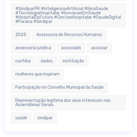
#SindiparPR #InteligenciaArtificial #IAnaSaude
#TecnologiaHospitalar #InovacaoEmSaude
#HospitalDoFuturo #GestaoHospitalar #SaudeDigital
#Parana #Sindipar
2025
Assessoria de Recursos Humanos
assessoria jurídica
associado
associar
curitiba
dados
instituição
mulheres que inspiram
Participação no Conselho Municipal da Saúde
Representação legítima dos seus interesses nas
Assembleias Gerais
saúde
sindipar