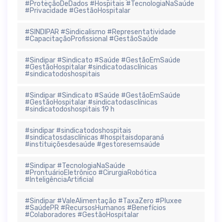
#ProteçãoDeDados #Hospitais #TecnologiaNaSaúde
#Privacidade #GestãoHospitalar
#SINDIPAR #Sindicalismo #Representatividade
#CapacitaçãoProfissional #GestãoSaúde
#Sindipar #Sindicato #Saúde #GestãoEmSaúde
#GestãoHospitalar #sindicatodasclínicas
#sindicatodoshospitais
#Sindipar #Sindicato #Saúde #GestãoEmSaúde
#GestãoHospitalar #sindicatodasclínicas
#sindicatodoshospitais 19 h
#sindipar #sindicatodoshospitais
#sindicatosdasclínicas #hospitaisdoparaná
#instituiçõesdesaúde #gestoresemsaúde
#Sindipar #TecnologiaNaSaúde
#ProntuárioEletrônico #CirurgiaRobótica
#InteligênciaArtificial
#Sindipar #ValeAlimentação #TaxaZero #Pluxee
#SaúdePR #RecursosHumanos #Benefícios
#Colaboradores #GestãoHospitalar