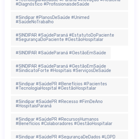
#Diagnóstico #ProfissionaisdeSaúde
#Sindipar #PlanosDeSaúde #Unimed
#SaúdeNoTrabalho
#SINDIPAR #SaúdeParaná #EstatutoDoPaciente
#SegurançaDoPaciente #GestãoHospitalar
#SINDIPAR #SaúdeParaná #GestãoEmSaúde
#SINDIPAR #SaúdeParaná #GestãoEmSaúde
#SindicatoForte #Hospitais #ServiçosDeSaúde
#Sindipar #SaúdePR #Benefícios #Pacientes
#TecnologiaHospital #GestãoHospitalar
#Sindipar #SaúdePR #Recesso #FimDeAno
#HospitaisParaná
#Sindipar #SaúdePR #RecursosHumanos
#Benefícios #Colaboradores #GestãoHospitalar
#Sindipar #SaúdePR #SegurançaDeDados #LGPD