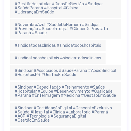
#GestãoHospitalar #DicasDeGestão #Sindipar
#SaúdeParaná #Hospital #Clínica
#LiderançaEmSaúde
#NovembroAzul #SaúdeDoHomem #Sindipar
#Prevenção #SaúdeIntegral #CâncerDePróstata
#Paraná #Saúde
#sindicatodasclínicas #sindicatodoshospitais
#sindicatodoshospitais #sindicatodasclínicas
#Sindipar #Associados #SaúdeParaná #ApoioSindical
#HospitaisPR #GestãoEmSaúde
#Sindipar #Capacitação #Treinamento #Saúde
#Hospitalar #Equipe #Desenvolvimento #Qualidade
#Paraná #Enfermagem #Medicina #GestãoEmSaúde
#Sindipar #CertificaçãoDigital #DescontoExclusivo
#Saúde #Hospital #Clinica #Laboratorio #Paraná
#ACP #Tecnologia #SegurançaDigital
#GestãoEmSaúde