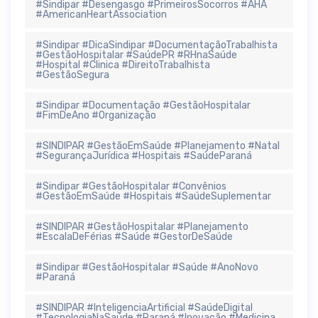
#Sindipar #Desengasgo #PrimeirosSocorros #AHA
#AmericanHeartAssociation
#Sindipar #DicaSindipar #DocumentaçãoTrabalhista
#GestãoHospitalar #SaúdePR #RHnaSaúde
#Hospital #Clinica #DireitoTrabalhista
#GestãoSegura
#Sindipar #Documentação #GestãoHospitalar
#FimDeAno #Organização
#SINDIPAR #GestãoEmSaúde #Planejamento #Natal
#SegurançaJurídica #Hospitais #SaúdeParaná
#Sindipar #GestãoHospitalar #Convênios
#GestãoEmSaúde #Hospitais #SaúdeSuplementar
#SINDIPAR #GestãoHospitalar #Planejamento
#EscalaDeFérias #Saúde #GestorDeSaúde
#Sindipar #GestãoHospitalar #Saúde #AnoNovo
#Paraná
#SINDIPAR #InteligenciaArtificial #SaúdeDigital
#TecnologiaNaSaúde #Paraná #Inovação #Medicina