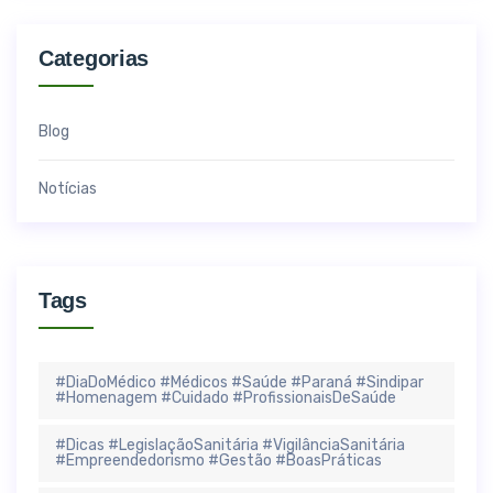
Categorias
Blog
Notícias
Tags
#DiaDoMédico #Médicos #Saúde #Paraná #Sindipar
#Homenagem #Cuidado #ProfissionaisDeSaúde
#Dicas #LegislaçãoSanitária #VigilânciaSanitária
#Empreendedorismo #Gestão #BoasPráticas