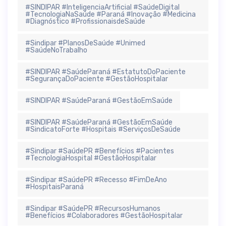
#SINDIPAR #InteligenciaArtificial #SaúdeDigital
#TecnologiaNaSaúde #Paraná #Inovação #Medicina
#Diagnóstico #ProfissionaisdeSaúde
#Sindipar #PlanosDeSaúde #Unimed
#SaúdeNoTrabalho
#SINDIPAR #SaúdeParaná #EstatutoDoPaciente
#SegurançaDoPaciente #GestãoHospitalar
#SINDIPAR #SaúdeParaná #GestãoEmSaúde
#SINDIPAR #SaúdeParaná #GestãoEmSaúde
#SindicatoForte #Hospitais #ServiçosDeSaúde
#Sindipar #SaúdePR #Benefícios #Pacientes
#TecnologiaHospital #GestãoHospitalar
#Sindipar #SaúdePR #Recesso #FimDeAno
#HospitaisParaná
#Sindipar #SaúdePR #RecursosHumanos
#Benefícios #Colaboradores #GestãoHospitalar