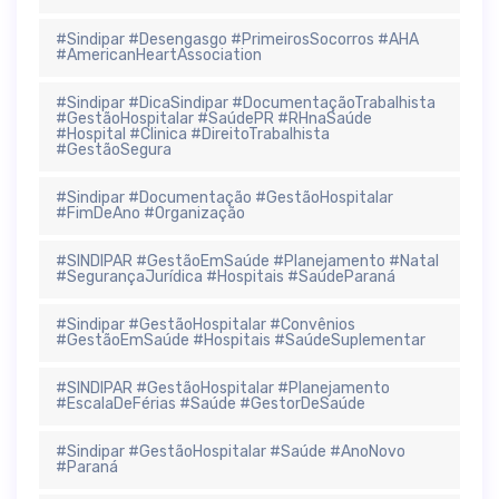
#Sindipar #Desengasgo #PrimeirosSocorros #AHA
#AmericanHeartAssociation
#Sindipar #DicaSindipar #DocumentaçãoTrabalhista
#GestãoHospitalar #SaúdePR #RHnaSaúde
#Hospital #Clinica #DireitoTrabalhista
#GestãoSegura
#Sindipar #Documentação #GestãoHospitalar
#FimDeAno #Organização
#SINDIPAR #GestãoEmSaúde #Planejamento #Natal
#SegurançaJurídica #Hospitais #SaúdeParaná
#Sindipar #GestãoHospitalar #Convênios
#GestãoEmSaúde #Hospitais #SaúdeSuplementar
#SINDIPAR #GestãoHospitalar #Planejamento
#EscalaDeFérias #Saúde #GestorDeSaúde
#Sindipar #GestãoHospitalar #Saúde #AnoNovo
#Paraná