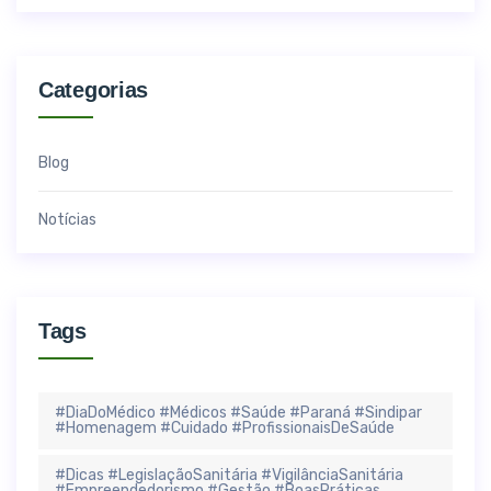
Categorias
Blog
Notícias
Tags
#DiaDoMédico #Médicos #Saúde #Paraná #Sindipar
#Homenagem #Cuidado #ProfissionaisDeSaúde
#Dicas #LegislaçãoSanitária #VigilânciaSanitária
#Empreendedorismo #Gestão #BoasPráticas