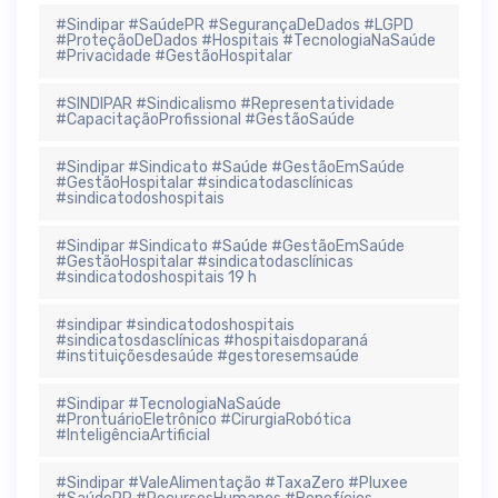
#Sindipar #SaúdePR #SegurançaDeDados #LGPD
#ProteçãoDeDados #Hospitais #TecnologiaNaSaúde
#Privacidade #GestãoHospitalar
#SINDIPAR #Sindicalismo #Representatividade
#CapacitaçãoProfissional #GestãoSaúde
#Sindipar #Sindicato #Saúde #GestãoEmSaúde
#GestãoHospitalar #sindicatodasclínicas
#sindicatodoshospitais
#Sindipar #Sindicato #Saúde #GestãoEmSaúde
#GestãoHospitalar #sindicatodasclínicas
#sindicatodoshospitais 19 h
#sindipar #sindicatodoshospitais
#sindicatosdasclínicas #hospitaisdoparaná
#instituiçõesdesaúde #gestoresemsaúde
#Sindipar #TecnologiaNaSaúde
#ProntuárioEletrônico #CirurgiaRobótica
#InteligênciaArtificial
#Sindipar #ValeAlimentação #TaxaZero #Pluxee