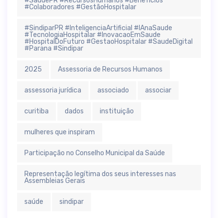
#SaúdePR #RecursosHumanos #Benefícios
#Colaboradores #GestãoHospitalar
#SindiparPR #InteligenciaArtificial #IAnaSaude
#TecnologiaHospitalar #InovacaoEmSaude
#HospitalDoFuturo #GestaoHospitalar #SaudeDigital
#Parana #Sindipar
2025
Assessoria de Recursos Humanos
assessoria jurídica
associado
associar
curitiba
dados
instituição
mulheres que inspiram
Participação no Conselho Municipal da Saúde
Representação legítima dos seus interesses nas
Assembleias Gerais
saúde
sindipar