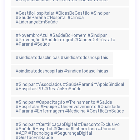
#GestãoHospitalar #DicasDeGestão #Sindipar
#SaúdeParaná #Hospital #Clínica
#LiderançaEmSaúde
#NovembroAzul #SaúdeDoHomem #Sindipar
#Prevenção #SaúdeIntegral #CâncerDePróstata
#Paraná #Saúde
#sindicatodasclínicas #sindicatodoshospitais
#sindicatodoshospitais #sindicatodasclínicas
#Sindipar #Associados #SaúdeParaná #ApoioSindical
#HospitaisPR #GestãoEmSaúde
#Sindipar #Capacitação #Treinamento #Saúde
#Hospitalar #Equipe #Desenvolvimento #Qualidade
#Paraná #Enfermagem #Medicina #GestãoEmSaúde
#Sindipar #CertificaçãoDigital #DescontoExclusivo
#Saúde #Hospital #Clinica #Laboratorio #Paraná
#ACP #Tecnologia #SegurançaDigital
#GestãoEmSaúde