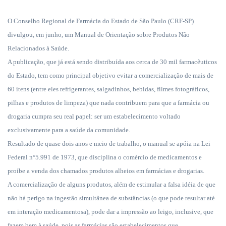
O Conselho Regional de Farmácia do Estado de São Paulo (CRF-SP)
divulgou, em junho, um Manual de Orientação sobre Produtos Não
Relacionados à Saúde.
A publicação, que já está sendo distribuída aos cerca de 30 mil farmacêuticos
do Estado, tem como principal objetivo evitar a comercialização de mais de
60 itens (entre eles refrigerantes, salgadinhos, bebidas, filmes fotográficos,
pilhas e produtos de limpeza) que nada contribuem para que a farmácia ou
drogaria cumpra seu real papel: ser um estabelecimento voltado
exclusivamente para a saúde da comunidade.
Resultado de quase dois anos e meio de trabalho, o manual se apóia na Lei
Federal n°5.991 de 1973, que disciplina o comércio de medicamentos e
proíbe a venda dos chamados produtos alheios em farmácias e drogarias.
A comercialização de alguns produtos, além de estimular a falsa idéia de que
não há perigo na ingestão simultânea de substâncias (o que pode resultar até
em interação medicamentosa), pode dar a impressão ao leigo, inclusive, que
fazem bem à saúde, pois as farmácias são estabelecimentos que,