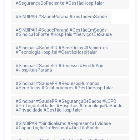
#SegurançaDoPaciente #GestãoHospitalar
#SINDIPAR #SaúdeParaná #GestãoEmSaúde
#SINDIPAR #SaúdeParaná #GestãoEmSaúde
#SindicatoForte #Hospitais #ServiçosDeSaúde
#Sindipar #SaúdePR #Benefícios #Pacientes
#TecnologiaHospital #GestãoHospitalar
#Sindipar #SaúdePR #Recesso #FimDeAno
#HospitaisParaná
#Sindipar #SaúdePR #RecursosHumanos
#Benefícios #Colaboradores #GestãoHospitalar
#Sindipar #SaúdePR #SegurançaDeDados #LGPD
#ProteçãoDeDados #Hospitais #TecnologiaNaSaúde
#Privacidade #GestãoHospitalar
#SINDIPAR #Sindicalismo #Representatividade
#CapacitaçãoProfissional #GestãoSaúde