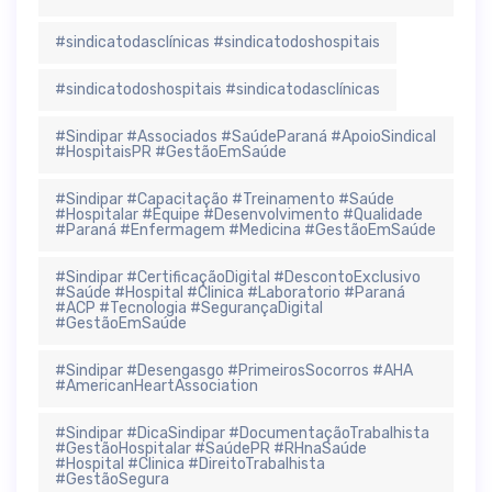
#sindicatodasclínicas #sindicatodoshospitais
#sindicatodoshospitais #sindicatodasclínicas
#Sindipar #Associados #SaúdeParaná #ApoioSindical
#HospitaisPR #GestãoEmSaúde
#Sindipar #Capacitação #Treinamento #Saúde
#Hospitalar #Equipe #Desenvolvimento #Qualidade
#Paraná #Enfermagem #Medicina #GestãoEmSaúde
#Sindipar #CertificaçãoDigital #DescontoExclusivo
#Saúde #Hospital #Clinica #Laboratorio #Paraná
#ACP #Tecnologia #SegurançaDigital
#GestãoEmSaúde
#Sindipar #Desengasgo #PrimeirosSocorros #AHA
#AmericanHeartAssociation
#Sindipar #DicaSindipar #DocumentaçãoTrabalhista
#GestãoHospitalar #SaúdePR #RHnaSaúde
#Hospital #Clinica #DireitoTrabalhista
#GestãoSegura