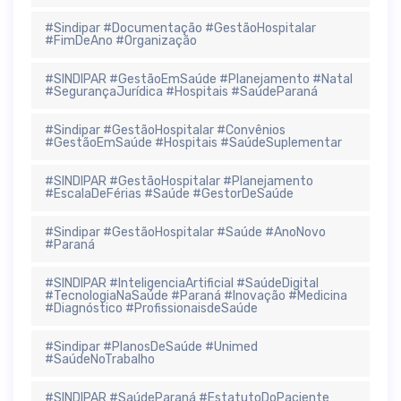
#Sindipar #Documentação #GestãoHospitalar
#FimDeAno #Organização
#SINDIPAR #GestãoEmSaúde #Planejamento #Natal
#SegurançaJurídica #Hospitais #SaúdeParaná
#Sindipar #GestãoHospitalar #Convênios
#GestãoEmSaúde #Hospitais #SaúdeSuplementar
#SINDIPAR #GestãoHospitalar #Planejamento
#EscalaDeFérias #Saúde #GestorDeSaúde
#Sindipar #GestãoHospitalar #Saúde #AnoNovo
#Paraná
#SINDIPAR #InteligenciaArtificial #SaúdeDigital
#TecnologiaNaSaúde #Paraná #Inovação #Medicina
#Diagnóstico #ProfissionaisdeSaúde
#Sindipar #PlanosDeSaúde #Unimed
#SaúdeNoTrabalho
#SINDIPAR #SaúdeParaná #EstatutoDoPaciente