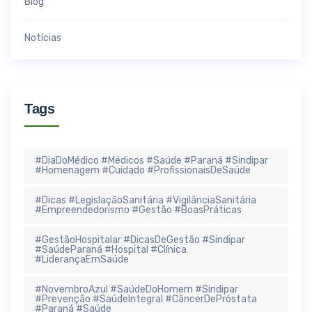
Blog
Notícias
Tags
#DiaDoMédico #Médicos #Saúde #Paraná #Sindipar
#Homenagem #Cuidado #ProfissionaisDeSaúde
#Dicas #LegislaçãoSanitária #VigilânciaSanitária
#Empreendedorismo #Gestão #BoasPráticas
#GestãoHospitalar #DicasDeGestão #Sindipar
#SaúdeParaná #Hospital #Clínica
#LiderançaEmSaúde
#NovembroAzul #SaúdeDoHomem #Sindipar
#Prevenção #SaúdeIntegral #CâncerDePróstata
#Paraná #Saúde