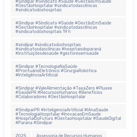
#Sindipar #Sindicato #Saúde #GestãoEmSaúde
#GestãoHospitalar #sindicatodasclínicas
#sindicatodoshospitais
#Sindipar #Sindicato #Saúde #GestãoEmSaúde
#GestãoHospitalar #sindicatodasclínicas
#sindicatodoshospitais 19 h
#sindipar #sindicatodoshospitais
#sindicatosdasclínicas #hospitaisdoparaná
#instituiçõesdesaúde #gestoresemsaúde
#Sindipar #TecnologiaNaSaúde
#ProntuárioEletrônico #CirurgiaRobótica
#InteligênciaArtificial
#Sindipar #ValeAlimentação #TaxaZero #Pluxee
#SaúdePR #RecursosHumanos #Benefícios
#Colaboradores #GestãoHospitalar
#SindiparPR #InteligenciaArtificial #IAnaSaude
#TecnologiaHospitalar #InovacaoEmSaude
#HospitalDoFuturo #GestaoHospitalar #SaudeDigital
#Parana #Sindipar
2025
Assessoria de Recursos Humanos