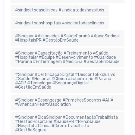
#sindicatodasclínicas #sindicatodoshospitais
#sindicatodoshospitais #sindicatodasclínicas
#Sindipar #Associados #SaúdeParaná #ApoioSindical
#HospitaisPR #GestãoEmSaúde
#Sindipar #Capacitação #Treinamento #Saúde
#Hospitalar #Equipe #Desenvolvimento #Qualidade
#Paraná #Enfermagem #Medicina #GestãoEmSaúde
#Sindipar #CertificaçãoDigital #DescontoExclusivo
#Saúde #Hospital #Clinica #Laboratorio #Paraná
#ACP #Tecnologia #SegurançaDigital
#GestãoEmSaúde
#Sindipar #Desengasgo #PrimeirosSocorros #AHA
#AmericanHeartAssociation
#Sindipar #DicaSindipar #DocumentaçãoTrabalhista
#GestãoHospitalar #SaúdePR #RHnaSaúde
#Hospital #Clinica #DireitoTrabalhista
#GestãoSegura