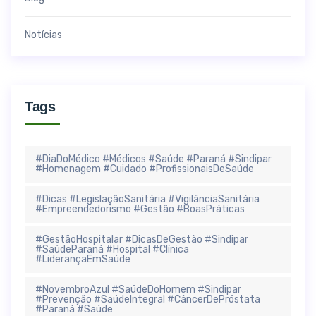
Notícias
Tags
#DiaDoMédico #Médicos #Saúde #Paraná #Sindipar
#Homenagem #Cuidado #ProfissionaisDeSaúde
#Dicas #LegislaçãoSanitária #VigilânciaSanitária
#Empreendedorismo #Gestão #BoasPráticas
#GestãoHospitalar #DicasDeGestão #Sindipar
#SaúdeParaná #Hospital #Clínica
#LiderançaEmSaúde
#NovembroAzul #SaúdeDoHomem #Sindipar
#Prevenção #SaúdeIntegral #CâncerDePróstata
#Paraná #Saúde