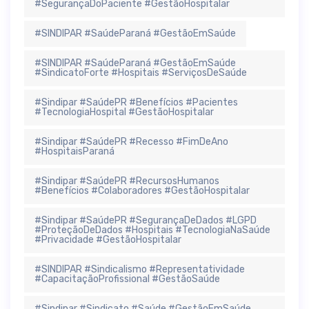
#SegurançaDoPaciente #GestãoHospitalar
#SINDIPAR #SaúdeParaná #GestãoEmSaúde
#SINDIPAR #SaúdeParaná #GestãoEmSaúde
#SindicatoForte #Hospitais #ServiçosDeSaúde
#Sindipar #SaúdePR #Benefícios #Pacientes
#TecnologiaHospital #GestãoHospitalar
#Sindipar #SaúdePR #Recesso #FimDeAno
#HospitaisParaná
#Sindipar #SaúdePR #RecursosHumanos
#Benefícios #Colaboradores #GestãoHospitalar
#Sindipar #SaúdePR #SegurançaDeDados #LGPD
#ProteçãoDeDados #Hospitais #TecnologiaNaSaúde
#Privacidade #GestãoHospitalar
#SINDIPAR #Sindicalismo #Representatividade
#CapacitaçãoProfissional #GestãoSaúde
#Sindipar #Sindicato #Saúde #GestãoEmSaúde