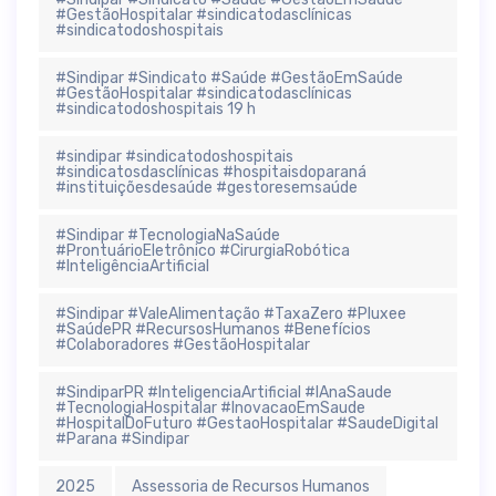
#GestãoHospitalar #sindicatodasclínicas
#sindicatodoshospitais
#Sindipar #Sindicato #Saúde #GestãoEmSaúde
#GestãoHospitalar #sindicatodasclínicas
#sindicatodoshospitais 19 h
#sindipar #sindicatodoshospitais
#sindicatosdasclínicas #hospitaisdoparaná
#instituiçõesdesaúde #gestoresemsaúde
#Sindipar #TecnologiaNaSaúde
#ProntuárioEletrônico #CirurgiaRobótica
#InteligênciaArtificial
#Sindipar #ValeAlimentação #TaxaZero #Pluxee
#SaúdePR #RecursosHumanos #Benefícios
#Colaboradores #GestãoHospitalar
#SindiparPR #InteligenciaArtificial #IAnaSaude
#TecnologiaHospitalar #InovacaoEmSaude
#HospitalDoFuturo #GestaoHospitalar #SaudeDigital
#Parana #Sindipar
2025
Assessoria de Recursos Humanos