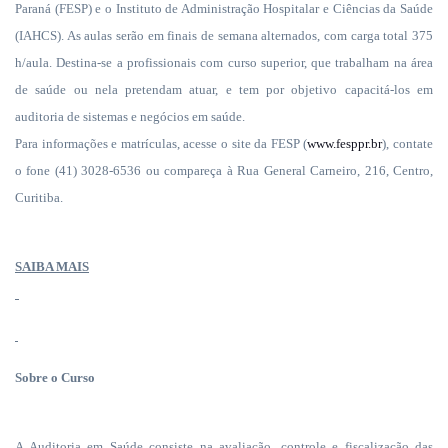
Paraná (FESP) e o Instituto de Administração Hospitalar e Ciências da Saúde
(IAHCS). As aulas serão em finais de semana alternados, com carga total 375
h/aula. Destina-se a profissionais com curso superior, que trabalham na área
de saúde ou nela pretendam atuar, e tem por objetivo capacitá-los em
auditoria de sistemas e negócios em saúde.
Para informações e matrículas, acesse o site da FESP (
www.fesppr.br
), contate
o fone (41) 3028-6536 ou compareça à Rua General Carneiro, 216, Centro,
Curitiba.
SAIBA MAIS
Sobre o Curso
A Auditoria em Saúde consiste na
avaliação, controle e fiscalização das