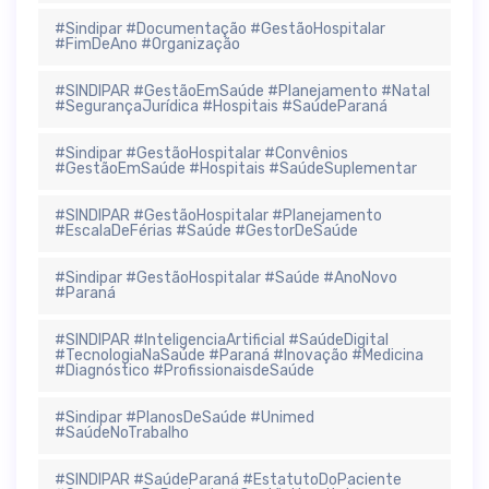
#Sindipar #Documentação #GestãoHospitalar
#FimDeAno #Organização
#SINDIPAR #GestãoEmSaúde #Planejamento #Natal
#SegurançaJurídica #Hospitais #SaúdeParaná
#Sindipar #GestãoHospitalar #Convênios
#GestãoEmSaúde #Hospitais #SaúdeSuplementar
#SINDIPAR #GestãoHospitalar #Planejamento
#EscalaDeFérias #Saúde #GestorDeSaúde
#Sindipar #GestãoHospitalar #Saúde #AnoNovo
#Paraná
#SINDIPAR #InteligenciaArtificial #SaúdeDigital
#TecnologiaNaSaúde #Paraná #Inovação #Medicina
#Diagnóstico #ProfissionaisdeSaúde
#Sindipar #PlanosDeSaúde #Unimed
#SaúdeNoTrabalho
#SINDIPAR #SaúdeParaná #EstatutoDoPaciente