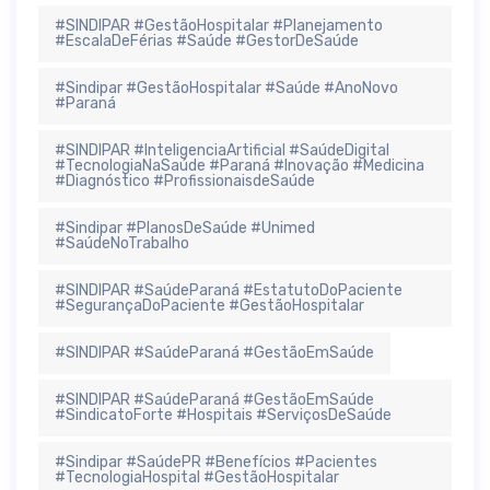
#SINDIPAR #GestãoHospitalar #Planejamento
#EscalaDeFérias #Saúde #GestorDeSaúde
#Sindipar #GestãoHospitalar #Saúde #AnoNovo
#Paraná
#SINDIPAR #InteligenciaArtificial #SaúdeDigital
#TecnologiaNaSaúde #Paraná #Inovação #Medicina
#Diagnóstico #ProfissionaisdeSaúde
#Sindipar #PlanosDeSaúde #Unimed
#SaúdeNoTrabalho
#SINDIPAR #SaúdeParaná #EstatutoDoPaciente
#SegurançaDoPaciente #GestãoHospitalar
#SINDIPAR #SaúdeParaná #GestãoEmSaúde
#SINDIPAR #SaúdeParaná #GestãoEmSaúde
#SindicatoForte #Hospitais #ServiçosDeSaúde
#Sindipar #SaúdePR #Benefícios #Pacientes
#TecnologiaHospital #GestãoHospitalar