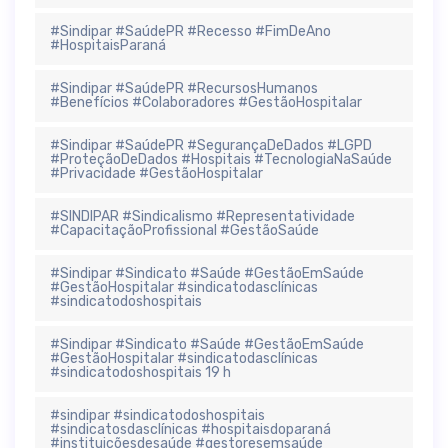
#Sindipar #SaúdePR #Recesso #FimDeAno
#HospitaisParaná
#Sindipar #SaúdePR #RecursosHumanos
#Benefícios #Colaboradores #GestãoHospitalar
#Sindipar #SaúdePR #SegurançaDeDados #LGPD
#ProteçãoDeDados #Hospitais #TecnologiaNaSaúde
#Privacidade #GestãoHospitalar
#SINDIPAR #Sindicalismo #Representatividade
#CapacitaçãoProfissional #GestãoSaúde
#Sindipar #Sindicato #Saúde #GestãoEmSaúde
#GestãoHospitalar #sindicatodasclínicas
#sindicatodoshospitais
#Sindipar #Sindicato #Saúde #GestãoEmSaúde
#GestãoHospitalar #sindicatodasclínicas
#sindicatodoshospitais 19 h
#sindipar #sindicatodoshospitais
#sindicatosdasclínicas #hospitaisdoparaná
#instituiçõesdesaúde #gestoresemsaúde