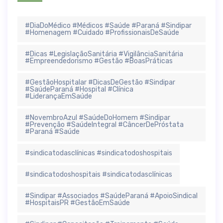
#DiaDoMédico #Médicos #Saúde #Paraná #Sindipar
#Homenagem #Cuidado #ProfissionaisDeSaúde
#Dicas #LegislaçãoSanitária #VigilânciaSanitária
#Empreendedorismo #Gestão #BoasPráticas
#GestãoHospitalar #DicasDeGestão #Sindipar
#SaúdeParaná #Hospital #Clínica
#LiderançaEmSaúde
#NovembroAzul #SaúdeDoHomem #Sindipar
#Prevenção #SaúdeIntegral #CâncerDePróstata
#Paraná #Saúde
#sindicatodasclínicas #sindicatodoshospitais
#sindicatodoshospitais #sindicatodasclínicas
#Sindipar #Associados #SaúdeParaná #ApoioSindical
#HospitaisPR #GestãoEmSaúde