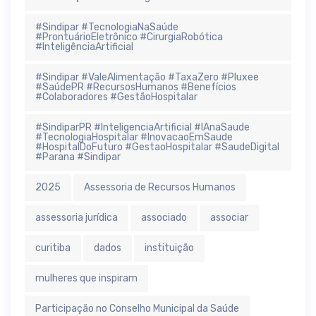
#Sindipar #TecnologiaNaSaúde
#ProntuárioEletrônico #CirurgiaRobótica
#InteligênciaArtificial
#Sindipar #ValeAlimentação #TaxaZero #Pluxee
#SaúdePR #RecursosHumanos #Benefícios
#Colaboradores #GestãoHospitalar
#SindiparPR #InteligenciaArtificial #IAnaSaude
#TecnologiaHospitalar #InovacaoEmSaude
#HospitalDoFuturo #GestaoHospitalar #SaudeDigital
#Parana #Sindipar
2025
Assessoria de Recursos Humanos
assessoria jurídica
associado
associar
curitiba
dados
instituição
mulheres que inspiram
Participação no Conselho Municipal da Saúde