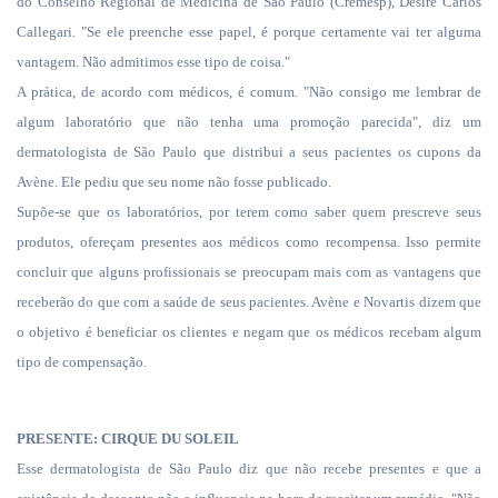
do Conselho Regional de Medicina de São Paulo (Cremesp), Desiré Carlos
Callegari. "Se ele preenche esse papel, é porque certamente vai ter alguma
vantagem. Não admitimos esse tipo de coisa."
A prática, de acordo com médicos, é comum. "Não consigo me lembrar de
algum laboratório que não tenha uma promoção parecida", diz um
dermatologista de São Paulo que distribui a seus pacientes os cupons da
Avène. Ele pediu que seu nome não fosse publicado.
Supõe-se que os laboratórios, por terem como saber quem prescreve seus
produtos, ofereçam presentes aos médicos como recompensa. Isso permite
concluir que alguns profissionais se preocupam mais com as vantagens que
receberão do que com a saúde de seus pacientes. Avène e Novartis dizem que
o objetivo é beneficiar os clientes e negam que os médicos recebam algum
tipo de compensação.
PRESENTE: CIRQUE DU SOLEIL
Esse dermatologista de São Paulo diz que não recebe presentes e que a