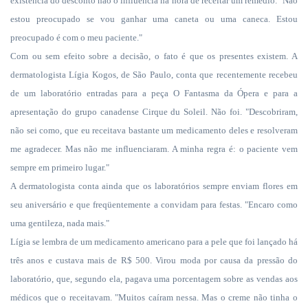
existência do desconto não o influencia na hora de receitar um remédio. "Não
estou preocupado se vou ganhar uma caneta ou uma caneca. Estou
preocupado é com o meu paciente."
Com ou sem efeito sobre a decisão, o fato é que os presentes existem. A
dermatologista Lígia Kogos, de São Paulo, conta que recentemente recebeu
de um laboratório entradas para a peça O Fantasma da Ópera e para a
apresentação do grupo canadense Cirque du Soleil. Não foi. "Descobriram,
não sei como, que eu receitava bastante um medicamento deles e resolveram
me agradecer. Mas não me influenciaram. A minha regra é: o paciente vem
sempre em primeiro lugar."
A dermatologista conta ainda que os laboratórios sempre enviam flores em
seu aniversário e que freqüentemente a convidam para festas. "Encaro como
uma gentileza, nada mais."
Lígia se lembra de um medicamento americano para a pele que foi lançado há
três anos e custava mais de R$ 500. Virou moda por causa da pressão do
laboratório, que, segundo ela, pagava uma porcentagem sobre as vendas aos
médicos que o receitavam. "Muitos caíram nessa. Mas o creme não tinha o