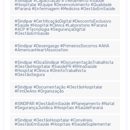
#Sindipar #Capacitação #Treinamento #Saúde
#Hospitalar #Equipe #Desenvolvimento #Qualidade
#Paraná #Enfermagem #Medicina #GestãoEmSaúde
#Sindipar #CertificaçãoDigital #DescontoExclusivo
#Saúde #Hospital #Clinica #Laboratorio #Paraná
#ACP #Tecnologia #SegurançaDigital
#GestãoEmSaúde
#Sindipar #Desengasgo #PrimeirosSocorros #AHA
#AmericanHeartAssociation
#Sindipar #DicaSindipar #DocumentaçãoTrabalhista
#GestãoHospitalar #SaúdePR #RHnaSaúde
#Hospital #Clinica #DireitoTrabalhista
#GestãoSegura
#Sindipar #Documentação #GestãoHospitalar
#FimDeAno #Organização
#SINDIPAR #GestãoEmSaúde #Planejamento #Natal
#SegurançaJurídica #Hospitais #SaúdeParaná
#Sindipar #GestãoHospitalar #Convênios
#GestãoEmSaúde #Hospitais #SaúdeSuplementar