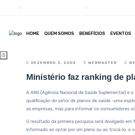
contato@sindipar.com.br
(41) 3254-1772
HOME
QUEM SOMOS
BENEFÍCIOS
EVENTOS
DEZEMBRO 3, 2004
WEBMASTER
NE
Ministério faz ranking de 
A ANS (Agência Nacional de Saúde Suplementar) e 
qualificação do setor de planos de saúde -uma espéci
as empresas, mas para informar os consumidores s
O resultado da primeira pesquisa será divulgado em 
informado ao optar por um plano ou ao trocá-lo, e 