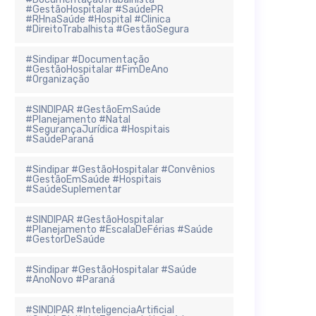
#GestãoHospitalar #SaúdePR
#RHnaSaúde #Hospital #Clinica
#DireitoTrabalhista #GestãoSegura
#Sindipar #Documentação
#GestãoHospitalar #FimDeAno
#Organização
#SINDIPAR #GestãoEmSaúde
#Planejamento #Natal
#SegurançaJurídica #Hospitais
#SaúdeParaná
#Sindipar #GestãoHospitalar #Convênios
#GestãoEmSaúde #Hospitais
#SaúdeSuplementar
#SINDIPAR #GestãoHospitalar
#Planejamento #EscalaDeFérias #Saúde
#GestorDeSaúde
#Sindipar #GestãoHospitalar #Saúde
#AnoNovo #Paraná
#SINDIPAR #InteligenciaArtificial