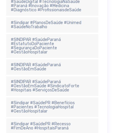
#SaúdeDigital #TecnologiaNaSaúde
#Paraná #Inovação #Medicina
#Diagnóstico #ProfissionaisdeSaúde
#Sindipar #PlanosDeSaúde #Unimed
#SaúdeNoTrabalho
#SINDIPAR #SaúdeParaná
#EstatutoDoPaciente
#SegurançaDoPaciente
#GestãoHospitalar
#SINDIPAR #SaúdeParaná
#GestãoEmSaúde
#SINDIPAR #SaúdeParaná
#GestãoEmSaúde #SindicatoForte
#Hospitais #ServiçosDeSaúde
#Sindipar #SaúdePR #Benefícios
#Pacientes #TecnologiaHospital
#GestãoHospitalar
#Sindipar #SaúdePR #Recesso
#FimDeAno #HospitaisParaná