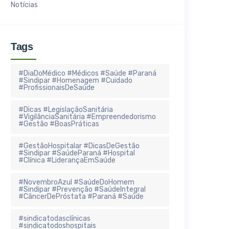
Notícias
Tags
#DiaDoMédico #Médicos #Saúde #Paraná
#Sindipar #Homenagem #Cuidado
#ProfissionaisDeSaúde
#Dicas #LegislaçãoSanitária
#VigilânciaSanitária #Empreendedorismo
#Gestão #BoasPráticas
#GestãoHospitalar #DicasDeGestão
#Sindipar #SaúdeParaná #Hospital
#Clínica #LiderançaEmSaúde
#NovembroAzul #SaúdeDoHomem
#Sindipar #Prevenção #SaúdeIntegral
#CâncerDePróstata #Paraná #Saúde
#sindicatodasclínicas
#sindicatodoshospitais