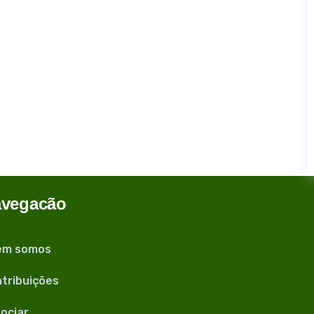
vegacão
em somos
tribuições
ociar