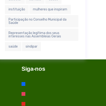
instituição
mulheres que inspiram
Participação no Conselho Municipal da
Saúde
Representação legítima dos seus
interesses nas Assembleias Gerais
saúde
sindipar
Siga-nos
facebook
instagram
youtube