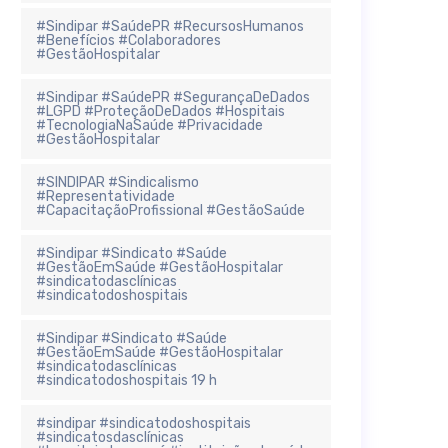
#Sindipar #SaúdePR #RecursosHumanos
#Benefícios #Colaboradores
#GestãoHospitalar
#Sindipar #SaúdePR #SegurançaDeDados
#LGPD #ProteçãoDeDados #Hospitais
#TecnologiaNaSaúde #Privacidade
#GestãoHospitalar
#SINDIPAR #Sindicalismo
#Representatividade
#CapacitaçãoProfissional #GestãoSaúde
#Sindipar #Sindicato #Saúde
#GestãoEmSaúde #GestãoHospitalar
#sindicatodasclínicas
#sindicatodoshospitais
#Sindipar #Sindicato #Saúde
#GestãoEmSaúde #GestãoHospitalar
#sindicatodasclínicas
#sindicatodoshospitais 19 h
#sindipar #sindicatodoshospitais
#sindicatosdasclínicas