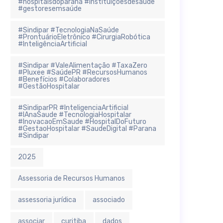
#hospitaisdoparaná #instituiçõesdesaúde
#gestoresemsaúde
#Sindipar #TecnologiaNaSaúde
#ProntuárioEletrônico #CirurgiaRobótica
#InteligênciaArtificial
#Sindipar #ValeAlimentação #TaxaZero
#Pluxee #SaúdePR #RecursosHumanos
#Benefícios #Colaboradores
#GestãoHospitalar
#SindiparPR #InteligenciaArtificial
#IAnaSaude #TecnologiaHospitalar
#InovacaoEmSaude #HospitalDoFuturo
#GestaoHospitalar #SaudeDigital #Parana
#Sindipar
2025
Assessoria de Recursos Humanos
assessoria jurídica
associado
associar
curitiba
dados