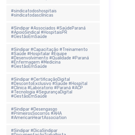
#sindicatodoshospitais
#sindicatodasclínicas
#Sindipar #Associados #SaúdeParaná
#ApoioSindical #HospitaisPR
#GestãoEmSaúde
#Sindipar #Capacitação #Treinamento
#Saúde #Hospitalar #Equipe
#Desenvolvimento #Qualidade #Paraná
#Enfermagem #Medicina
#GestãoEmSaúde
#Sindipar #CertificaçãoDigital
#DescontoExclusivo #Saúde #Hospital
#Clinica #Laboratorio #Paraná #ACP
#Tecnologia #SegurançaDigital
#GestãoEmSaúde
#Sindipar #Desengasgo
#PrimeirosSocorros #AHA
#AmericanHeartAssociation
#Sindipar #DicaSindipar
#DocumentaçãoTrabalhista