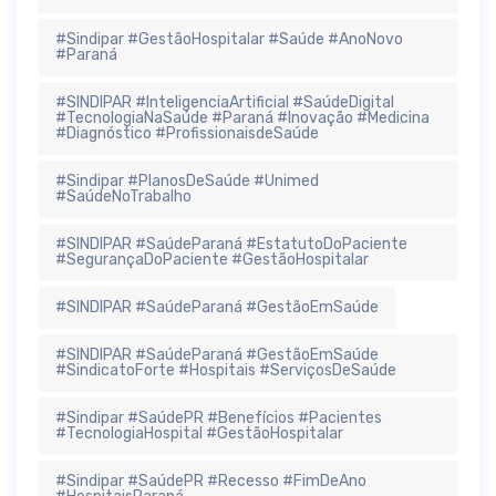
#Sindipar #GestãoHospitalar #Saúde #AnoNovo
#Paraná
#SINDIPAR #InteligenciaArtificial #SaúdeDigital
#TecnologiaNaSaúde #Paraná #Inovação #Medicina
#Diagnóstico #ProfissionaisdeSaúde
#Sindipar #PlanosDeSaúde #Unimed
#SaúdeNoTrabalho
#SINDIPAR #SaúdeParaná #EstatutoDoPaciente
#SegurançaDoPaciente #GestãoHospitalar
#SINDIPAR #SaúdeParaná #GestãoEmSaúde
#SINDIPAR #SaúdeParaná #GestãoEmSaúde
#SindicatoForte #Hospitais #ServiçosDeSaúde
#Sindipar #SaúdePR #Benefícios #Pacientes
#TecnologiaHospital #GestãoHospitalar
#Sindipar #SaúdePR #Recesso #FimDeAno