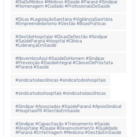
#DiaDoMédico #Médicos #Saúde #Paraná #Sindipar
#Homenagem #Cuidado #ProfissionaisDeSaúde
#Dicas #LegislaçãoSanitária #VigilânciaSanitária
#Empreendedorismo #Gestão #BoasPráticas
#GestãoHospitalar #DicasDeGestão #Sindipar
#SaúdeParaná #Hospital #Clínica
#LiderançaEmSaúde
#NovembroAzul #SaúdeDoHomem #Sindipar
#Prevenção #SaúdeIntegral #CâncerDePróstata
#Paraná #Saúde
#sindicatodasclínicas #sindicatodoshospitais
#sindicatodoshospitais #sindicatodasclínicas
#Sindipar #Associados #SaúdeParaná #ApoioSindical
#HospitaisPR #GestãoEmSaúde
#Sindipar #Capacitação #Treinamento #Saúde
#Hospitalar #Equipe #Desenvolvimento #Qualidade
#Paraná #Enfermagem #Medicina #GestãoEmSaúde