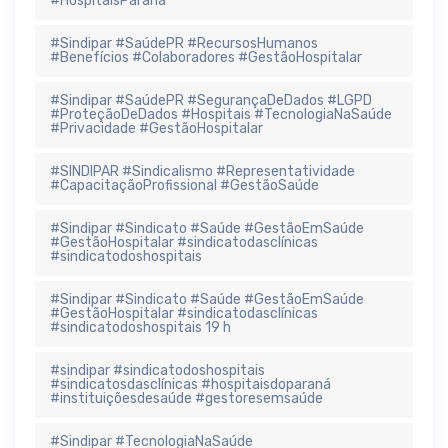
#HospitaisParaná
#Sindipar #SaúdePR #RecursosHumanos
#Benefícios #Colaboradores #GestãoHospitalar
#Sindipar #SaúdePR #SegurançaDeDados #LGPD
#ProteçãoDeDados #Hospitais #TecnologiaNaSaúde
#Privacidade #GestãoHospitalar
#SINDIPAR #Sindicalismo #Representatividade
#CapacitaçãoProfissional #GestãoSaúde
#Sindipar #Sindicato #Saúde #GestãoEmSaúde
#GestãoHospitalar #sindicatodasclínicas
#sindicatodoshospitais
#Sindipar #Sindicato #Saúde #GestãoEmSaúde
#GestãoHospitalar #sindicatodasclínicas
#sindicatodoshospitais 19 h
#sindipar #sindicatodoshospitais
#sindicatosdasclínicas #hospitaisdoparaná
#instituiçõesdesaúde #gestoresemsaúde
#Sindipar #TecnologiaNaSaúde