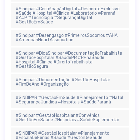
#Sindipar #CertificaçãoDigital #DescontoExclusivo
#Saúde #Hospital #Clinica #Laboratorio #Paraná
#ACP #Tecnologia #SegurançaDigital
#GestãoEmSaúde
#Sindipar #Desengasgo #PrimeirosSocorros #AHA
#AmericanHeartAssociation
#Sindipar #DicaSindipar #DocumentaçãoTrabalhista
#GestãoHospitalar #SaúdePR #RHnaSaúde
#Hospital #Clinica #DireitoTrabalhista
#GestãoSegura
#Sindipar #Documentação #GestãoHospitalar
#FimDeAno #Organização
#SINDIPAR #GestãoEmSaúde #Planejamento #Natal
#SegurançaJurídica #Hospitais #SaúdeParaná
#Sindipar #GestãoHospitalar #Convênios
#GestãoEmSaúde #Hospitais #SaúdeSuplementar
#SINDIPAR #GestãoHospitalar #Planejamento
#EscalaDeFérias #Saúde #GestorDeSaúde