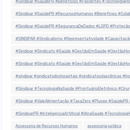
#Sindipar #SaúdePR #Benefícios #Pacientes #TecnologiaHo
#Sindipar #SaúdePR #RecursosHumanos #Benefícios #Colab
#Sindipar #SaúdePR #SegurançaDeDados #LGPD #ProteçãoD
#SINDIPAR #Sindicalismo #Representatividade #Capacitaçã
#Sindipar #Sindicato #Saúde #GestãoEmSaúde #GestãoHospit
#Sindipar #Sindicato #Saúde #GestãoEmSaúde #GestãoHospit
#sindipar #sindicatodoshospitais #sindicatosdasclínicas #
#Sindipar #TecnologiaNaSaúde #ProntuárioEletrônico #Cirurgi
#Sindipar #ValeAlimentação #TaxaZero #Pluxee #SaúdePR 
#SindiparPR #InteligenciaArtificial #IAnaSaude #Tecnologi
Assessoria de Recursos Humanos
assessoria jurídica