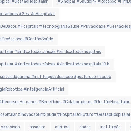
spital #GestãoHospitalar
#Sindipar #SaúdePR #Recesso #FimDe
oradores #GestãoHospitalar
eDados #Hospitais #TecnologiaNaSaúde #Privacidade #GestãoHosp
oProfissional #GestãoSaúde
alar #sindicatodasclínicas #sindicatodoshospitais
alar #sindicatodasclínicas #sindicatodoshospitais 19 h
hospitaisdoparaná #instituiçõesdesaúde #gestoresemsaúde
aRobótica #InteligênciaArtificial
#RecursosHumanos #Benefícios #Colaboradores #GestãoHospitalar
aHospitalar #InovacaoEmSaude #HospitalDoFuturo #GestaoHospitalar
associado
associar
curitiba
dados
instituição