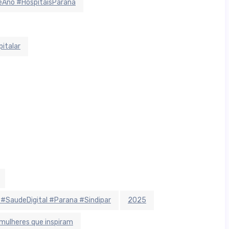
Ano #HospitaisParaná
italar
 #SaudeDigital #Parana #Sindipar
2025
mulheres que inspiram