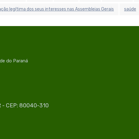
ção legítima dos seus interesses nas Assembleias Gerais
saúde
úde do Paraná
PR - CEP: 80040-310