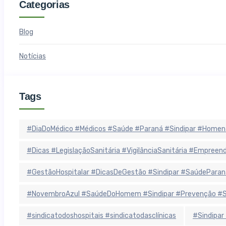
Categorias
Blog
Notícias
Tags
#DiaDoMédico #Médicos #Saúde #Paraná #Sindipar #Homen
#Dicas #LegislaçãoSanitária #VigilânciaSanitária #Empree
#GestãoHospitalar #DicasDeGestão #Sindipar #SaúdeParan
#NovembroAzul #SaúdeDoHomem #Sindipar #Prevenção #Sa
#sindicatodoshospitais #sindicatodasclínicas
#Sindipar