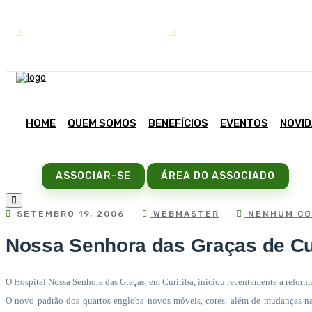
contato@sindipar.com.br
(41) 3254-1772
HOME
QUEM SOMOS
BENEFÍCIOS
EVENTOS
NOVI
ASSOCIAR-SE
ÁREA DO ASSOCIADO
SETEMBRO 19, 2006
WEBMASTER
NENHUM CO
Nossa Senhora das Graças de Cur
O Hospital Nossa Senhora das Graças, em Curitiba, iniciou recentemente a reform
O novo padrão dos quartos engloba novos móveis, cores, além de mudanças na es