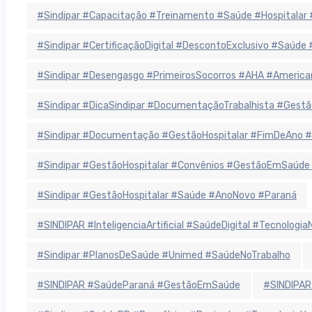
#Sindipar #Capacitação #Treinamento #Saúde #Hospitala
#Sindipar #CertificaçãoDigital #DescontoExclusivo #Saúde
#Sindipar #Desengasgo #PrimeirosSocorros #AHA #America
#Sindipar #DicaSindipar #DocumentaçãoTrabalhista #Gestã
#Sindipar #Documentação #GestãoHospitalar #FimDeAno #
#Sindipar #GestãoHospitalar #Convênios #GestãoEmSaúde
#Sindipar #GestãoHospitalar #Saúde #AnoNovo #Paraná
#SINDIPAR #InteligenciaArtificial #SaúdeDigital #Tecnolog
#Sindipar #PlanosDeSaúde #Unimed #SaúdeNoTrabalho
#SINDIPAR #SaúdeParaná #GestãoEmSaúde
#SINDIPAR