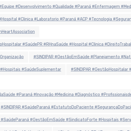
r #Equipe #Desenvolvimento #Qualidade #Paraná #Enfermagem #Me
 #Hospital #Clinica #Laboratorio #Paraná #ACP #Tecnologia #Segur
nHeartAssociation
oHospitalar #SaúdePR #RHnaSaúde #Hospital #Clinica #DireitoTraba
Organização
#SINDIPAR #GestãoEmSaúde #Planejamento #Natal
 #Hospitais #SaúdeSuplementar
#SINDIPAR #GestãoHospitalar 
iaNaSaúde #Paraná #Inovação #Medicina #Diagnóstico #Profissionais
#SINDIPAR #SaúdeParaná #EstatutoDoPaciente #SegurançaDoPaci
 #SaúdeParaná #GestãoEmSaúde #SindicatoForte #Hospitais #Ser