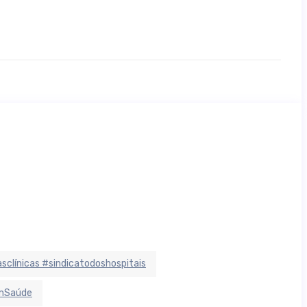
sclínicas #sindicatodoshospitais
EmSaúde