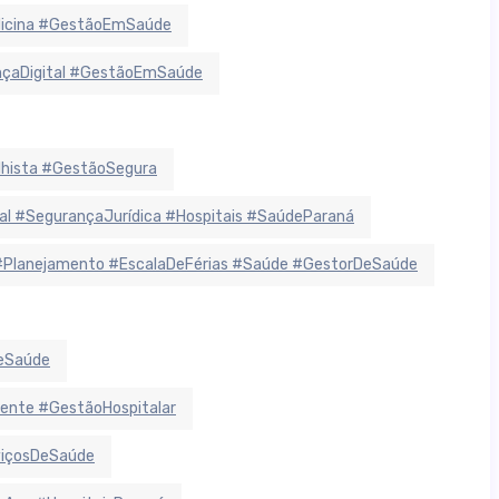
dicina #GestãoEmSaúde
ançaDigital #GestãoEmSaúde
lhista #GestãoSegura
 #SegurançaJurídica #Hospitais #SaúdeParaná
#Planejamento #EscalaDeFérias #Saúde #GestorDeSaúde
deSaúde
ente #GestãoHospitalar
viçosDeSaúde