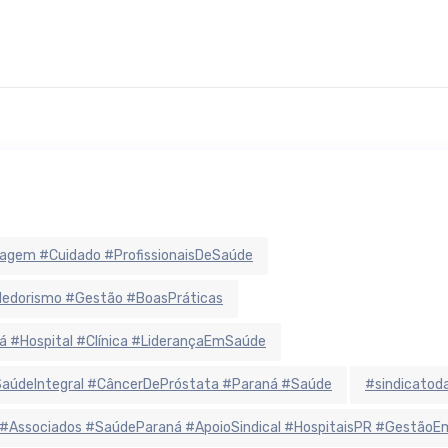
agem #Cuidado #ProfissionaisDeSaúde
ndedorismo #Gestão #BoasPráticas
á #Hospital #Clínica #LiderançaEmSaúde
údeIntegral #CâncerDePróstata #Paraná #Saúde
#sindicatoda
 #Associados #SaúdeParaná #ApoioSindical #HospitaisPR #Gestão