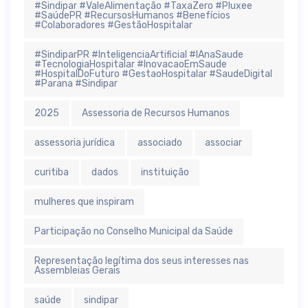
#Sindipar #ValeAlimentação #TaxaZero #Pluxee
#SaúdePR #RecursosHumanos #Benefícios
#Colaboradores #GestãoHospitalar
#SindiparPR #InteligenciaArtificial #IAnaSaude
#TecnologiaHospitalar #InovacaoEmSaude
#HospitalDoFuturo #GestaoHospitalar #SaudeDigital
#Parana #Sindipar
2025
Assessoria de Recursos Humanos
assessoria jurídica
associado
associar
curitiba
dados
instituição
mulheres que inspiram
Participação no Conselho Municipal da Saúde
Representação legítima dos seus interesses nas
Assembleias Gerais
saúde
sindipar