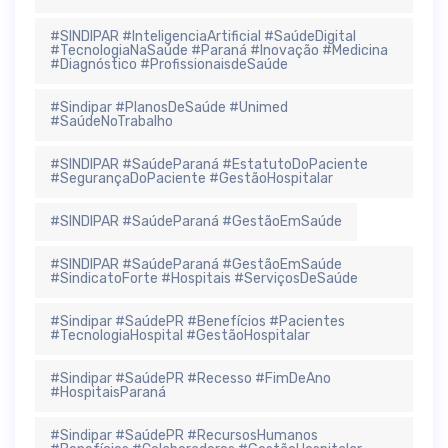
#SINDIPAR #InteligenciaArtificial #SaúdeDigital
#TecnologiaNaSaúde #Paraná #Inovação #Medicina
#Diagnóstico #ProfissionaisdeSaúde
#Sindipar #PlanosDeSaúde #Unimed
#SaúdeNoTrabalho
#SINDIPAR #SaúdeParaná #EstatutoDoPaciente
#SegurançaDoPaciente #GestãoHospitalar
#SINDIPAR #SaúdeParaná #GestãoEmSaúde
#SINDIPAR #SaúdeParaná #GestãoEmSaúde
#SindicatoForte #Hospitais #ServiçosDeSaúde
#Sindipar #SaúdePR #Benefícios #Pacientes
#TecnologiaHospital #GestãoHospitalar
#Sindipar #SaúdePR #Recesso #FimDeAno
#HospitaisParaná
#Sindipar #SaúdePR #RecursosHumanos