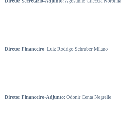
Diretor Secretário-Adjunto
: Agostinho Checcia Noronha
Diretor Financeiro
: Luiz Rodrigo Schruber Milano
Diretor Financeiro-Adjunto
: Odonir Centa Negrelle