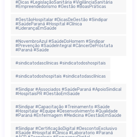
#Dicas #LegislaçãoSanitária #VigilânciaSanitária
#Empreendedorismo #Gestão #BoasPráticas
#GestãoHospitalar #DicasDeGestão #Sindipar
#SaúdeParaná #Hospital #Clínica
#LiderançaEmSaúde
#NovembroAzul #SaúdeDoHomem #Sindipar
#Prevenção #SaúdeIntegral #CâncerDePróstata
#Paraná #Saúde
#sindicatodasclínicas #sindicatodoshospitais
#sindicatodoshospitais #sindicatodasclínicas
#Sindipar #Associados #SaúdeParaná #ApoioSindical
#HospitaisPR #GestãoEmSaúde
#Sindipar #Capacitação #Treinamento #Saúde
#Hospitalar #Equipe #Desenvolvimento #Qualidade
#Paraná #Enfermagem #Medicina #GestãoEmSaúde
#Sindipar #CertificaçãoDigital #DescontoExclusivo
#Saúde #Hospital #Clinica #Laboratorio #Paraná