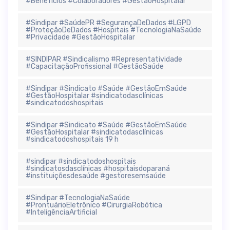
#Benefícios #Colaboradores #GestãoHospitalar
#Sindipar #SaúdePR #SegurançaDeDados #LGPD
#ProteçãoDeDados #Hospitais #TecnologiaNaSaúde
#Privacidade #GestãoHospitalar
#SINDIPAR #Sindicalismo #Representatividade
#CapacitaçãoProfissional #GestãoSaúde
#Sindipar #Sindicato #Saúde #GestãoEmSaúde
#GestãoHospitalar #sindicatodasclínicas
#sindicatodoshospitais
#Sindipar #Sindicato #Saúde #GestãoEmSaúde
#GestãoHospitalar #sindicatodasclínicas
#sindicatodoshospitais 19 h
#sindipar #sindicatodoshospitais
#sindicatosdasclínicas #hospitaisdoparaná
#instituiçõesdesaúde #gestoresemsaúde
#Sindipar #TecnologiaNaSaúde
#ProntuárioEletrônico #CirurgiaRobótica
#InteligênciaArtificial