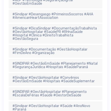
#ACP #Tecnologia #SegurançaDigital
#GestãoEmSaúde
#Sindipar #Desengasgo #PrimeirosSocorros #AHA
#AmericanHeartAssociation
#Sindipar #DicaSindipar #DocumentaçãoTrabalhista
#GestãoHospitalar #SaúdePR #RHnaSaúde
#Hospital #Clinica #DireitoTrabalhista
#GestãoSegura
#Sindipar #Documentação #GestãoHospitalar
#FimDeAno #Organização
#SINDIPAR #GestãoEmSaúde #Planejamento #Natal
#SegurançaJurídica #Hospitais #SaúdeParaná
#Sindipar #GestãoHospitalar #Convênios
#GestãoEmSaúde #Hospitais #SaúdeSuplementar
#SINDIPAR #GestãoHospitalar #Planejamento
#EscalaDeFérias #Saúde #GestorDeSaúde
#Sindipar #GestãoHospitalar #Saúde #AnoNovo
#Paraná