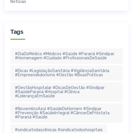
Notícias
Tags
#DiaDoMédico #Médicos #Saúde #Paraná #Sindipar
#Homenagem #Cuidado #ProfissionaisDeSaúde
#Dicas #LegislaçãoSanitária #VigilânciaSanitária
#Empreendedorismo #Gestão #BoasPráticas
#GestãoHospitalar #DicasDeGestão #Sindipar
#SaúdeParaná #Hospital #Clínica
#LiderançaEmSaúde
#NovembroAzul #SaúdeDoHomem #Sindipar
#Prevenção #SaúdeIntegral #CâncerDePróstata
#Paraná #Saúde
#sindicatodasclínicas #sindicatodoshospitais