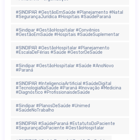
#SINDIPAR #GestãoEmSaúde #Planejamento #Natal
#SegurançaJurídica #Hospitais #SaúdeParaná
#Sindipar #GestãoHospitalar #Convênios
#GestãoEmSaúde #Hospitais #SaúdeSuplementar
#SINDIPAR #GestãoHospitalar #Planejamento
#EscalaDeFérias #Saúde #GestorDeSaúde
#Sindipar #GestãoHospitalar #Saúde #AnoNovo
#Paraná
#SINDIPAR #InteligenciaArtificial #SaúdeDigital
#TecnologiaNaSaúde #Paraná #Inovação #Medicina
#Diagnóstico #ProfissionaisdeSaúde
#Sindipar #PlanosDeSaúde #Unimed
#SaúdeNoTrabalho
#SINDIPAR #SaúdeParaná #EstatutoDoPaciente
#SegurançaDoPaciente #GestãoHospitalar