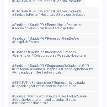
#SINDIPAR #SaúdeParaná #GestãoEmSaúde
#SINDIPAR #SaúdeParaná #GestãoEmSaúde
#SindicatoForte #Hospitais #ServiçosDeSaúde
#Sindipar #SaúdePR #Benefícios #Pacientes
#TecnologiaHospital #GestãoHospitalar
#Sindipar #SaúdePR #Recesso #FimDeAno
#HospitaisParaná
#Sindipar #SaúdePR #RecursosHumanos
#Benefícios #Colaboradores #GestãoHospitalar
#Sindipar #SaúdePR #SegurançaDeDados #LGPD
#ProteçãoDeDados #Hospitais #TecnologiaNaSaúde
#Privacidade #GestãoHospitalar
#SINDIPAR #Sindicalismo #Representatividade
#CapacitaçãoProfissional #GestãoSaúde
#Sindipar #Sindicato #Saúde #GestãoEmSaúde
#GestãoHospitalar #sindicatodasclínicas
#sindicatodoshospitais