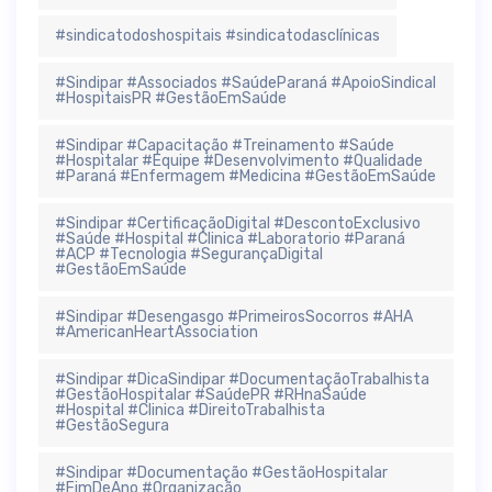
#sindicatodoshospitais #sindicatodasclínicas
#Sindipar #Associados #SaúdeParaná #ApoioSindical
#HospitaisPR #GestãoEmSaúde
#Sindipar #Capacitação #Treinamento #Saúde
#Hospitalar #Equipe #Desenvolvimento #Qualidade
#Paraná #Enfermagem #Medicina #GestãoEmSaúde
#Sindipar #CertificaçãoDigital #DescontoExclusivo
#Saúde #Hospital #Clinica #Laboratorio #Paraná
#ACP #Tecnologia #SegurançaDigital
#GestãoEmSaúde
#Sindipar #Desengasgo #PrimeirosSocorros #AHA
#AmericanHeartAssociation
#Sindipar #DicaSindipar #DocumentaçãoTrabalhista
#GestãoHospitalar #SaúdePR #RHnaSaúde
#Hospital #Clinica #DireitoTrabalhista
#GestãoSegura
#Sindipar #Documentação #GestãoHospitalar
#FimDeAno #Organização