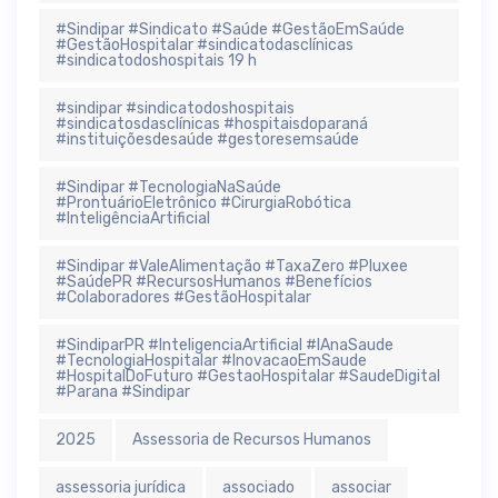
#Sindipar #Sindicato #Saúde #GestãoEmSaúde
#GestãoHospitalar #sindicatodasclínicas
#sindicatodoshospitais 19 h
#sindipar #sindicatodoshospitais
#sindicatosdasclínicas #hospitaisdoparaná
#instituiçõesdesaúde #gestoresemsaúde
#Sindipar #TecnologiaNaSaúde
#ProntuárioEletrônico #CirurgiaRobótica
#InteligênciaArtificial
#Sindipar #ValeAlimentação #TaxaZero #Pluxee
#SaúdePR #RecursosHumanos #Benefícios
#Colaboradores #GestãoHospitalar
#SindiparPR #InteligenciaArtificial #IAnaSaude
#TecnologiaHospitalar #InovacaoEmSaude
#HospitalDoFuturo #GestaoHospitalar #SaudeDigital
#Parana #Sindipar
2025
Assessoria de Recursos Humanos
assessoria jurídica
associado
associar