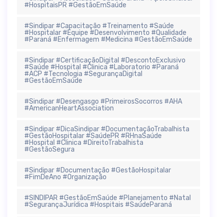
#HospitaisPR #GestãoEmSaúde
#Sindipar #Capacitação #Treinamento #Saúde
#Hospitalar #Equipe #Desenvolvimento #Qualidade
#Paraná #Enfermagem #Medicina #GestãoEmSaúde
#Sindipar #CertificaçãoDigital #DescontoExclusivo
#Saúde #Hospital #Clinica #Laboratorio #Paraná
#ACP #Tecnologia #SegurançaDigital
#GestãoEmSaúde
#Sindipar #Desengasgo #PrimeirosSocorros #AHA
#AmericanHeartAssociation
#Sindipar #DicaSindipar #DocumentaçãoTrabalhista
#GestãoHospitalar #SaúdePR #RHnaSaúde
#Hospital #Clinica #DireitoTrabalhista
#GestãoSegura
#Sindipar #Documentação #GestãoHospitalar
#FimDeAno #Organização
#SINDIPAR #GestãoEmSaúde #Planejamento #Natal
#SegurançaJurídica #Hospitais #SaúdeParaná