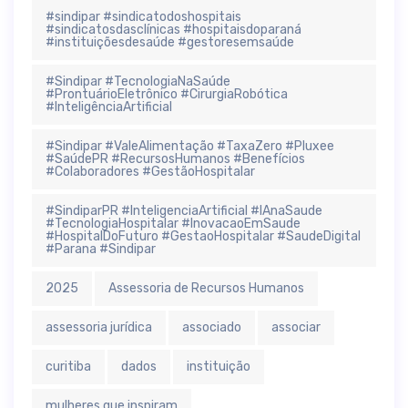
#sindipar #sindicatodoshospitais
#sindicatosdasclínicas #hospitaisdoparaná
#instituiçõesdesaúde #gestoresemsaúde
#Sindipar #TecnologiaNaSaúde
#ProntuárioEletrônico #CirurgiaRobótica
#InteligênciaArtificial
#Sindipar #ValeAlimentação #TaxaZero #Pluxee
#SaúdePR #RecursosHumanos #Benefícios
#Colaboradores #GestãoHospitalar
#SindiparPR #InteligenciaArtificial #IAnaSaude
#TecnologiaHospitalar #InovacaoEmSaude
#HospitalDoFuturo #GestaoHospitalar #SaudeDigital
#Parana #Sindipar
2025
Assessoria de Recursos Humanos
assessoria jurídica
associado
associar
curitiba
dados
instituição
mulheres que inspiram