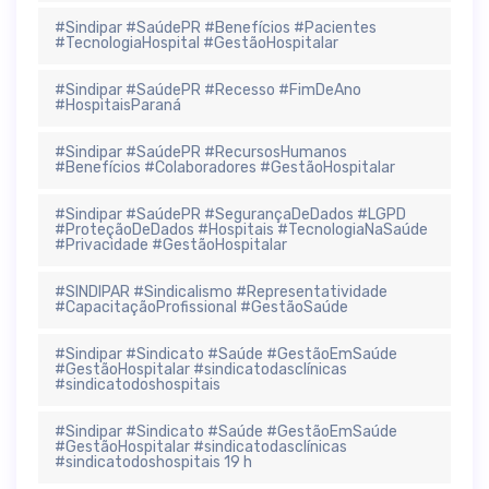
#Sindipar #SaúdePR #Benefícios #Pacientes
#TecnologiaHospital #GestãoHospitalar
#Sindipar #SaúdePR #Recesso #FimDeAno
#HospitaisParaná
#Sindipar #SaúdePR #RecursosHumanos
#Benefícios #Colaboradores #GestãoHospitalar
#Sindipar #SaúdePR #SegurançaDeDados #LGPD
#ProteçãoDeDados #Hospitais #TecnologiaNaSaúde
#Privacidade #GestãoHospitalar
#SINDIPAR #Sindicalismo #Representatividade
#CapacitaçãoProfissional #GestãoSaúde
#Sindipar #Sindicato #Saúde #GestãoEmSaúde
#GestãoHospitalar #sindicatodasclínicas
#sindicatodoshospitais
#Sindipar #Sindicato #Saúde #GestãoEmSaúde
#GestãoHospitalar #sindicatodasclínicas
#sindicatodoshospitais 19 h