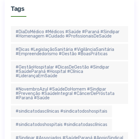
Tags
#DiaDoMédico #Médicos #Saúde #Paraná #Sindipar
#Homenagem #Cuidado #ProfissionaisDeSaúde
#Dicas #LegislaçãoSanitária #VigilânciaSanitária
#Empreendedorismo #Gestão #BoasPráticas
#GestãoHospitalar #DicasDeGestão #Sindipar
#SaúdeParaná #Hospital #Clínica
#LiderançaEmSaúde
#NovembroAzul #SaúdeDoHomem #Sindipar
#Prevenção #SaúdeIntegral #CâncerDePróstata
#Paraná #Saúde
#sindicatodasclínicas #sindicatodoshospitais
#sindicatodoshospitais #sindicatodasclínicas
#Sindipar #Associados #SaúdeParaná #ApoioSindical