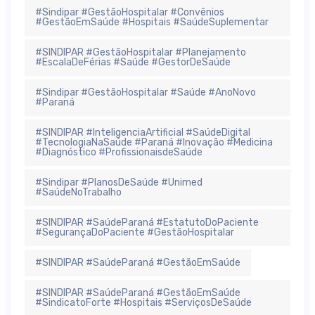
#Sindipar #GestãoHospitalar #Convênios
#GestãoEmSaúde #Hospitais #SaúdeSuplementar
#SINDIPAR #GestãoHospitalar #Planejamento
#EscalaDeFérias #Saúde #GestorDeSaúde
#Sindipar #GestãoHospitalar #Saúde #AnoNovo
#Paraná
#SINDIPAR #InteligenciaArtificial #SaúdeDigital
#TecnologiaNaSaúde #Paraná #Inovação #Medicina
#Diagnóstico #ProfissionaisdeSaúde
#Sindipar #PlanosDeSaúde #Unimed
#SaúdeNoTrabalho
#SINDIPAR #SaúdeParaná #EstatutoDoPaciente
#SegurançaDoPaciente #GestãoHospitalar
#SINDIPAR #SaúdeParaná #GestãoEmSaúde
#SINDIPAR #SaúdeParaná #GestãoEmSaúde
#SindicatoForte #Hospitais #ServiçosDeSaúde