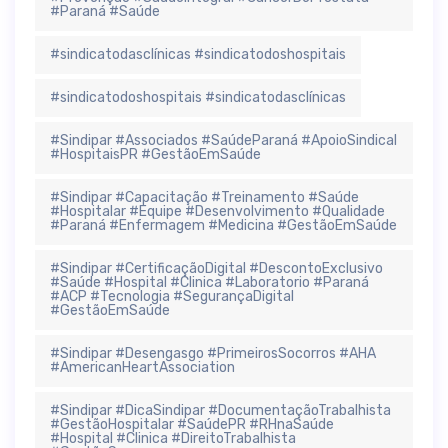
#Paraná #Saúde
#sindicatodasclínicas #sindicatodoshospitais
#sindicatodoshospitais #sindicatodasclínicas
#Sindipar #Associados #SaúdeParaná #ApoioSindical
#HospitaisPR #GestãoEmSaúde
#Sindipar #Capacitação #Treinamento #Saúde
#Hospitalar #Equipe #Desenvolvimento #Qualidade
#Paraná #Enfermagem #Medicina #GestãoEmSaúde
#Sindipar #CertificaçãoDigital #DescontoExclusivo
#Saúde #Hospital #Clinica #Laboratorio #Paraná
#ACP #Tecnologia #SegurançaDigital
#GestãoEmSaúde
#Sindipar #Desengasgo #PrimeirosSocorros #AHA
#AmericanHeartAssociation
#Sindipar #DicaSindipar #DocumentaçãoTrabalhista
#GestãoHospitalar #SaúdePR #RHnaSaúde
#Hospital #Clinica #DireitoTrabalhista