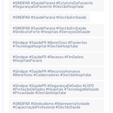
#SINDIPAR #SaúdeParaná #EstatutoDoPaciente
#SegurançaDoPaciente #GestãoHospitalar
#SINDIPAR #SaúdeParaná #GestãoEmSaúde
#SINDIPAR #SaúdeParaná #GestãoEmSaúde
#SindicatoForte #Hospitais #ServiçosDeSaúde
#Sindipar #SaúdePR #Benefícios #Pacientes
#TecnologiaHospital #GestãoHospitalar
#Sindipar #SaúdePR #Recesso #FimDeAno
#HospitaisParaná
#Sindipar #SaúdePR #RecursosHumanos
#Benefícios #Colaboradores #GestãoHospitalar
#Sindipar #SaúdePR #SegurançaDeDados #LGPD
#ProteçãoDeDados #Hospitais #TecnologiaNaSaúde
#Privacidade #GestãoHospitalar
#SINDIPAR #Sindicalismo #Representatividade
#CapacitaçãoProfissional #GestãoSaúde