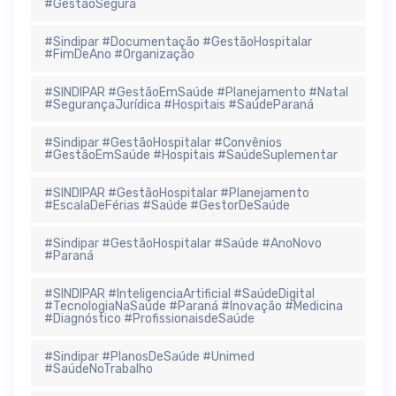
#GestãoSegura
#Sindipar #Documentação #GestãoHospitalar
#FimDeAno #Organização
#SINDIPAR #GestãoEmSaúde #Planejamento #Natal
#SegurançaJurídica #Hospitais #SaúdeParaná
#Sindipar #GestãoHospitalar #Convênios
#GestãoEmSaúde #Hospitais #SaúdeSuplementar
#SINDIPAR #GestãoHospitalar #Planejamento
#EscalaDeFérias #Saúde #GestorDeSaúde
#Sindipar #GestãoHospitalar #Saúde #AnoNovo
#Paraná
#SINDIPAR #InteligenciaArtificial #SaúdeDigital
#TecnologiaNaSaúde #Paraná #Inovação #Medicina
#Diagnóstico #ProfissionaisdeSaúde
#Sindipar #PlanosDeSaúde #Unimed
#SaúdeNoTrabalho