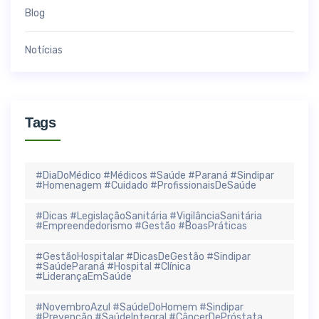
Blog
Notícias
Tags
#DiaDoMédico #Médicos #Saúde #Paraná #Sindipar
#Homenagem #Cuidado #ProfissionaisDeSaúde
#Dicas #LegislaçãoSanitária #VigilânciaSanitária
#Empreendedorismo #Gestão #BoasPráticas
#GestãoHospitalar #DicasDeGestão #Sindipar
#SaúdeParaná #Hospital #Clínica
#LiderançaEmSaúde
#NovembroAzul #SaúdeDoHomem #Sindipar
#Prevenção #SaúdeIntegral #CâncerDePróstata