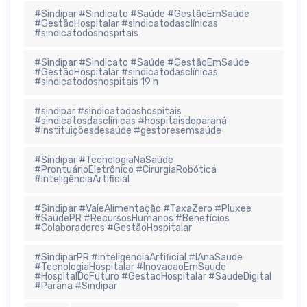
#Sindipar #Sindicato #Saúde #GestãoEmSaúde
#GestãoHospitalar #sindicatodasclínicas
#sindicatodoshospitais
#Sindipar #Sindicato #Saúde #GestãoEmSaúde
#GestãoHospitalar #sindicatodasclínicas
#sindicatodoshospitais 19 h
#sindipar #sindicatodoshospitais
#sindicatosdasclínicas #hospitaisdoparaná
#instituiçõesdesaúde #gestoresemsaúde
#Sindipar #TecnologiaNaSaúde
#ProntuárioEletrônico #CirurgiaRobótica
#InteligênciaArtificial
#Sindipar #ValeAlimentação #TaxaZero #Pluxee
#SaúdePR #RecursosHumanos #Benefícios
#Colaboradores #GestãoHospitalar
#SindiparPR #InteligenciaArtificial #IAnaSaude
#TecnologiaHospitalar #InovacaoEmSaude
#HospitalDoFuturo #GestaoHospitalar #SaudeDigital
#Parana #Sindipar