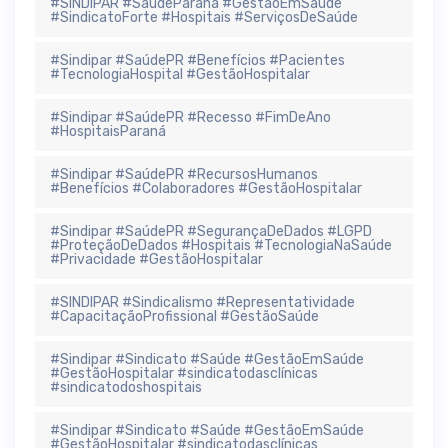
#SINDIPAR #SaúdeParaná #GestãoEmSaúde
#SindicatoForte #Hospitais #ServiçosDeSaúde
#Sindipar #SaúdePR #Benefícios #Pacientes
#TecnologiaHospital #GestãoHospitalar
#Sindipar #SaúdePR #Recesso #FimDeAno
#HospitaisParaná
#Sindipar #SaúdePR #RecursosHumanos
#Benefícios #Colaboradores #GestãoHospitalar
#Sindipar #SaúdePR #SegurançaDeDados #LGPD
#ProteçãoDeDados #Hospitais #TecnologiaNaSaúde
#Privacidade #GestãoHospitalar
#SINDIPAR #Sindicalismo #Representatividade
#CapacitaçãoProfissional #GestãoSaúde
#Sindipar #Sindicato #Saúde #GestãoEmSaúde
#GestãoHospitalar #sindicatodasclínicas
#sindicatodoshospitais
#Sindipar #Sindicato #Saúde #GestãoEmSaúde
#GestãoHospitalar #sindicatodasclínicas