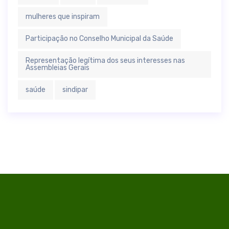
mulheres que inspiram
Participação no Conselho Municipal da Saúde
Representação legítima dos seus interesses nas
Assembleias Gerais
saúde
sindipar