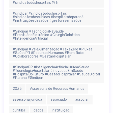
#sindicatodoshospitais 19 h
#sindipar #sindicatodoshospitais
#sindicatosdasclínicas #hospitaisdoparaná
#instituiçõesdesaúde #gestoresemsaúde
#Sindipar #TecnologiaNaSaúde
#ProntuárioEletrônico #CirurgiaRobótica
#InteligênciaArtificial
#Sindipar #ValeAlimentação #TaxaZero #Pluxee
#SaúdePR #RecursosHumanos #Benefícios
#Colaboradores #GestãoHospitalar
#SindiparPR #InteligenciaArtificial #IAnaSaude
#TecnologiaHospitalar #InovacaoEmSaude
#HospitalDoFuturo #GestaoHospitalar #SaudeDigital
#Parana #Sindipar
2025
Assessoria de Recursos Humanos
assessoria jurídica
associado
associar
curitiba
dados
instituição