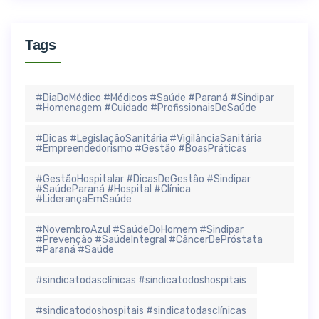
Tags
#DiaDoMédico #Médicos #Saúde #Paraná #Sindipar
#Homenagem #Cuidado #ProfissionaisDeSaúde
#Dicas #LegislaçãoSanitária #VigilânciaSanitária
#Empreendedorismo #Gestão #BoasPráticas
#GestãoHospitalar #DicasDeGestão #Sindipar
#SaúdeParaná #Hospital #Clínica
#LiderançaEmSaúde
#NovembroAzul #SaúdeDoHomem #Sindipar
#Prevenção #SaúdeIntegral #CâncerDePróstata
#Paraná #Saúde
#sindicatodasclínicas #sindicatodoshospitais
#sindicatodoshospitais #sindicatodasclínicas