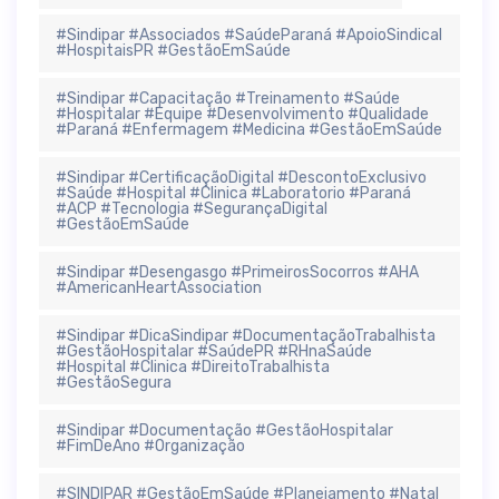
#Sindipar #Associados #SaúdeParaná #ApoioSindical
#HospitaisPR #GestãoEmSaúde
#Sindipar #Capacitação #Treinamento #Saúde
#Hospitalar #Equipe #Desenvolvimento #Qualidade
#Paraná #Enfermagem #Medicina #GestãoEmSaúde
#Sindipar #CertificaçãoDigital #DescontoExclusivo
#Saúde #Hospital #Clinica #Laboratorio #Paraná
#ACP #Tecnologia #SegurançaDigital
#GestãoEmSaúde
#Sindipar #Desengasgo #PrimeirosSocorros #AHA
#AmericanHeartAssociation
#Sindipar #DicaSindipar #DocumentaçãoTrabalhista
#GestãoHospitalar #SaúdePR #RHnaSaúde
#Hospital #Clinica #DireitoTrabalhista
#GestãoSegura
#Sindipar #Documentação #GestãoHospitalar
#FimDeAno #Organização
#SINDIPAR #GestãoEmSaúde #Planejamento #Natal