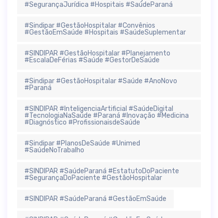
#SegurançaJurídica #Hospitais #SaúdeParaná
#Sindipar #GestãoHospitalar #Convênios
#GestãoEmSaúde #Hospitais #SaúdeSuplementar
#SINDIPAR #GestãoHospitalar #Planejamento
#EscalaDeFérias #Saúde #GestorDeSaúde
#Sindipar #GestãoHospitalar #Saúde #AnoNovo
#Paraná
#SINDIPAR #InteligenciaArtificial #SaúdeDigital
#TecnologiaNaSaúde #Paraná #Inovação #Medicina
#Diagnóstico #ProfissionaisdeSaúde
#Sindipar #PlanosDeSaúde #Unimed
#SaúdeNoTrabalho
#SINDIPAR #SaúdeParaná #EstatutoDoPaciente
#SegurançaDoPaciente #GestãoHospitalar
#SINDIPAR #SaúdeParaná #GestãoEmSaúde