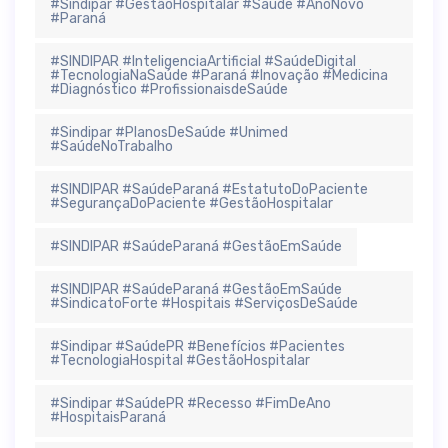
#Sindipar #GestãoHospitalar #Saúde #AnoNovo
#Paraná
#SINDIPAR #InteligenciaArtificial #SaúdeDigital
#TecnologiaNaSaúde #Paraná #Inovação #Medicina
#Diagnóstico #ProfissionaisdeSaúde
#Sindipar #PlanosDeSaúde #Unimed
#SaúdeNoTrabalho
#SINDIPAR #SaúdeParaná #EstatutoDoPaciente
#SegurançaDoPaciente #GestãoHospitalar
#SINDIPAR #SaúdeParaná #GestãoEmSaúde
#SINDIPAR #SaúdeParaná #GestãoEmSaúde
#SindicatoForte #Hospitais #ServiçosDeSaúde
#Sindipar #SaúdePR #Benefícios #Pacientes
#TecnologiaHospital #GestãoHospitalar
#Sindipar #SaúdePR #Recesso #FimDeAno
#HospitaisParaná