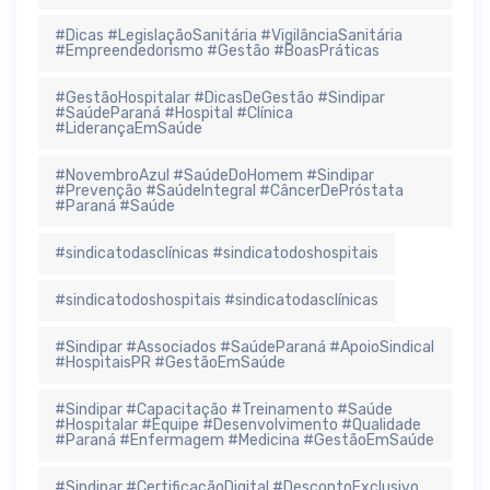
#Dicas #LegislaçãoSanitária #VigilânciaSanitária
#Empreendedorismo #Gestão #BoasPráticas
#GestãoHospitalar #DicasDeGestão #Sindipar
#SaúdeParaná #Hospital #Clínica
#LiderançaEmSaúde
#NovembroAzul #SaúdeDoHomem #Sindipar
#Prevenção #SaúdeIntegral #CâncerDePróstata
#Paraná #Saúde
#sindicatodasclínicas #sindicatodoshospitais
#sindicatodoshospitais #sindicatodasclínicas
#Sindipar #Associados #SaúdeParaná #ApoioSindical
#HospitaisPR #GestãoEmSaúde
#Sindipar #Capacitação #Treinamento #Saúde
#Hospitalar #Equipe #Desenvolvimento #Qualidade
#Paraná #Enfermagem #Medicina #GestãoEmSaúde
#Sindipar #CertificaçãoDigital #DescontoExclusivo