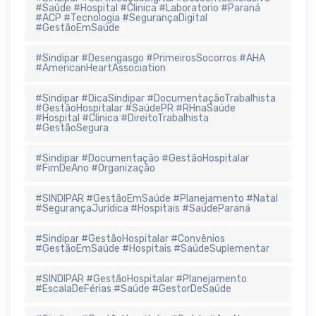
#Saúde #Hospital #Clinica #Laboratorio #Paraná
#ACP #Tecnologia #SegurançaDigital
#GestãoEmSaúde
#Sindipar #Desengasgo #PrimeirosSocorros #AHA
#AmericanHeartAssociation
#Sindipar #DicaSindipar #DocumentaçãoTrabalhista
#GestãoHospitalar #SaúdePR #RHnaSaúde
#Hospital #Clinica #DireitoTrabalhista
#GestãoSegura
#Sindipar #Documentação #GestãoHospitalar
#FimDeAno #Organização
#SINDIPAR #GestãoEmSaúde #Planejamento #Natal
#SegurançaJurídica #Hospitais #SaúdeParaná
#Sindipar #GestãoHospitalar #Convênios
#GestãoEmSaúde #Hospitais #SaúdeSuplementar
#SINDIPAR #GestãoHospitalar #Planejamento
#EscalaDeFérias #Saúde #GestorDeSaúde