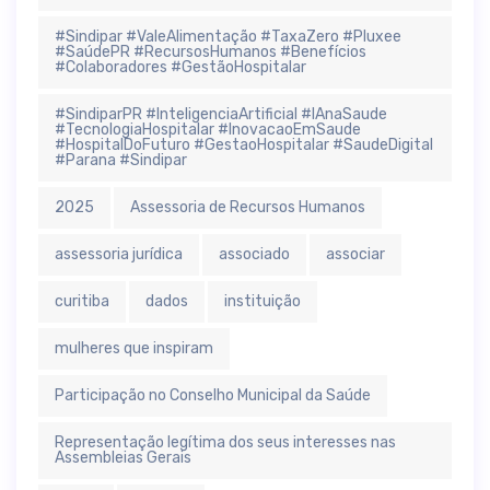
#Sindipar #ValeAlimentação #TaxaZero #Pluxee
#SaúdePR #RecursosHumanos #Benefícios
#Colaboradores #GestãoHospitalar
#SindiparPR #InteligenciaArtificial #IAnaSaude
#TecnologiaHospitalar #InovacaoEmSaude
#HospitalDoFuturo #GestaoHospitalar #SaudeDigital
#Parana #Sindipar
2025
Assessoria de Recursos Humanos
assessoria jurídica
associado
associar
curitiba
dados
instituição
mulheres que inspiram
Participação no Conselho Municipal da Saúde
Representação legítima dos seus interesses nas
Assembleias Gerais