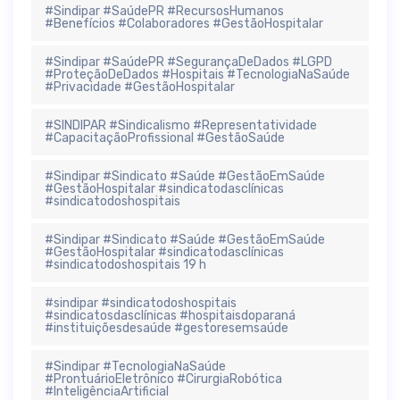
#Sindipar #SaúdePR #RecursosHumanos
#Benefícios #Colaboradores #GestãoHospitalar
#Sindipar #SaúdePR #SegurançaDeDados #LGPD
#ProteçãoDeDados #Hospitais #TecnologiaNaSaúde
#Privacidade #GestãoHospitalar
#SINDIPAR #Sindicalismo #Representatividade
#CapacitaçãoProfissional #GestãoSaúde
#Sindipar #Sindicato #Saúde #GestãoEmSaúde
#GestãoHospitalar #sindicatodasclínicas
#sindicatodoshospitais
#Sindipar #Sindicato #Saúde #GestãoEmSaúde
#GestãoHospitalar #sindicatodasclínicas
#sindicatodoshospitais 19 h
#sindipar #sindicatodoshospitais
#sindicatosdasclínicas #hospitaisdoparaná
#instituiçõesdesaúde #gestoresemsaúde
#Sindipar #TecnologiaNaSaúde
#ProntuárioEletrônico #CirurgiaRobótica
#InteligênciaArtificial