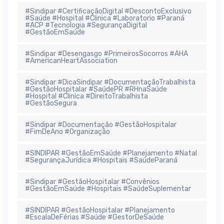
#Sindipar #CertificaçãoDigital #DescontoExclusivo
#Saúde #Hospital #Clinica #Laboratorio #Paraná
#ACP #Tecnologia #SegurançaDigital
#GestãoEmSaúde
#Sindipar #Desengasgo #PrimeirosSocorros #AHA
#AmericanHeartAssociation
#Sindipar #DicaSindipar #DocumentaçãoTrabalhista
#GestãoHospitalar #SaúdePR #RHnaSaúde
#Hospital #Clinica #DireitoTrabalhista
#GestãoSegura
#Sindipar #Documentação #GestãoHospitalar
#FimDeAno #Organização
#SINDIPAR #GestãoEmSaúde #Planejamento #Natal
#SegurançaJurídica #Hospitais #SaúdeParaná
#Sindipar #GestãoHospitalar #Convênios
#GestãoEmSaúde #Hospitais #SaúdeSuplementar
#SINDIPAR #GestãoHospitalar #Planejamento
#EscalaDeFérias #Saúde #GestorDeSaúde