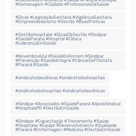
#DiaDoMédico #Médicos #Saúde #Paraná #Sindipar
#Homenagem #Cuidado #ProfissionaisDeSaúde
#Dicas #LegislaçãoSanitária #VigilânciaSanitária
#Empreendedorismo #Gestão #BoasPráticas
#GestãoHospitalar #DicasDeGestão #Sindipar
#SaúdeParaná #Hospital #Clínica
#LiderançaEmSaúde
#NovembroAzul #SaúdeDoHomem #Sindipar
#Prevenção #SaúdeIntegral #CâncerDePróstata
#Paraná #Saúde
#sindicatodasclínicas #sindicatodoshospitais
#sindicatodoshospitais #sindicatodasclínicas
#Sindipar #Associados #SaúdeParaná #ApoioSindical
#HospitaisPR #GestãoEmSaúde
#Sindipar #Capacitação #Treinamento #Saúde
#Hospitalar #Equipe #Desenvolvimento #Qualidade
#Paraná #Enfermagem #Medicina #GestãoEmSaúde