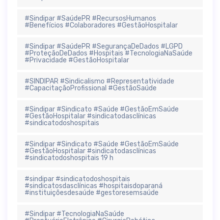
#Sindipar #SaúdePR #RecursosHumanos
#Benefícios #Colaboradores #GestãoHospitalar
#Sindipar #SaúdePR #SegurançaDeDados #LGPD
#ProteçãoDeDados #Hospitais #TecnologiaNaSaúde
#Privacidade #GestãoHospitalar
#SINDIPAR #Sindicalismo #Representatividade
#CapacitaçãoProfissional #GestãoSaúde
#Sindipar #Sindicato #Saúde #GestãoEmSaúde
#GestãoHospitalar #sindicatodasclínicas
#sindicatodoshospitais
#Sindipar #Sindicato #Saúde #GestãoEmSaúde
#GestãoHospitalar #sindicatodasclínicas
#sindicatodoshospitais 19 h
#sindipar #sindicatodoshospitais
#sindicatosdasclínicas #hospitaisdoparaná
#instituiçõesdesaúde #gestoresemsaúde
#Sindipar #TecnologiaNaSaúde