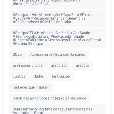
#ProntuárioEletrônico #CirurgiaRobótica
#InteligênciaArtificial
#Sindipar #ValeAlimentação #TaxaZero #Pluxee
#SaúdePR #RecursosHumanos #Benefícios
#Colaboradores #GestãoHospitalar
#SindiparPR #InteligenciaArtificial #IAnaSaude
#TecnologiaHospitalar #InovacaoEmSaude
#HospitalDoFuturo #GestaoHospitalar #SaudeDigital
#Parana #Sindipar
2025
Assessoria de Recursos Humanos
assessoria jurídica
associado
associar
curitiba
dados
instituição
mulheres que inspiram
Participação no Conselho Municipal da Saúde
Representação legítima dos seus interesses nas
Assembleias Gerais