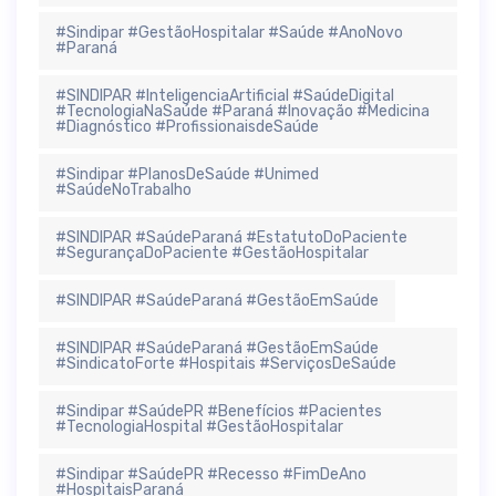
#Sindipar #GestãoHospitalar #Saúde #AnoNovo
#Paraná
#SINDIPAR #InteligenciaArtificial #SaúdeDigital
#TecnologiaNaSaúde #Paraná #Inovação #Medicina
#Diagnóstico #ProfissionaisdeSaúde
#Sindipar #PlanosDeSaúde #Unimed
#SaúdeNoTrabalho
#SINDIPAR #SaúdeParaná #EstatutoDoPaciente
#SegurançaDoPaciente #GestãoHospitalar
#SINDIPAR #SaúdeParaná #GestãoEmSaúde
#SINDIPAR #SaúdeParaná #GestãoEmSaúde
#SindicatoForte #Hospitais #ServiçosDeSaúde
#Sindipar #SaúdePR #Benefícios #Pacientes
#TecnologiaHospital #GestãoHospitalar
#Sindipar #SaúdePR #Recesso #FimDeAno
#HospitaisParaná