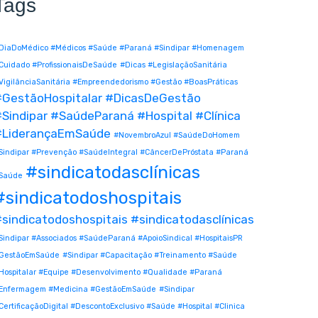
Tags
DiaDoMédico #Médicos #Saúde #Paraná #Sindipar #Homenagem
Cuidado #ProfissionaisDeSaúde
#Dicas #LegislaçãoSanitária
VigilânciaSanitária #Empreendedorismo #Gestão #BoasPráticas
#GestãoHospitalar #DicasDeGestão
Sindipar #SaúdeParaná #Hospital #Clínica
#LiderançaEmSaúde
#NovembroAzul #SaúdeDoHomem
Sindipar #Prevenção #SaúdeIntegral #CâncerDePróstata #Paraná
#sindicatodasclínicas
Saúde
#sindicatodoshospitais
sindicatodoshospitais #sindicatodasclínicas
Sindipar #Associados #SaúdeParaná #ApoioSindical #HospitaisPR
GestãoEmSaúde
#Sindipar #Capacitação #Treinamento #Saúde
Hospitalar #Equipe #Desenvolvimento #Qualidade #Paraná
Enfermagem #Medicina #GestãoEmSaúde
#Sindipar
CertificaçãoDigital #DescontoExclusivo #Saúde #Hospital #Clinica