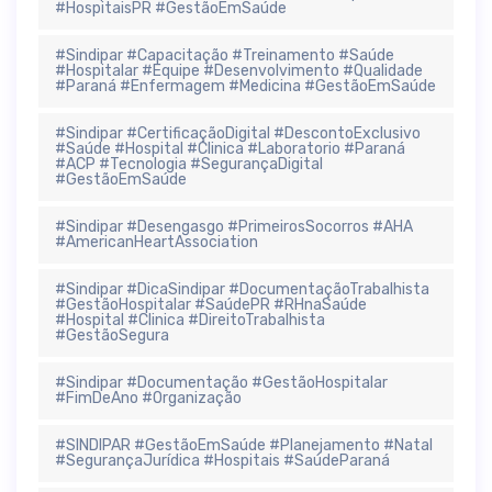
#HospitaisPR #GestãoEmSaúde
#Sindipar #Capacitação #Treinamento #Saúde
#Hospitalar #Equipe #Desenvolvimento #Qualidade
#Paraná #Enfermagem #Medicina #GestãoEmSaúde
#Sindipar #CertificaçãoDigital #DescontoExclusivo
#Saúde #Hospital #Clinica #Laboratorio #Paraná
#ACP #Tecnologia #SegurançaDigital
#GestãoEmSaúde
#Sindipar #Desengasgo #PrimeirosSocorros #AHA
#AmericanHeartAssociation
#Sindipar #DicaSindipar #DocumentaçãoTrabalhista
#GestãoHospitalar #SaúdePR #RHnaSaúde
#Hospital #Clinica #DireitoTrabalhista
#GestãoSegura
#Sindipar #Documentação #GestãoHospitalar
#FimDeAno #Organização
#SINDIPAR #GestãoEmSaúde #Planejamento #Natal
#SegurançaJurídica #Hospitais #SaúdeParaná