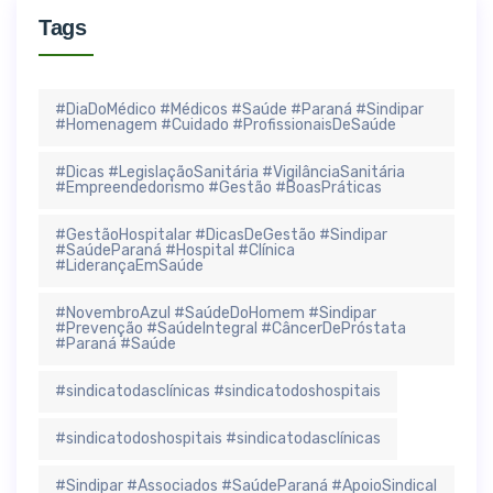
Tags
#DiaDoMédico #Médicos #Saúde #Paraná #Sindipar
#Homenagem #Cuidado #ProfissionaisDeSaúde
#Dicas #LegislaçãoSanitária #VigilânciaSanitária
#Empreendedorismo #Gestão #BoasPráticas
#GestãoHospitalar #DicasDeGestão #Sindipar
#SaúdeParaná #Hospital #Clínica
#LiderançaEmSaúde
#NovembroAzul #SaúdeDoHomem #Sindipar
#Prevenção #SaúdeIntegral #CâncerDePróstata
#Paraná #Saúde
#sindicatodasclínicas #sindicatodoshospitais
#sindicatodoshospitais #sindicatodasclínicas
#Sindipar #Associados #SaúdeParaná #ApoioSindical