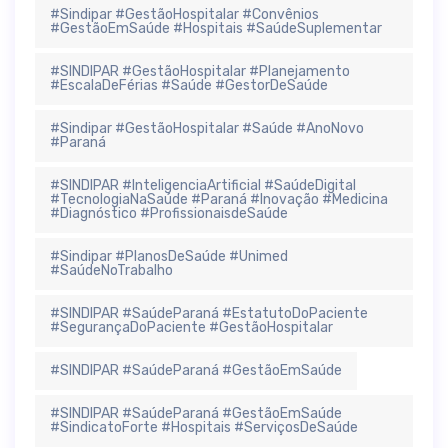
#Sindipar #GestãoHospitalar #Convênios
#GestãoEmSaúde #Hospitais #SaúdeSuplementar
#SINDIPAR #GestãoHospitalar #Planejamento
#EscalaDeFérias #Saúde #GestorDeSaúde
#Sindipar #GestãoHospitalar #Saúde #AnoNovo
#Paraná
#SINDIPAR #InteligenciaArtificial #SaúdeDigital
#TecnologiaNaSaúde #Paraná #Inovação #Medicina
#Diagnóstico #ProfissionaisdeSaúde
#Sindipar #PlanosDeSaúde #Unimed
#SaúdeNoTrabalho
#SINDIPAR #SaúdeParaná #EstatutoDoPaciente
#SegurançaDoPaciente #GestãoHospitalar
#SINDIPAR #SaúdeParaná #GestãoEmSaúde
#SINDIPAR #SaúdeParaná #GestãoEmSaúde
#SindicatoForte #Hospitais #ServiçosDeSaúde