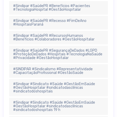
#Sindipar #SaúdePR #Benefícios #Pacientes
#TecnologiaHospital #GestãoHospitalar
#Sindipar #SaúdePR #Recesso #FimDeAno
#HospitaisParaná
#Sindipar #SaúdePR #RecursosHumanos
#Benefícios #Colaboradores #GestãoHospitalar
#Sindipar #SaúdePR #SegurançaDeDados #LGPD
#ProteçãoDeDados #Hospitais #TecnologiaNaSaúde
#Privacidade #GestãoHospitalar
#SINDIPAR #Sindicalismo #Representatividade
#CapacitaçãoProfissional #GestãoSaúde
#Sindipar #Sindicato #Saúde #GestãoEmSaúde
#GestãoHospitalar #sindicatodasclínicas
#sindicatodoshospitais
#Sindipar #Sindicato #Saúde #GestãoEmSaúde
#GestãoHospitalar #sindicatodasclínicas
#sindicatodoshospitais 19 h