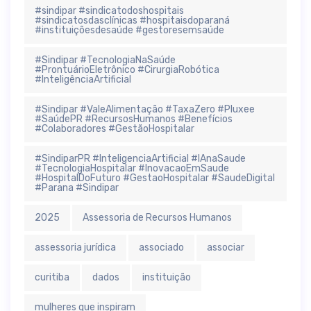
#sindipar #sindicatodoshospitais
#sindicatosdasclínicas #hospitaisdoparaná
#instituiçõesdesaúde #gestoresemsaúde
#Sindipar #TecnologiaNaSaúde
#ProntuárioEletrônico #CirurgiaRobótica
#InteligênciaArtificial
#Sindipar #ValeAlimentação #TaxaZero #Pluxee
#SaúdePR #RecursosHumanos #Benefícios
#Colaboradores #GestãoHospitalar
#SindiparPR #InteligenciaArtificial #IAnaSaude
#TecnologiaHospitalar #InovacaoEmSaude
#HospitalDoFuturo #GestaoHospitalar #SaudeDigital
#Parana #Sindipar
2025
Assessoria de Recursos Humanos
assessoria jurídica
associado
associar
curitiba
dados
instituição
mulheres que inspiram