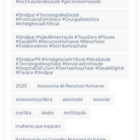
#instituiçõesdesaúde #gestoresemsaúde
#Sindipar #TecnologiaNaSaúde
#ProntuárioEletrônico #CirurgiaRobótica
#InteligênciaArtificial
#Sindipar #ValeAlimentação #TaxaZero #Pluxee
#SaúdePR #RecursosHumanos #Benefícios
#Colaboradores #GestãoHospitalar
#SindiparPR #InteligenciaArtificial #IAnaSaude
#TecnologiaHospitalar #InovacaoEmSaude
#HospitalDoFuturo #GestaoHospitalar #SaudeDigital
#Parana #Sindipar
2025
Assessoria de Recursos Humanos
assessoria jurídica
associado
associar
curitiba
dados
instituição
mulheres que inspiram
Participação no Conselho Municipal da Saúde