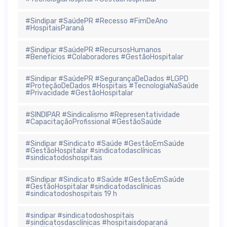
#Sindipar #SaúdePR #Recesso #FimDeAno
#HospitaisParaná
#Sindipar #SaúdePR #RecursosHumanos
#Benefícios #Colaboradores #GestãoHospitalar
#Sindipar #SaúdePR #SegurançaDeDados #LGPD
#ProteçãoDeDados #Hospitais #TecnologiaNaSaúde
#Privacidade #GestãoHospitalar
#SINDIPAR #Sindicalismo #Representatividade
#CapacitaçãoProfissional #GestãoSaúde
#Sindipar #Sindicato #Saúde #GestãoEmSaúde
#GestãoHospitalar #sindicatodasclínicas
#sindicatodoshospitais
#Sindipar #Sindicato #Saúde #GestãoEmSaúde
#GestãoHospitalar #sindicatodasclínicas
#sindicatodoshospitais 19 h
#sindipar #sindicatodoshospitais
#sindicatosdasclínicas #hospitaisdoparaná