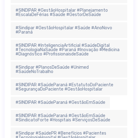
#SINDIPAR #GestãoHospitalar #Planejamento
#EscalaDeFérias #Saúde #GestorDeSaúde
#Sindipar #GestãoHospitalar #Saúde #AnoNovo
#Paraná
#SINDIPAR #InteligenciaArtificial #SaúdeDigital
#TecnologiaNaSaúde #Paraná #Inovação #Medicina
#Diagnóstico #ProfissionaisdeSaúde
#Sindipar #PlanosDeSaúde #Unimed
#SaúdeNoTrabalho
#SINDIPAR #SaúdeParaná #EstatutoDoPaciente
#SegurançaDoPaciente #GestãoHospitalar
#SINDIPAR #SaúdeParaná #GestãoEmSaúde
#SINDIPAR #SaúdeParaná #GestãoEmSaúde
#SindicatoForte #Hospitais #ServiçosDeSaúde
#Sindipar #SaúdePR #Benefícios #Pacientes
#TecnologiaHospital #GestãoHospitalar