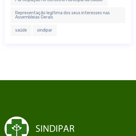
Representação legítima dos seus interesses nas
Assembleias Gerais
saúde
sindipar