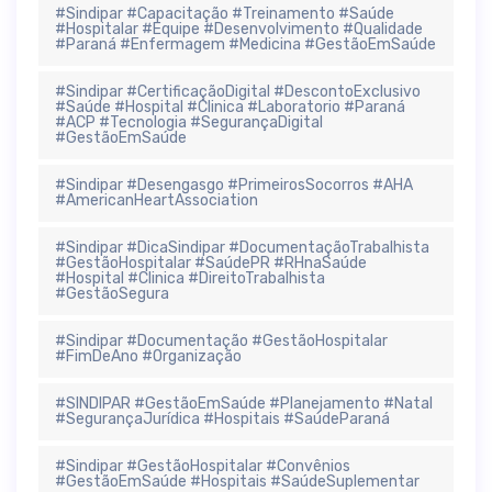
#Sindipar #Capacitação #Treinamento #Saúde
#Hospitalar #Equipe #Desenvolvimento #Qualidade
#Paraná #Enfermagem #Medicina #GestãoEmSaúde
#Sindipar #CertificaçãoDigital #DescontoExclusivo
#Saúde #Hospital #Clinica #Laboratorio #Paraná
#ACP #Tecnologia #SegurançaDigital
#GestãoEmSaúde
#Sindipar #Desengasgo #PrimeirosSocorros #AHA
#AmericanHeartAssociation
#Sindipar #DicaSindipar #DocumentaçãoTrabalhista
#GestãoHospitalar #SaúdePR #RHnaSaúde
#Hospital #Clinica #DireitoTrabalhista
#GestãoSegura
#Sindipar #Documentação #GestãoHospitalar
#FimDeAno #Organização
#SINDIPAR #GestãoEmSaúde #Planejamento #Natal
#SegurançaJurídica #Hospitais #SaúdeParaná
#Sindipar #GestãoHospitalar #Convênios
#GestãoEmSaúde #Hospitais #SaúdeSuplementar