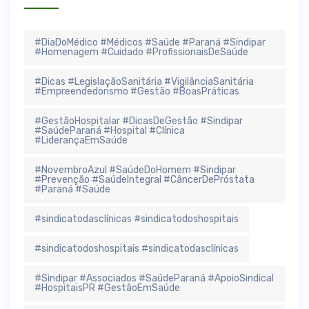
#DiaDoMédico #Médicos #Saúde #Paraná #Sindipar
#Homenagem #Cuidado #ProfissionaisDeSaúde
#Dicas #LegislaçãoSanitária #VigilânciaSanitária
#Empreendedorismo #Gestão #BoasPráticas
#GestãoHospitalar #DicasDeGestão #Sindipar
#SaúdeParaná #Hospital #Clínica
#LiderançaEmSaúde
#NovembroAzul #SaúdeDoHomem #Sindipar
#Prevenção #SaúdeIntegral #CâncerDePróstata
#Paraná #Saúde
#sindicatodasclínicas #sindicatodoshospitais
#sindicatodoshospitais #sindicatodasclínicas
#Sindipar #Associados #SaúdeParaná #ApoioSindical
#HospitaisPR #GestãoEmSaúde