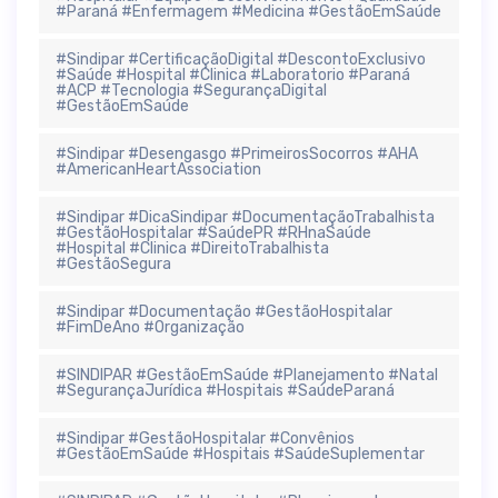
#Paraná #Enfermagem #Medicina #GestãoEmSaúde
#Sindipar #CertificaçãoDigital #DescontoExclusivo
#Saúde #Hospital #Clinica #Laboratorio #Paraná
#ACP #Tecnologia #SegurançaDigital
#GestãoEmSaúde
#Sindipar #Desengasgo #PrimeirosSocorros #AHA
#AmericanHeartAssociation
#Sindipar #DicaSindipar #DocumentaçãoTrabalhista
#GestãoHospitalar #SaúdePR #RHnaSaúde
#Hospital #Clinica #DireitoTrabalhista
#GestãoSegura
#Sindipar #Documentação #GestãoHospitalar
#FimDeAno #Organização
#SINDIPAR #GestãoEmSaúde #Planejamento #Natal
#SegurançaJurídica #Hospitais #SaúdeParaná
#Sindipar #GestãoHospitalar #Convênios
#GestãoEmSaúde #Hospitais #SaúdeSuplementar