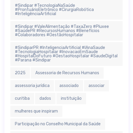
#Sindipar #TecnologiaNaSaúde
#ProntuárioEletrônico #CirurgiaRobótica
#InteligênciaArtificial
#Sindipar #ValeAlimentação #TaxaZero #Pluxee
#SaúdePR #RecursosHumanos #Benefícios
#Colaboradores #GestãoHospitalar
#SindiparPR #InteligenciaArtificial #IAnaSaude
#TecnologiaHospitalar #InovacaoEmSaude
#HospitalDoFuturo #GestaoHospitalar #SaudeDigital
#Parana #Sindipar
2025
Assessoria de Recursos Humanos
assessoria jurídica
associado
associar
curitiba
dados
instituição
mulheres que inspiram
Participação no Conselho Municipal da Saúde