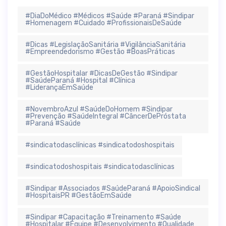
#DiaDoMédico #Médicos #Saúde #Paraná #Sindipar
#Homenagem #Cuidado #ProfissionaisDeSaúde
#Dicas #LegislaçãoSanitária #VigilânciaSanitária
#Empreendedorismo #Gestão #BoasPráticas
#GestãoHospitalar #DicasDeGestão #Sindipar
#SaúdeParaná #Hospital #Clínica
#LiderançaEmSaúde
#NovembroAzul #SaúdeDoHomem #Sindipar
#Prevenção #SaúdeIntegral #CâncerDePróstata
#Paraná #Saúde
#sindicatodasclínicas #sindicatodoshospitais
#sindicatodoshospitais #sindicatodasclínicas
#Sindipar #Associados #SaúdeParaná #ApoioSindical
#HospitaisPR #GestãoEmSaúde
#Sindipar #Capacitação #Treinamento #Saúde
#Hospitalar #Equipe #Desenvolvimento #Qualidade