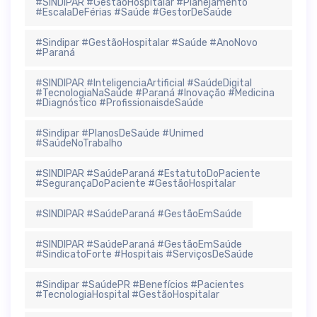
#SINDIPAR #GestãoHospitalar #Planejamento
#EscalaDeFérias #Saúde #GestorDeSaúde
#Sindipar #GestãoHospitalar #Saúde #AnoNovo
#Paraná
#SINDIPAR #InteligenciaArtificial #SaúdeDigital
#TecnologiaNaSaúde #Paraná #Inovação #Medicina
#Diagnóstico #ProfissionaisdeSaúde
#Sindipar #PlanosDeSaúde #Unimed
#SaúdeNoTrabalho
#SINDIPAR #SaúdeParaná #EstatutoDoPaciente
#SegurançaDoPaciente #GestãoHospitalar
#SINDIPAR #SaúdeParaná #GestãoEmSaúde
#SINDIPAR #SaúdeParaná #GestãoEmSaúde
#SindicatoForte #Hospitais #ServiçosDeSaúde
#Sindipar #SaúdePR #Benefícios #Pacientes
#TecnologiaHospital #GestãoHospitalar