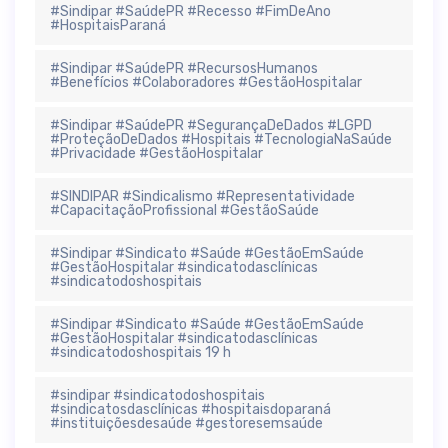
#Sindipar #SaúdePR #Recesso #FimDeAno
#HospitaisParaná
#Sindipar #SaúdePR #RecursosHumanos
#Benefícios #Colaboradores #GestãoHospitalar
#Sindipar #SaúdePR #SegurançaDeDados #LGPD
#ProteçãoDeDados #Hospitais #TecnologiaNaSaúde
#Privacidade #GestãoHospitalar
#SINDIPAR #Sindicalismo #Representatividade
#CapacitaçãoProfissional #GestãoSaúde
#Sindipar #Sindicato #Saúde #GestãoEmSaúde
#GestãoHospitalar #sindicatodasclínicas
#sindicatodoshospitais
#Sindipar #Sindicato #Saúde #GestãoEmSaúde
#GestãoHospitalar #sindicatodasclínicas
#sindicatodoshospitais 19 h
#sindipar #sindicatodoshospitais
#sindicatosdasclínicas #hospitaisdoparaná
#instituiçõesdesaúde #gestoresemsaúde