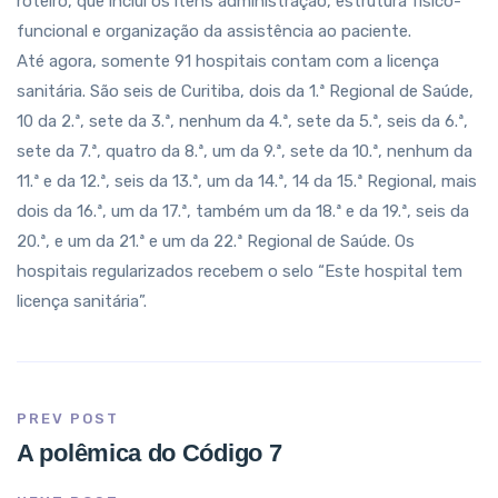
roteiro, que inclui os itens administração, estrutura físico-
funcional e organização da assistência ao paciente.
Até agora, somente 91 hospitais contam com a licença
sanitária. São seis de Curitiba, dois da 1.ª Regional de Saúde,
10 da 2.ª, sete da 3.ª, nenhum da 4.ª, sete da 5.ª, seis da 6.ª,
sete da 7.ª, quatro da 8.ª, um da 9.ª, sete da 10.ª, nenhum da
11.ª e da 12.ª, seis da 13.ª, um da 14.ª, 14 da 15.ª Regional, mais
dois da 16.ª, um da 17.ª, também um da 18.ª e da 19.ª, seis da
20.ª, e um da 21.ª e um da 22.ª Regional de Saúde. Os
hospitais regularizados recebem o selo “Este hospital tem
licença sanitária”.
PREV POST
A polêmica do Código 7