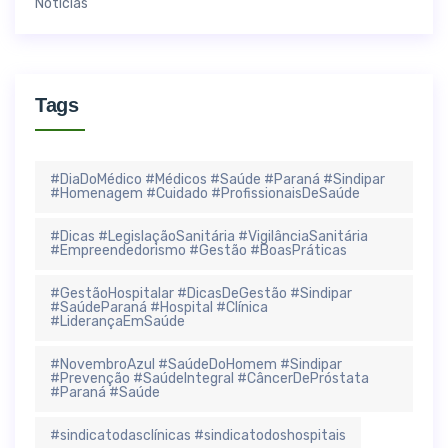
Notícias
Tags
#DiaDoMédico #Médicos #Saúde #Paraná #Sindipar
#Homenagem #Cuidado #ProfissionaisDeSaúde
#Dicas #LegislaçãoSanitária #VigilânciaSanitária
#Empreendedorismo #Gestão #BoasPráticas
#GestãoHospitalar #DicasDeGestão #Sindipar
#SaúdeParaná #Hospital #Clínica
#LiderançaEmSaúde
#NovembroAzul #SaúdeDoHomem #Sindipar
#Prevenção #SaúdeIntegral #CâncerDePróstata
#Paraná #Saúde
#sindicatodasclínicas #sindicatodoshospitais