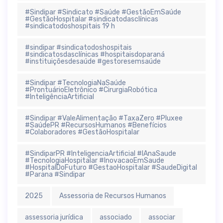
#Sindipar #Sindicato #Saúde #GestãoEmSaúde
#GestãoHospitalar #sindicatodasclínicas
#sindicatodoshospitais 19 h
#sindipar #sindicatodoshospitais
#sindicatosdasclínicas #hospitaisdoparaná
#instituiçõesdesaúde #gestoresemsaúde
#Sindipar #TecnologiaNaSaúde
#ProntuárioEletrônico #CirurgiaRobótica
#InteligênciaArtificial
#Sindipar #ValeAlimentação #TaxaZero #Pluxee
#SaúdePR #RecursosHumanos #Benefícios
#Colaboradores #GestãoHospitalar
#SindiparPR #InteligenciaArtificial #IAnaSaude
#TecnologiaHospitalar #InovacaoEmSaude
#HospitalDoFuturo #GestaoHospitalar #SaudeDigital
#Parana #Sindipar
2025
Assessoria de Recursos Humanos
assessoria jurídica
associado
associar