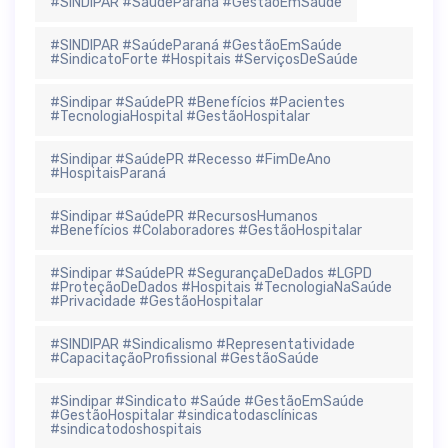
#SINDIPAR #SaúdeParaná #GestãoEmSaúde
#SINDIPAR #SaúdeParaná #GestãoEmSaúde
#SindicatoForte #Hospitais #ServiçosDeSaúde
#Sindipar #SaúdePR #Benefícios #Pacientes
#TecnologiaHospital #GestãoHospitalar
#Sindipar #SaúdePR #Recesso #FimDeAno
#HospitaisParaná
#Sindipar #SaúdePR #RecursosHumanos
#Benefícios #Colaboradores #GestãoHospitalar
#Sindipar #SaúdePR #SegurançaDeDados #LGPD
#ProteçãoDeDados #Hospitais #TecnologiaNaSaúde
#Privacidade #GestãoHospitalar
#SINDIPAR #Sindicalismo #Representatividade
#CapacitaçãoProfissional #GestãoSaúde
#Sindipar #Sindicato #Saúde #GestãoEmSaúde
#GestãoHospitalar #sindicatodasclínicas
#sindicatodoshospitais