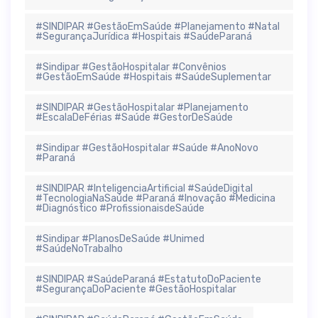
#SINDIPAR #GestãoEmSaúde #Planejamento #Natal
#SegurançaJurídica #Hospitais #SaúdeParaná
#Sindipar #GestãoHospitalar #Convênios
#GestãoEmSaúde #Hospitais #SaúdeSuplementar
#SINDIPAR #GestãoHospitalar #Planejamento
#EscalaDeFérias #Saúde #GestorDeSaúde
#Sindipar #GestãoHospitalar #Saúde #AnoNovo
#Paraná
#SINDIPAR #InteligenciaArtificial #SaúdeDigital
#TecnologiaNaSaúde #Paraná #Inovação #Medicina
#Diagnóstico #ProfissionaisdeSaúde
#Sindipar #PlanosDeSaúde #Unimed
#SaúdeNoTrabalho
#SINDIPAR #SaúdeParaná #EstatutoDoPaciente
#SegurançaDoPaciente #GestãoHospitalar