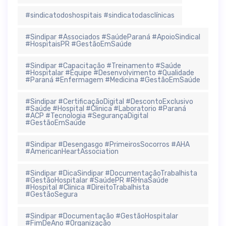
#sindicatodoshospitais #sindicatodasclínicas
#Sindipar #Associados #SaúdeParaná #ApoioSindical
#HospitaisPR #GestãoEmSaúde
#Sindipar #Capacitação #Treinamento #Saúde
#Hospitalar #Equipe #Desenvolvimento #Qualidade
#Paraná #Enfermagem #Medicina #GestãoEmSaúde
#Sindipar #CertificaçãoDigital #DescontoExclusivo
#Saúde #Hospital #Clinica #Laboratorio #Paraná
#ACP #Tecnologia #SegurançaDigital
#GestãoEmSaúde
#Sindipar #Desengasgo #PrimeirosSocorros #AHA
#AmericanHeartAssociation
#Sindipar #DicaSindipar #DocumentaçãoTrabalhista
#GestãoHospitalar #SaúdePR #RHnaSaúde
#Hospital #Clinica #DireitoTrabalhista
#GestãoSegura
#Sindipar #Documentação #GestãoHospitalar
#FimDeAno #Organização