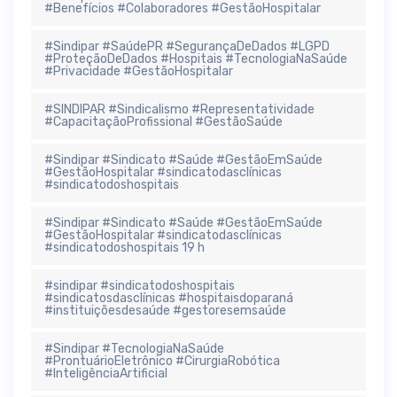
#Benefícios #Colaboradores #GestãoHospitalar
#Sindipar #SaúdePR #SegurançaDeDados #LGPD
#ProteçãoDeDados #Hospitais #TecnologiaNaSaúde
#Privacidade #GestãoHospitalar
#SINDIPAR #Sindicalismo #Representatividade
#CapacitaçãoProfissional #GestãoSaúde
#Sindipar #Sindicato #Saúde #GestãoEmSaúde
#GestãoHospitalar #sindicatodasclínicas
#sindicatodoshospitais
#Sindipar #Sindicato #Saúde #GestãoEmSaúde
#GestãoHospitalar #sindicatodasclínicas
#sindicatodoshospitais 19 h
#sindipar #sindicatodoshospitais
#sindicatosdasclínicas #hospitaisdoparaná
#instituiçõesdesaúde #gestoresemsaúde
#Sindipar #TecnologiaNaSaúde
#ProntuárioEletrônico #CirurgiaRobótica
#InteligênciaArtificial