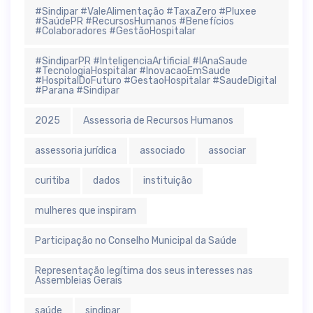
#Sindipar #ValeAlimentação #TaxaZero #Pluxee
#SaúdePR #RecursosHumanos #Benefícios
#Colaboradores #GestãoHospitalar
#SindiparPR #InteligenciaArtificial #IAnaSaude
#TecnologiaHospitalar #InovacaoEmSaude
#HospitalDoFuturo #GestaoHospitalar #SaudeDigital
#Parana #Sindipar
2025
Assessoria de Recursos Humanos
assessoria jurídica
associado
associar
curitiba
dados
instituição
mulheres que inspiram
Participação no Conselho Municipal da Saúde
Representação legítima dos seus interesses nas
Assembleias Gerais
saúde
sindipar