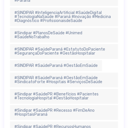
#Paraná
#SINDIPAR #InteligenciaArtificial #SaúdeDigital
#TecnologiaNaSaúde #Paraná #Inovação #Medicina
#Diagnóstico #ProfissionaisdeSaúde
#Sindipar #PlanosDeSaúde #Unimed
#SaúdeNoTrabalho
#SINDIPAR #SaúdeParaná #EstatutoDoPaciente
#SegurançaDoPaciente #GestãoHospitalar
#SINDIPAR #SaúdeParaná #GestãoEmSaúde
#SINDIPAR #SaúdeParaná #GestãoEmSaúde
#SindicatoForte #Hospitais #ServiçosDeSaúde
#Sindipar #SaúdePR #Benefícios #Pacientes
#TecnologiaHospital #GestãoHospitalar
#Sindipar #SaúdePR #Recesso #FimDeAno
#HospitaisParaná
#Sindipar #SaúdePR #RecursosHumanos