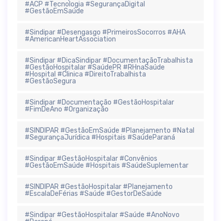
#ACP #Tecnologia #SegurançaDigital
#GestãoEmSaúde
#Sindipar #Desengasgo #PrimeirosSocorros #AHA
#AmericanHeartAssociation
#Sindipar #DicaSindipar #DocumentaçãoTrabalhista
#GestãoHospitalar #SaúdePR #RHnaSaúde
#Hospital #Clinica #DireitoTrabalhista
#GestãoSegura
#Sindipar #Documentação #GestãoHospitalar
#FimDeAno #Organização
#SINDIPAR #GestãoEmSaúde #Planejamento #Natal
#SegurançaJurídica #Hospitais #SaúdeParaná
#Sindipar #GestãoHospitalar #Convênios
#GestãoEmSaúde #Hospitais #SaúdeSuplementar
#SINDIPAR #GestãoHospitalar #Planejamento
#EscalaDeFérias #Saúde #GestorDeSaúde
#Sindipar #GestãoHospitalar #Saúde #AnoNovo