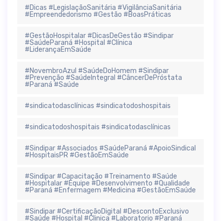
#Dicas #LegislaçãoSanitária #VigilânciaSanitária
#Empreendedorismo #Gestão #BoasPráticas
#GestãoHospitalar #DicasDeGestão #Sindipar
#SaúdeParaná #Hospital #Clínica
#LiderançaEmSaúde
#NovembroAzul #SaúdeDoHomem #Sindipar
#Prevenção #SaúdeIntegral #CâncerDePróstata
#Paraná #Saúde
#sindicatodasclínicas #sindicatodoshospitais
#sindicatodoshospitais #sindicatodasclínicas
#Sindipar #Associados #SaúdeParaná #ApoioSindical
#HospitaisPR #GestãoEmSaúde
#Sindipar #Capacitação #Treinamento #Saúde
#Hospitalar #Equipe #Desenvolvimento #Qualidade
#Paraná #Enfermagem #Medicina #GestãoEmSaúde
#Sindipar #CertificaçãoDigital #DescontoExclusivo
#Saúde #Hospital #Clinica #Laboratorio #Paraná