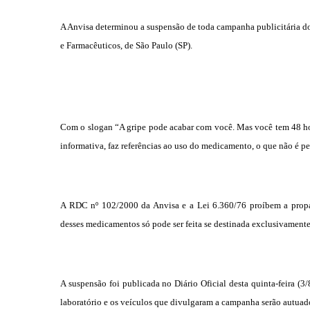
A Anvisa determinou a suspensão de toda campanha publicitária d
e Farmacêuticos
, de São Paulo (SP).
Com o slogan “A gripe pode acabar com você. Mas você tem 48 ho
informativa, faz referências ao uso do medicamento, o que não é pe
A
RDC nº 102/2000
da Anvisa e a
Lei 6.360/76
proíbem a propa
desses medicamentos só pode ser feita se destinada exclusivamente 
A suspensão foi publicada no Diário Oficial desta quinta-feira (3/
laboratório e os veículos que divulgaram a campanha serão autuad