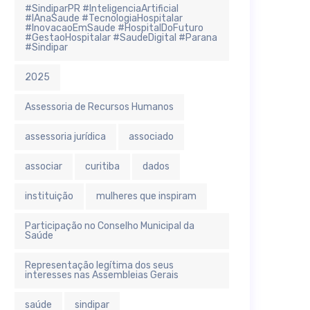
#SindiparPR #InteligenciaArtificial
#IAnaSaude #TecnologiaHospitalar
#InovacaoEmSaude #HospitalDoFuturo
#GestaoHospitalar #SaudeDigital #Parana
#Sindipar
2025
Assessoria de Recursos Humanos
assessoria jurídica
associado
associar
curitiba
dados
instituição
mulheres que inspiram
Participação no Conselho Municipal da
Saúde
Representação legítima dos seus
interesses nas Assembleias Gerais
saúde
sindipar