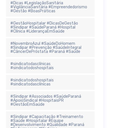
#Dicas #LegislaçãoSanitária
#VigilânciaSanitária #Empreendedorismo
#Gestão #BoasPráticas
#GestãoHospitalar #DicasDeGestão
#Sindipar #SaúdeParaná #Hospital
#Clínica #LiderançaEmSaúde
#NovembroAzul #SaúdeDoHomem
#Sindipar #Prevenção #SaúdeIntegral
#CâncerDePróstata #Paraná #Saúde
#sindicatodasclínicas
#sindicatodoshospitais
#sindicatodoshospitais
#sindicatodasclínicas
#Sindipar #Associados #SaúdeParaná
#ApoioSindical #HospitaisPR
#GestãoEmSaúde
#Sindipar #Capacitação #Treinamento
#Saúde #Hospitalar #Equipe
#Desenvolvimento #Qualidade #Paraná