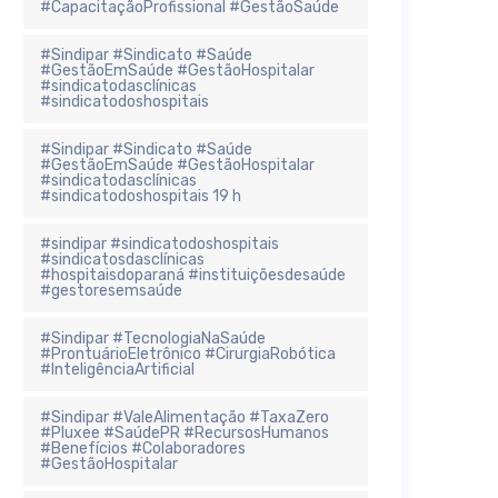
#CapacitaçãoProfissional #GestãoSaúde
#Sindipar #Sindicato #Saúde
#GestãoEmSaúde #GestãoHospitalar
#sindicatodasclínicas
#sindicatodoshospitais
#Sindipar #Sindicato #Saúde
#GestãoEmSaúde #GestãoHospitalar
#sindicatodasclínicas
#sindicatodoshospitais 19 h
#sindipar #sindicatodoshospitais
#sindicatosdasclínicas
#hospitaisdoparaná #instituiçõesdesaúde
#gestoresemsaúde
#Sindipar #TecnologiaNaSaúde
#ProntuárioEletrônico #CirurgiaRobótica
#InteligênciaArtificial
#Sindipar #ValeAlimentação #TaxaZero
#Pluxee #SaúdePR #RecursosHumanos
#Benefícios #Colaboradores
#GestãoHospitalar