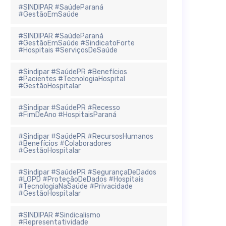
#SINDIPAR #SaúdeParaná
#GestãoEmSaúde
#SINDIPAR #SaúdeParaná
#GestãoEmSaúde #SindicatoForte
#Hospitais #ServiçosDeSaúde
#Sindipar #SaúdePR #Benefícios
#Pacientes #TecnologiaHospital
#GestãoHospitalar
#Sindipar #SaúdePR #Recesso
#FimDeAno #HospitaisParaná
#Sindipar #SaúdePR #RecursosHumanos
#Benefícios #Colaboradores
#GestãoHospitalar
#Sindipar #SaúdePR #SegurançaDeDados
#LGPD #ProteçãoDeDados #Hospitais
#TecnologiaNaSaúde #Privacidade
#GestãoHospitalar
#SINDIPAR #Sindicalismo
#Representatividade