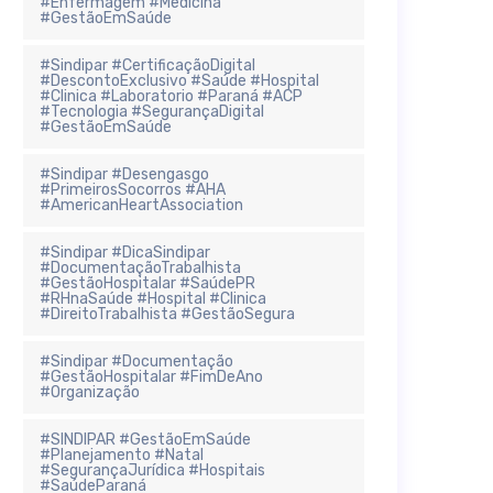
#Enfermagem #Medicina
#GestãoEmSaúde
#Sindipar #CertificaçãoDigital
#DescontoExclusivo #Saúde #Hospital
#Clinica #Laboratorio #Paraná #ACP
#Tecnologia #SegurançaDigital
#GestãoEmSaúde
#Sindipar #Desengasgo
#PrimeirosSocorros #AHA
#AmericanHeartAssociation
#Sindipar #DicaSindipar
#DocumentaçãoTrabalhista
#GestãoHospitalar #SaúdePR
#RHnaSaúde #Hospital #Clinica
#DireitoTrabalhista #GestãoSegura
#Sindipar #Documentação
#GestãoHospitalar #FimDeAno
#Organização
#SINDIPAR #GestãoEmSaúde
#Planejamento #Natal
#SegurançaJurídica #Hospitais
#SaúdeParaná