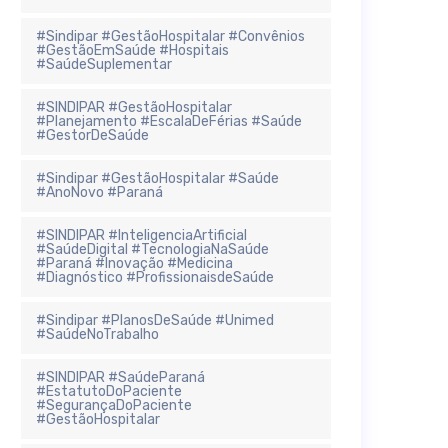
#Sindipar #GestãoHospitalar #Convênios
#GestãoEmSaúde #Hospitais
#SaúdeSuplementar
#SINDIPAR #GestãoHospitalar
#Planejamento #EscalaDeFérias #Saúde
#GestorDeSaúde
#Sindipar #GestãoHospitalar #Saúde
#AnoNovo #Paraná
#SINDIPAR #InteligenciaArtificial
#SaúdeDigital #TecnologiaNaSaúde
#Paraná #Inovação #Medicina
#Diagnóstico #ProfissionaisdeSaúde
#Sindipar #PlanosDeSaúde #Unimed
#SaúdeNoTrabalho
#SINDIPAR #SaúdeParaná
#EstatutoDoPaciente
#SegurançaDoPaciente
#GestãoHospitalar