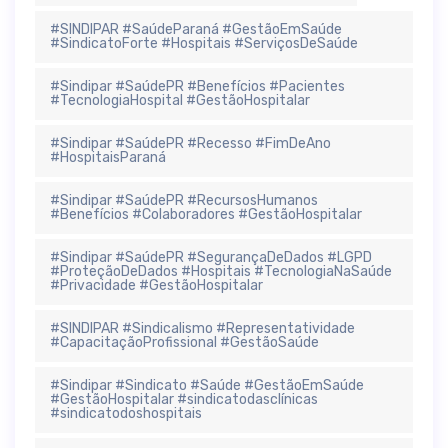
#SINDIPAR #SaúdeParaná #GestãoEmSaúde
#SindicatoForte #Hospitais #ServiçosDeSaúde
#Sindipar #SaúdePR #Benefícios #Pacientes
#TecnologiaHospital #GestãoHospitalar
#Sindipar #SaúdePR #Recesso #FimDeAno
#HospitaisParaná
#Sindipar #SaúdePR #RecursosHumanos
#Benefícios #Colaboradores #GestãoHospitalar
#Sindipar #SaúdePR #SegurançaDeDados #LGPD
#ProteçãoDeDados #Hospitais #TecnologiaNaSaúde
#Privacidade #GestãoHospitalar
#SINDIPAR #Sindicalismo #Representatividade
#CapacitaçãoProfissional #GestãoSaúde
#Sindipar #Sindicato #Saúde #GestãoEmSaúde
#GestãoHospitalar #sindicatodasclínicas
#sindicatodoshospitais