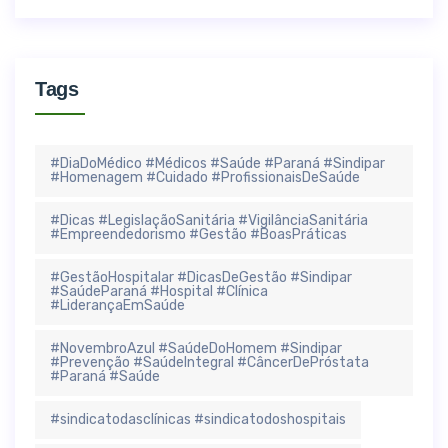
Tags
#DiaDoMédico #Médicos #Saúde #Paraná #Sindipar
#Homenagem #Cuidado #ProfissionaisDeSaúde
#Dicas #LegislaçãoSanitária #VigilânciaSanitária
#Empreendedorismo #Gestão #BoasPráticas
#GestãoHospitalar #DicasDeGestão #Sindipar
#SaúdeParaná #Hospital #Clínica
#LiderançaEmSaúde
#NovembroAzul #SaúdeDoHomem #Sindipar
#Prevenção #SaúdeIntegral #CâncerDePróstata
#Paraná #Saúde
#sindicatodasclínicas #sindicatodoshospitais