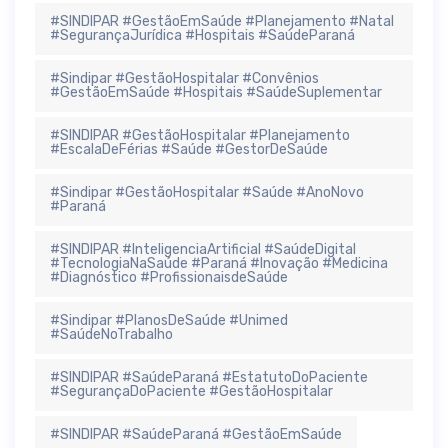
#SINDIPAR #GestãoEmSaúde #Planejamento #Natal
#SegurançaJurídica #Hospitais #SaúdeParaná
#Sindipar #GestãoHospitalar #Convênios
#GestãoEmSaúde #Hospitais #SaúdeSuplementar
#SINDIPAR #GestãoHospitalar #Planejamento
#EscalaDeFérias #Saúde #GestorDeSaúde
#Sindipar #GestãoHospitalar #Saúde #AnoNovo
#Paraná
#SINDIPAR #InteligenciaArtificial #SaúdeDigital
#TecnologiaNaSaúde #Paraná #Inovação #Medicina
#Diagnóstico #ProfissionaisdeSaúde
#Sindipar #PlanosDeSaúde #Unimed
#SaúdeNoTrabalho
#SINDIPAR #SaúdeParaná #EstatutoDoPaciente
#SegurançaDoPaciente #GestãoHospitalar
#SINDIPAR #SaúdeParaná #GestãoEmSaúde