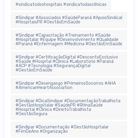
#sindicatodoshospitais #sindicatodasclínicas
#Sindipar #Associados #SaúdeParaná #ApoioSindical
#HospitaisPR #GestãoEmSaúde
#Sindipar #Capacitação #Treinamento #Saúde
#Hospitalar #Equipe #Desenvolvimento #Qualidade
#Paraná #Enfermagem #Medicina #GestãoEmSaúde
#Sindipar #CertificaçãoDigital #DescontoExclusivo
#Saúde #Hospital #Clinica #Laboratorio #Paraná
#ACP #Tecnologia #SegurançaDigital
#GestãoEmSaúde
#Sindipar #Desengasgo #PrimeirosSocorros #AHA
#AmericanHeartAssociation
#Sindipar #DicaSindipar #DocumentaçãoTrabalhista
#GestãoHospitalar #SaúdePR #RHnaSaúde
#Hospital #Clinica #DireitoTrabalhista
#GestãoSegura
#Sindipar #Documentação #GestãoHospitalar
#FimDeAno #Organização