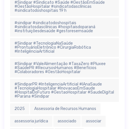
#Sindipar #Sindicato #Saúde #GestãoEmSaúde
#GestãoHospitalar #sindicatodasclínicas
#sindicatodoshospitais 19 h
#sindipar #sindicatodoshospitais
#sindicatosdasclínicas #hospitaisdoparaná
#instituiçõesdesaúde #gestoresemsaúde
#Sindipar #TecnologiaNaSaúde
#ProntuárioEletrônico #CirurgiaRobótica
#InteligênciaArtificial
#Sindipar #ValeAlimentação #TaxaZero #Pluxee
#SaúdePR #RecursosHumanos #Benefícios
#Colaboradores #GestãoHospitalar
#SindiparPR #InteligenciaArtificial #IAnaSaude
#TecnologiaHospitalar #InovacaoEmSaude
#HospitalDoFuturo #GestaoHospitalar #SaudeDigital
#Parana #Sindipar
2025
Assessoria de Recursos Humanos
assessoria jurídica
associado
associar