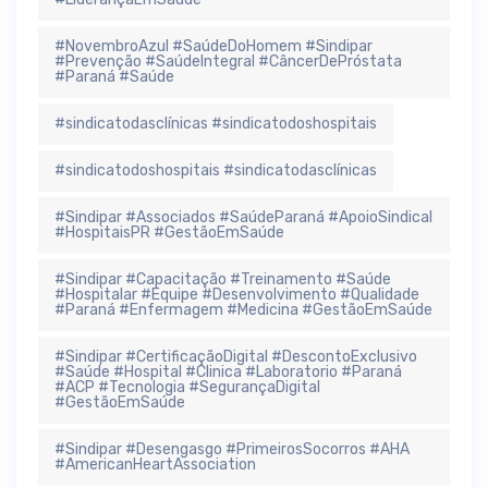
#NovembroAzul #SaúdeDoHomem #Sindipar
#Prevenção #SaúdeIntegral #CâncerDePróstata
#Paraná #Saúde
#sindicatodasclínicas #sindicatodoshospitais
#sindicatodoshospitais #sindicatodasclínicas
#Sindipar #Associados #SaúdeParaná #ApoioSindical
#HospitaisPR #GestãoEmSaúde
#Sindipar #Capacitação #Treinamento #Saúde
#Hospitalar #Equipe #Desenvolvimento #Qualidade
#Paraná #Enfermagem #Medicina #GestãoEmSaúde
#Sindipar #CertificaçãoDigital #DescontoExclusivo
#Saúde #Hospital #Clinica #Laboratorio #Paraná
#ACP #Tecnologia #SegurançaDigital
#GestãoEmSaúde
#Sindipar #Desengasgo #PrimeirosSocorros #AHA
#AmericanHeartAssociation