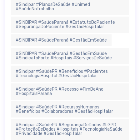
#Sindipar #PlanosDeSaúde #Unimed
#SaúdeNoTrabalho
#SINDIPAR #SaúdeParaná #EstatutoDoPaciente
#SegurançaDoPaciente #GestãoHospitalar
#SINDIPAR #SaúdeParaná #GestãoEmSaúde
#SINDIPAR #SaúdeParaná #GestãoEmSaúde
#SindicatoForte #Hospitais #ServiçosDeSaúde
#Sindipar #SaúdePR #Benefícios #Pacientes
#TecnologiaHospital #GestãoHospitalar
#Sindipar #SaúdePR #Recesso #FimDeAno
#HospitaisParaná
#Sindipar #SaúdePR #RecursosHumanos
#Benefícios #Colaboradores #GestãoHospitalar
#Sindipar #SaúdePR #SegurançaDeDados #LGPD
#ProteçãoDeDados #Hospitais #TecnologiaNaSaúde
#Privacidade #GestãoHospitalar