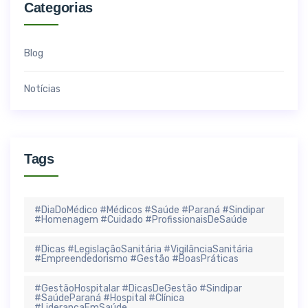
Categorias
Blog
Notícias
Tags
#DiaDoMédico #Médicos #Saúde #Paraná #Sindipar
#Homenagem #Cuidado #ProfissionaisDeSaúde
#Dicas #LegislaçãoSanitária #VigilânciaSanitária
#Empreendedorismo #Gestão #BoasPráticas
#GestãoHospitalar #DicasDeGestão #Sindipar
#SaúdeParaná #Hospital #Clínica
#LiderançaEmSaúde