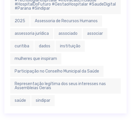
#TecnologiaHospitalar #InovacaoEmSaude
#HospitalDoFuturo #GestaoHospitalar #SaudeDigital
#Parana #Sindipar
2025
Assessoria de Recursos Humanos
assessoria jurídica
associado
associar
curitiba
dados
instituição
mulheres que inspiram
Participação no Conselho Municipal da Saúde
Representação legítima dos seus interesses nas
Assembleias Gerais
saúde
sindipar