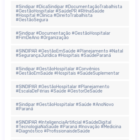
#Sindipar #DicaSindipar #DocumentaçãoTrabalhista
#GestãoHospitalar #SaúdePR #RHnaSaúde
#Hospital #Clinica #DireitoTrabalhista
#GestãoSegura
#Sindipar #Documentação #GestãoHospitalar
#FimDeAno #Organização
#SINDIPAR #GestãoEmSaúde #Planejamento #Natal
#SegurançaJurídica #Hospitais #SaúdeParaná
#Sindipar #GestãoHospitalar #Convênios
#GestãoEmSaúde #Hospitais #SaúdeSuplementar
#SINDIPAR #GestãoHospitalar #Planejamento
#EscalaDeFérias #Saúde #GestorDeSaúde
#Sindipar #GestãoHospitalar #Saúde #AnoNovo
#Paraná
#SINDIPAR #InteligenciaArtificial #SaúdeDigital
#TecnologiaNaSaúde #Paraná #Inovação #Medicina
#Diagnóstico #ProfissionaisdeSaúde