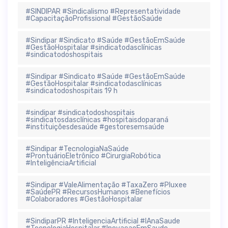
#SINDIPAR #Sindicalismo #Representatividade
#CapacitaçãoProfissional #GestãoSaúde
#Sindipar #Sindicato #Saúde #GestãoEmSaúde
#GestãoHospitalar #sindicatodasclínicas
#sindicatodoshospitais
#Sindipar #Sindicato #Saúde #GestãoEmSaúde
#GestãoHospitalar #sindicatodasclínicas
#sindicatodoshospitais 19 h
#sindipar #sindicatodoshospitais
#sindicatosdasclínicas #hospitaisdoparaná
#instituiçõesdesaúde #gestoresemsaúde
#Sindipar #TecnologiaNaSaúde
#ProntuárioEletrônico #CirurgiaRobótica
#InteligênciaArtificial
#Sindipar #ValeAlimentação #TaxaZero #Pluxee
#SaúdePR #RecursosHumanos #Benefícios
#Colaboradores #GestãoHospitalar
#SindiparPR #InteligenciaArtificial #IAnaSaude