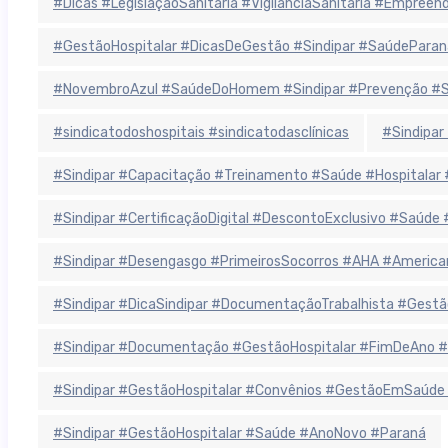
#Dicas #LegislaçãoSanitária #VigilânciaSanitária #Empree
#GestãoHospitalar #DicasDeGestão #Sindipar #SaúdeParan
#NovembroAzul #SaúdeDoHomem #Sindipar #Prevenção #Sa
#sindicatodoshospitais #sindicatodasclínicas
#Sindipar
#Sindipar #Capacitação #Treinamento #Saúde #Hospitala
#Sindipar #CertificaçãoDigital #DescontoExclusivo #Saúde
#Sindipar #Desengasgo #PrimeirosSocorros #AHA #America
#Sindipar #DicaSindipar #DocumentaçãoTrabalhista #Gestã
#Sindipar #Documentação #GestãoHospitalar #FimDeAno #
#Sindipar #GestãoHospitalar #Convênios #GestãoEmSaúde
#Sindipar #GestãoHospitalar #Saúde #AnoNovo #Paraná