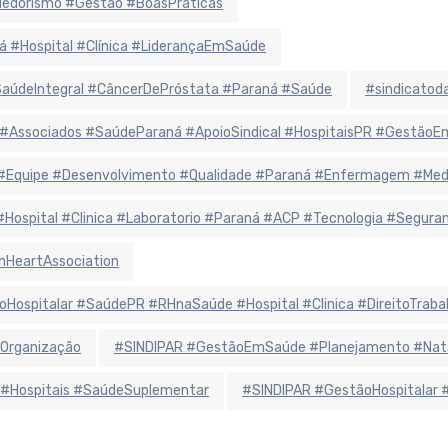
ndedorismo #Gestão #BoasPráticas
á #Hospital #Clínica #LiderançaEmSaúde
údeIntegral #CâncerDePróstata #Paraná #Saúde
#sindicatoda
 #Associados #SaúdeParaná #ApoioSindical #HospitaisPR #Gestão
r #Equipe #Desenvolvimento #Qualidade #Paraná #Enfermagem #Me
 #Hospital #Clinica #Laboratorio #Paraná #ACP #Tecnologia #Segur
nHeartAssociation
oHospitalar #SaúdePR #RHnaSaúde #Hospital #Clinica #DireitoTraba
Organização
#SINDIPAR #GestãoEmSaúde #Planejamento #Natal
 #Hospitais #SaúdeSuplementar
#SINDIPAR #GestãoHospitalar 