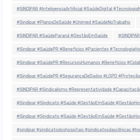
#SINDIPAR #InteligenciaArtificial #SaúdeDigital #Tecnolog
#Sindipar #PlanosDeSaúde #Unimed #SaúdeNoTrabalho
#SINDIPAR #SaúdeParaná #GestãoEmSaúde
#SINDIPAR
#Sindipar #SaúdePR #Benefícios #Pacientes #TecnologiaHo
#Sindipar #SaúdePR #RecursosHumanos #Benefícios #Colab
#Sindipar #SaúdePR #SegurançaDeDados #LGPD #ProteçãoD
#SINDIPAR #Sindicalismo #Representatividade #Capacitaçã
#Sindipar #Sindicato #Saúde #GestãoEmSaúde #GestãoHospit
#Sindipar #Sindicato #Saúde #GestãoEmSaúde #GestãoHospit
#sindipar #sindicatodoshospitais #sindicatosdasclínicas #