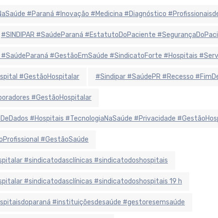
iaNaSaúde #Paraná #Inovação #Medicina #Diagnóstico #Profissionais
#SINDIPAR #SaúdeParaná #EstatutoDoPaciente #SegurançaDoPaci
 #SaúdeParaná #GestãoEmSaúde #SindicatoForte #Hospitais #Ser
spital #GestãoHospitalar
#Sindipar #SaúdePR #Recesso #FimDe
oradores #GestãoHospitalar
eDados #Hospitais #TecnologiaNaSaúde #Privacidade #GestãoHosp
oProfissional #GestãoSaúde
alar #sindicatodasclínicas #sindicatodoshospitais
alar #sindicatodasclínicas #sindicatodoshospitais 19 h
hospitaisdoparaná #instituiçõesdesaúde #gestoresemsaúde