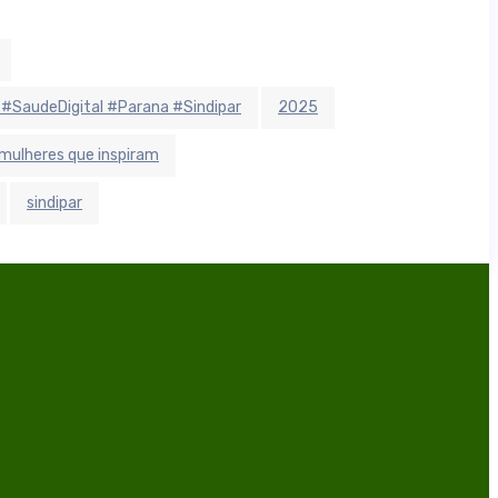
 #SaudeDigital #Parana #Sindipar
2025
mulheres que inspiram
sindipar