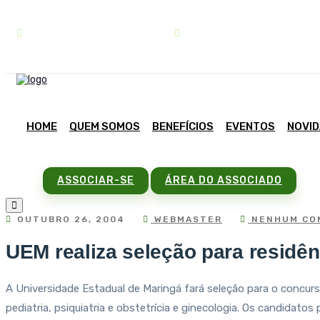
contato@sindipar.com.br
(41) 3254-1772
HOME
QUEM SOMOS
BENEFÍCIOS
EVENTOS
NOVI
ASSOCIAR-SE
ÁREA DO ASSOCIADO
OUTUBRO 26, 2004
WEBMASTER
NENHUM CO
UEM realiza seleção para residê
A Universidade Estadual de Maringá fará seleção para o concurso 
pediatria, psiquiatria e obstetrícia e ginecologia. Os candidat