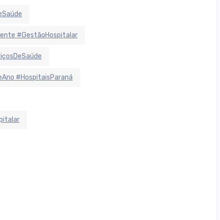
deSaúde
ente #GestãoHospitalar
viçosDeSaúde
Ano #HospitaisParaná
italar