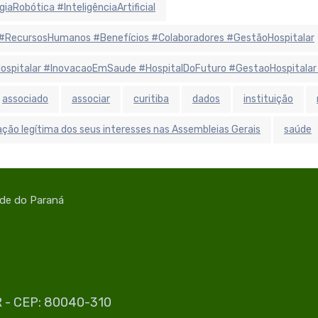
aRobótica #InteligênciaArtificial
#RecursosHumanos #Benefícios #Colaboradores #GestãoHospitalar
aHospitalar #InovacaoEmSaude #HospitalDoFuturo #GestaoHospitalar
associado
associar
curitiba
dados
instituição
ção legítima dos seus interesses nas Assembleias Gerais
saúde
úde do Paraná
PR - CEP: 80040-310