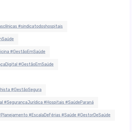
sclínicas #sindicatodoshospitais
EmSaúde
dicina #GestãoEmSaúde
ançaDigital #GestãoEmSaúde
lhista #GestãoSegura
 #SegurançaJurídica #Hospitais #SaúdeParaná
#Planejamento #EscalaDeFérias #Saúde #GestorDeSaúde