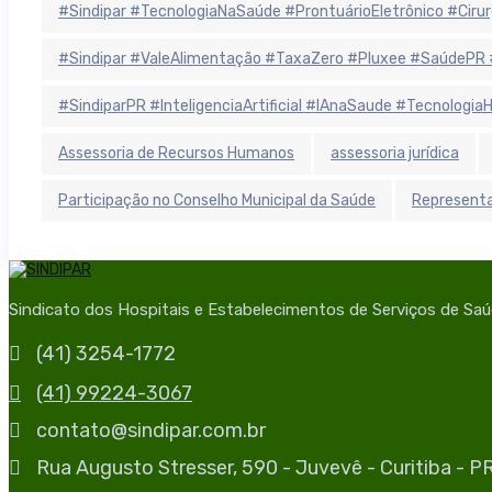
#Sindipar #TecnologiaNaSaúde #ProntuárioEletrônico #Cirurgi
#Sindipar #ValeAlimentação #TaxaZero #Pluxee #SaúdePR 
#SindiparPR #InteligenciaArtificial #IAnaSaude #Tecnologi
Assessoria de Recursos Humanos
assessoria jurídica
Participação no Conselho Municipal da Saúde
Representa
Sindicato dos Hospitais e Estabelecimentos de Serviços de Sa
(41) 3254-1772
(41) 99224-3067
contato@sindipar.com.br
Rua Augusto Stresser, 590 - Juvevê - Curitiba - 