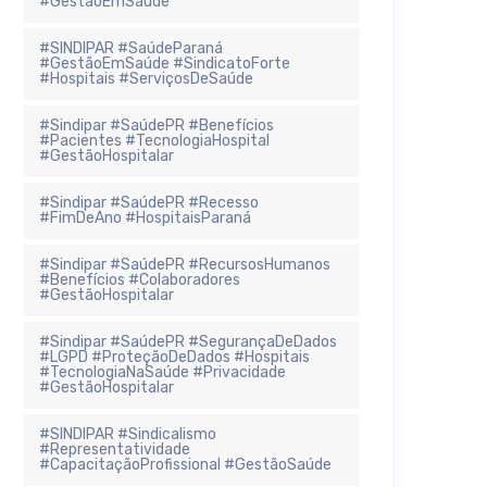
#GestãoEmSaúde
#SINDIPAR #SaúdeParaná
#GestãoEmSaúde #SindicatoForte
#Hospitais #ServiçosDeSaúde
#Sindipar #SaúdePR #Benefícios
#Pacientes #TecnologiaHospital
#GestãoHospitalar
#Sindipar #SaúdePR #Recesso
#FimDeAno #HospitaisParaná
#Sindipar #SaúdePR #RecursosHumanos
#Benefícios #Colaboradores
#GestãoHospitalar
#Sindipar #SaúdePR #SegurançaDeDados
#LGPD #ProteçãoDeDados #Hospitais
#TecnologiaNaSaúde #Privacidade
#GestãoHospitalar
#SINDIPAR #Sindicalismo
#Representatividade
#CapacitaçãoProfissional #GestãoSaúde