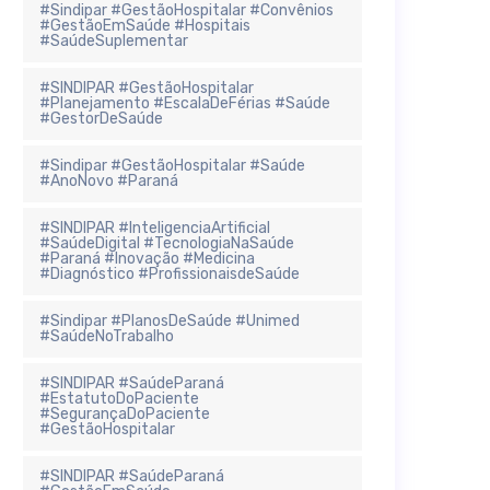
#Sindipar #GestãoHospitalar #Convênios
#GestãoEmSaúde #Hospitais
#SaúdeSuplementar
#SINDIPAR #GestãoHospitalar
#Planejamento #EscalaDeFérias #Saúde
#GestorDeSaúde
#Sindipar #GestãoHospitalar #Saúde
#AnoNovo #Paraná
#SINDIPAR #InteligenciaArtificial
#SaúdeDigital #TecnologiaNaSaúde
#Paraná #Inovação #Medicina
#Diagnóstico #ProfissionaisdeSaúde
#Sindipar #PlanosDeSaúde #Unimed
#SaúdeNoTrabalho
#SINDIPAR #SaúdeParaná
#EstatutoDoPaciente
#SegurançaDoPaciente
#GestãoHospitalar
#SINDIPAR #SaúdeParaná