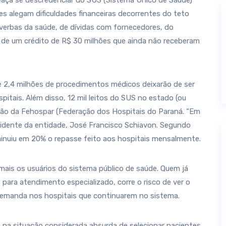
aça se descredenciar do SUS (Sistema Único de Sáude)
s alegam dificuldades financeiras decorrentes do teto
 verbas da saúde, de dívidas com fornecedores, do
de um crédito de R$ 30 milhões que ainda não receberam
e 2,4 milhões de procedimentos médicos deixarão de ser
spitais. Além disso, 12 mil leitos do SUS no estado (ou
ão da Fehospar (Federação dos Hospitais do Paraná. “Em
esidente da entidade, José Francisco Schiavon. Segundo
iminuiu em 20% o repasse feito aos hospitais mensalmente.
 mais os usuários do sistema público de saúde. Quem já
 e para atendimento especializado, corre o risco de ver o
emanda nos hospitais que continuarem no sistema.
o na situação considerada absurda de selecionar pacientes