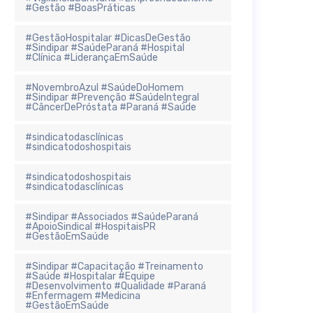
#Gestão #BoasPráticas
#GestãoHospitalar #DicasDeGestão
#Sindipar #SaúdeParaná #Hospital
#Clínica #LiderançaEmSaúde
#NovembroAzul #SaúdeDoHomem
#Sindipar #Prevenção #SaúdeIntegral
#CâncerDePróstata #Paraná #Saúde
#sindicatodasclínicas
#sindicatodoshospitais
#sindicatodoshospitais
#sindicatodasclínicas
#Sindipar #Associados #SaúdeParaná
#ApoioSindical #HospitaisPR
#GestãoEmSaúde
#Sindipar #Capacitação #Treinamento
#Saúde #Hospitalar #Equipe
#Desenvolvimento #Qualidade #Paraná
#Enfermagem #Medicina
#GestãoEmSaúde