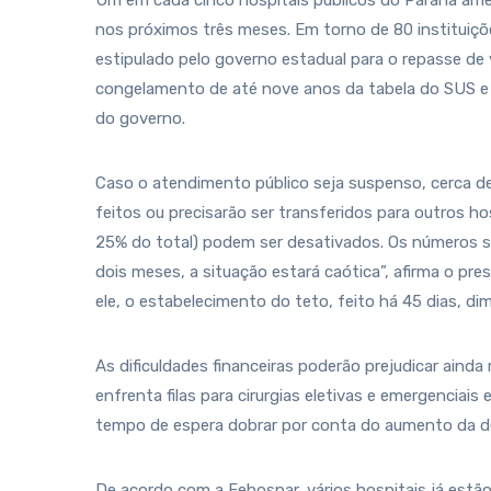
Um em cada cinco hospitais públicos do Paraná ame
nos próximos três meses. Em torno de 80 instituiçõe
estipulado pelo governo estadual para o repasse de
congelamento de até nove anos da tabela do SUS e 
do governo.
Caso o atendimento público seja suspenso, cerca d
feitos ou precisarão ser transferidos para outros ho
25% do total) podem ser desativados. Os números s
dois meses, a situação estará caótica”, afirma o pr
ele, o estabelecimento do teto, feito há 45 dias, d
As dificuldades financeiras poderão prejudicar ainda
enfrenta filas para cirurgias eletivas e emergenciais
tempo de espera dobrar por conta do aumento da d
De acordo com a Fehospar, vários hospitais já estã