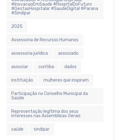
#InovacaoEmSaude #HospitalDoFuturo
#GestaoHospitalar #SaudeDigital #Parana
#Sindipar
2025
Assessoria de Recursos Humanos
assessoria jurídica
associado
associar
curitiba
dados
instituição
mulheres que inspiram
Participação no Conselho Municipal da
Saúde
Representação legítima dos seus
interesses nas Assembleias Gerais
saúde
sindipar