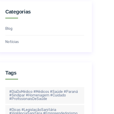
Categorias
Blog
Notícias
Tags
#DiaDoMédico #Médicos #Saúde #Paraná
#Sindipar #Homenagem #Cuidado
#ProfissionaisDeSaúde
#Dicas #LegislaçãoSanitária
#VigilânciaSanitária #Empreendedorismo