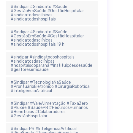
#Sindipar #Sindicato #Saúde
#GestãoEmSaúde #GestãoHospitalar
#sindicatodasclínicas
#sindicatodoshospitais
#Sindipar #Sindicato #Saúde
#GestãoEmSaúde #GestãoHospitalar
#sindicatodasclínicas
#sindicatodoshospitais 19 h
#sindipar #sindicatodoshospitais
#sindicatosdasclínicas
#hospitaisdoparaná #instituiçõesdesaúde
#gestoresemsaúde
#Sindipar #TecnologiaNaSaúde
#ProntuárioEletrônico #CirurgiaRobótica
#InteligênciaArtificial
#Sindipar #ValeAlimentação #TaxaZero
#Pluxee #SaúdePR #RecursosHumanos
#Benefícios #Colaboradores
#GestãoHospitalar
#SindiparPR #InteligenciaArtificial
#IAnaSaude #TecnologiaHospitalar