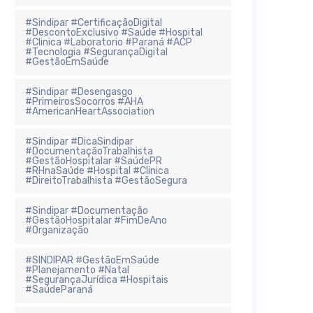
#Sindipar #CertificaçãoDigital
#DescontoExclusivo #Saúde #Hospital
#Clinica #Laboratorio #Paraná #ACP
#Tecnologia #SegurançaDigital
#GestãoEmSaúde
#Sindipar #Desengasgo
#PrimeirosSocorros #AHA
#AmericanHeartAssociation
#Sindipar #DicaSindipar
#DocumentaçãoTrabalhista
#GestãoHospitalar #SaúdePR
#RHnaSaúde #Hospital #Clinica
#DireitoTrabalhista #GestãoSegura
#Sindipar #Documentação
#GestãoHospitalar #FimDeAno
#Organização
#SINDIPAR #GestãoEmSaúde
#Planejamento #Natal
#SegurançaJurídica #Hospitais
#SaúdeParaná