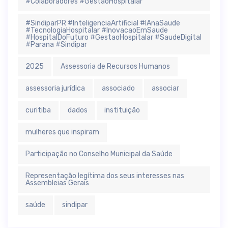
#Colaboradores #GestãoHospitalar
#SindiparPR #InteligenciaArtificial #IAnaSaude
#TecnologiaHospitalar #InovacaoEmSaude
#HospitalDoFuturo #GestaoHospitalar #SaudeDigital
#Parana #Sindipar
2025
Assessoria de Recursos Humanos
assessoria jurídica
associado
associar
curitiba
dados
instituição
mulheres que inspiram
Participação no Conselho Municipal da Saúde
Representação legítima dos seus interesses nas
Assembleias Gerais
saúde
sindipar