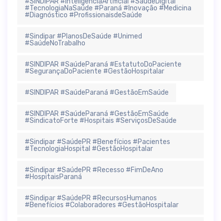
#SINDIPAR #InteligenciaArtificial #SaúdeDigital
#TecnologiaNaSaúde #Paraná #Inovação #Medicina
#Diagnóstico #ProfissionaisdeSaúde
#Sindipar #PlanosDeSaúde #Unimed
#SaúdeNoTrabalho
#SINDIPAR #SaúdeParaná #EstatutoDoPaciente
#SegurançaDoPaciente #GestãoHospitalar
#SINDIPAR #SaúdeParaná #GestãoEmSaúde
#SINDIPAR #SaúdeParaná #GestãoEmSaúde
#SindicatoForte #Hospitais #ServiçosDeSaúde
#Sindipar #SaúdePR #Benefícios #Pacientes
#TecnologiaHospital #GestãoHospitalar
#Sindipar #SaúdePR #Recesso #FimDeAno
#HospitaisParaná
#Sindipar #SaúdePR #RecursosHumanos
#Benefícios #Colaboradores #GestãoHospitalar