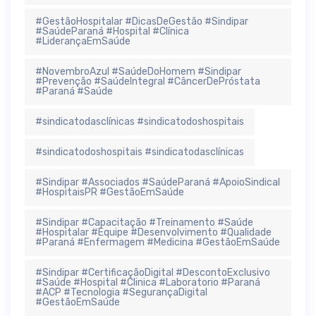
#GestãoHospitalar #DicasDeGestão #Sindipar
#SaúdeParaná #Hospital #Clínica
#LiderançaEmSaúde
#NovembroAzul #SaúdeDoHomem #Sindipar
#Prevenção #SaúdeIntegral #CâncerDePróstata
#Paraná #Saúde
#sindicatodasclínicas #sindicatodoshospitais
#sindicatodoshospitais #sindicatodasclínicas
#Sindipar #Associados #SaúdeParaná #ApoioSindical
#HospitaisPR #GestãoEmSaúde
#Sindipar #Capacitação #Treinamento #Saúde
#Hospitalar #Equipe #Desenvolvimento #Qualidade
#Paraná #Enfermagem #Medicina #GestãoEmSaúde
#Sindipar #CertificaçãoDigital #DescontoExclusivo
#Saúde #Hospital #Clinica #Laboratorio #Paraná
#ACP #Tecnologia #SegurançaDigital
#GestãoEmSaúde