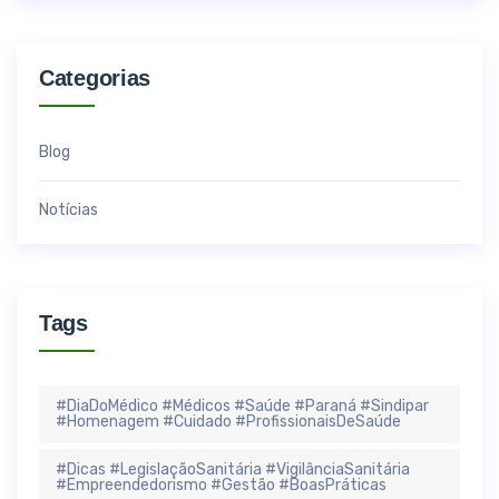
Categorias
Blog
Notícias
Tags
#DiaDoMédico #Médicos #Saúde #Paraná #Sindipar
#Homenagem #Cuidado #ProfissionaisDeSaúde
#Dicas #LegislaçãoSanitária #VigilânciaSanitária
#Empreendedorismo #Gestão #BoasPráticas