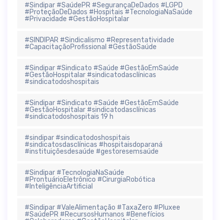
#Sindipar #SaúdePR #SegurançaDeDados #LGPD
#ProteçãoDeDados #Hospitais #TecnologiaNaSaúde
#Privacidade #GestãoHospitalar
#SINDIPAR #Sindicalismo #Representatividade
#CapacitaçãoProfissional #GestãoSaúde
#Sindipar #Sindicato #Saúde #GestãoEmSaúde
#GestãoHospitalar #sindicatodasclínicas
#sindicatodoshospitais
#Sindipar #Sindicato #Saúde #GestãoEmSaúde
#GestãoHospitalar #sindicatodasclínicas
#sindicatodoshospitais 19 h
#sindipar #sindicatodoshospitais
#sindicatosdasclínicas #hospitaisdoparaná
#instituiçõesdesaúde #gestoresemsaúde
#Sindipar #TecnologiaNaSaúde
#ProntuárioEletrônico #CirurgiaRobótica
#InteligênciaArtificial
#Sindipar #ValeAlimentação #TaxaZero #Pluxee
#SaúdePR #RecursosHumanos #Benefícios