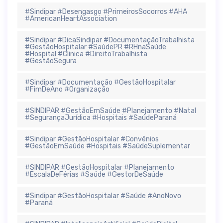
#Sindipar #Desengasgo #PrimeirosSocorros #AHA
#AmericanHeartAssociation
#Sindipar #DicaSindipar #DocumentaçãoTrabalhista
#GestãoHospitalar #SaúdePR #RHnaSaúde
#Hospital #Clinica #DireitoTrabalhista
#GestãoSegura
#Sindipar #Documentação #GestãoHospitalar
#FimDeAno #Organização
#SINDIPAR #GestãoEmSaúde #Planejamento #Natal
#SegurançaJurídica #Hospitais #SaúdeParaná
#Sindipar #GestãoHospitalar #Convênios
#GestãoEmSaúde #Hospitais #SaúdeSuplementar
#SINDIPAR #GestãoHospitalar #Planejamento
#EscalaDeFérias #Saúde #GestorDeSaúde
#Sindipar #GestãoHospitalar #Saúde #AnoNovo
#Paraná