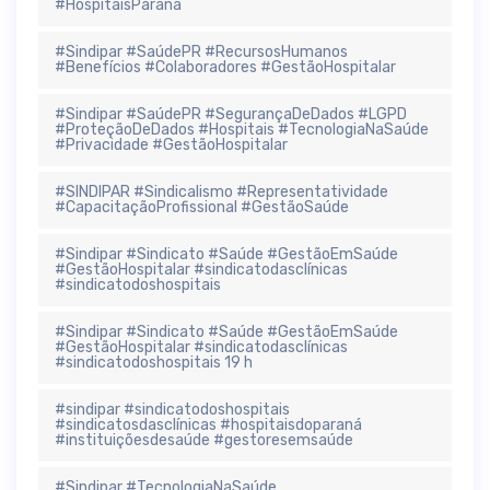
#HospitaisParaná
#Sindipar #SaúdePR #RecursosHumanos
#Benefícios #Colaboradores #GestãoHospitalar
#Sindipar #SaúdePR #SegurançaDeDados #LGPD
#ProteçãoDeDados #Hospitais #TecnologiaNaSaúde
#Privacidade #GestãoHospitalar
#SINDIPAR #Sindicalismo #Representatividade
#CapacitaçãoProfissional #GestãoSaúde
#Sindipar #Sindicato #Saúde #GestãoEmSaúde
#GestãoHospitalar #sindicatodasclínicas
#sindicatodoshospitais
#Sindipar #Sindicato #Saúde #GestãoEmSaúde
#GestãoHospitalar #sindicatodasclínicas
#sindicatodoshospitais 19 h
#sindipar #sindicatodoshospitais
#sindicatosdasclínicas #hospitaisdoparaná
#instituiçõesdesaúde #gestoresemsaúde
#Sindipar #TecnologiaNaSaúde