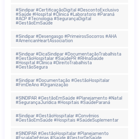
#Sindipar #CertificaçãoDigital #DescontoExclusivo
#Saúde #Hospital #Clinica #Laboratorio #Paraná
#ACP #Tecnologia #SegurançaDigital
#GestãoEmSaúde
#Sindipar #Desengasgo #PrimeirosSocorros #AHA
#AmericanHeartAssociation
#Sindipar #DicaSindipar #DocumentaçãoTrabalhista
#GestãoHospitalar #SaúdePR #RHnaSaúde
#Hospital #Clinica #DireitoTrabalhista
#GestãoSegura
#Sindipar #Documentação #GestãoHospitalar
#FimDeAno #Organização
#SINDIPAR #GestãoEmSaúde #Planejamento #Natal
#SegurançaJurídica #Hospitais #SaúdeParaná
#Sindipar #GestãoHospitalar #Convênios
#GestãoEmSaúde #Hospitais #SaúdeSuplementar
#SINDIPAR #GestãoHospitalar #Planejamento
#EscalaDeFérias #Saúde #GestorDeSaúde