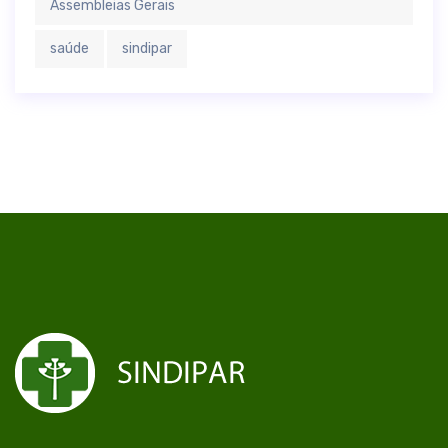
Assembleias Gerais
saúde
sindipar