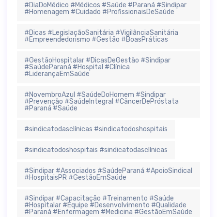
#DiaDoMédico #Médicos #Saúde #Paraná #Sindipar
#Homenagem #Cuidado #ProfissionaisDeSaúde
#Dicas #LegislaçãoSanitária #VigilânciaSanitária
#Empreendedorismo #Gestão #BoasPráticas
#GestãoHospitalar #DicasDeGestão #Sindipar
#SaúdeParaná #Hospital #Clínica
#LiderançaEmSaúde
#NovembroAzul #SaúdeDoHomem #Sindipar
#Prevenção #SaúdeIntegral #CâncerDePróstata
#Paraná #Saúde
#sindicatodasclínicas #sindicatodoshospitais
#sindicatodoshospitais #sindicatodasclínicas
#Sindipar #Associados #SaúdeParaná #ApoioSindical
#HospitaisPR #GestãoEmSaúde
#Sindipar #Capacitação #Treinamento #Saúde
#Hospitalar #Equipe #Desenvolvimento #Qualidade
#Paraná #Enfermagem #Medicina #GestãoEmSaúde