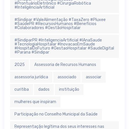
#ProntuárioEletrônico #CirurgiaRobótica
#InteligênciaArtificial
#Sindipar #ValeAlimentação #TaxaZero #Pluxee
#SaúdePR #RecursosHumanos #Benefícios
#Colaboradores #GestãoHospitalar
#SindiparPR #InteligenciaArtificial #IAnaSaude
#TecnologiaHospitalar #InovacaoEmSaude
#HospitalDoFuturo #GestaoHospitalar #SaudeDigital
#Parana #Sindipar
2025
Assessoria de Recursos Humanos
assessoria jurídica
associado
associar
curitiba
dados
instituição
mulheres que inspiram
Participação no Conselho Municipal da Saúde
Representação legítima dos seus interesses nas