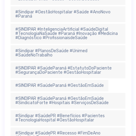
#Sindipar #GestãoHospitalar #Saúde #AnoNovo
#Paraná
#SINDIPAR #InteligenciaArtificial #SaúdeDigital
#TecnologiaNaSaúde #Paraná #Inovação #Medicina
#Diagnóstico #ProfissionaisdeSaúde
#Sindipar #PlanosDeSaúde #Unimed
#SaúdeNoTrabalho
#SINDIPAR #SaúdeParaná #EstatutoDoPaciente
#SegurançaDoPaciente #GestãoHospitalar
#SINDIPAR #SaúdeParaná #GestãoEmSaúde
#SINDIPAR #SaúdeParaná #GestãoEmSaúde
#SindicatoForte #Hospitais #ServiçosDeSaúde
#Sindipar #SaúdePR #Benefícios #Pacientes
#TecnologiaHospital #GestãoHospitalar
#Sindipar #SaúdePR #Recesso #FimDeAno