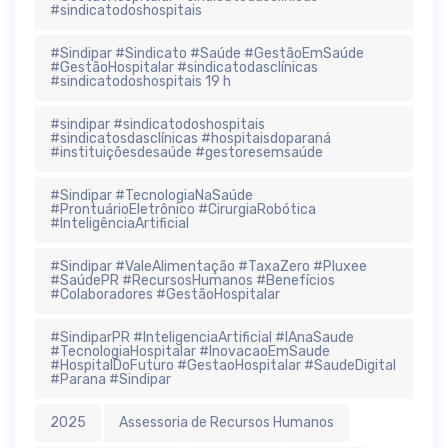
#sindicatodoshospitais
#Sindipar #Sindicato #Saúde #GestãoEmSaúde
#GestãoHospitalar #sindicatodasclínicas
#sindicatodoshospitais 19 h
#sindipar #sindicatodoshospitais
#sindicatosdasclínicas #hospitaisdoparaná
#instituiçõesdesaúde #gestoresemsaúde
#Sindipar #TecnologiaNaSaúde
#ProntuárioEletrônico #CirurgiaRobótica
#InteligênciaArtificial
#Sindipar #ValeAlimentação #TaxaZero #Pluxee
#SaúdePR #RecursosHumanos #Benefícios
#Colaboradores #GestãoHospitalar
#SindiparPR #InteligenciaArtificial #IAnaSaude
#TecnologiaHospitalar #InovacaoEmSaude
#HospitalDoFuturo #GestaoHospitalar #SaudeDigital
#Parana #Sindipar
2025
Assessoria de Recursos Humanos