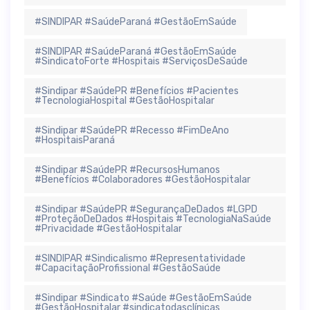
#SINDIPAR #SaúdeParaná #GestãoEmSaúde
#SINDIPAR #SaúdeParaná #GestãoEmSaúde
#SindicatoForte #Hospitais #ServiçosDeSaúde
#Sindipar #SaúdePR #Benefícios #Pacientes
#TecnologiaHospital #GestãoHospitalar
#Sindipar #SaúdePR #Recesso #FimDeAno
#HospitaisParaná
#Sindipar #SaúdePR #RecursosHumanos
#Benefícios #Colaboradores #GestãoHospitalar
#Sindipar #SaúdePR #SegurançaDeDados #LGPD
#ProteçãoDeDados #Hospitais #TecnologiaNaSaúde
#Privacidade #GestãoHospitalar
#SINDIPAR #Sindicalismo #Representatividade
#CapacitaçãoProfissional #GestãoSaúde
#Sindipar #Sindicato #Saúde #GestãoEmSaúde
#GestãoHospitalar #sindicatodasclínicas