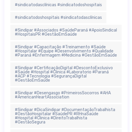
#sindicatodasclínicas #sindicatodoshospitais
#sindicatodoshospitais #sindicatodasclínicas
#Sindipar #Associados #SaúdeParaná #ApoioSindical
#HospitaisPR #GestãoEmSaúde
#Sindipar #Capacitação #Treinamento #Saúde
#Hospitalar #Equipe #Desenvolvimento #Qualidade
#Paraná #Enfermagem #Medicina #GestãoEmSaúde
#Sindipar #CertificaçãoDigital #DescontoExclusivo
#Saúde #Hospital #Clinica #Laboratorio #Paraná
#ACP #Tecnologia #SegurançaDigital
#GestãoEmSaúde
#Sindipar #Desengasgo #PrimeirosSocorros #AHA
#AmericanHeartAssociation
#Sindipar #DicaSindipar #DocumentaçãoTrabalhista
#GestãoHospitalar #SaúdePR #RHnaSaúde
#Hospital #Clinica #DireitoTrabalhista
#GestãoSegura