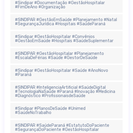
#Sindipar #Documentação #GestãoHospitalar
#FimDeAno #Organização
#SINDIPAR #GestãoEmSaúde #Planejamento #Natal
#SegurançaJurídica #Hospitais #SaúdeParaná
#Sindipar #GestãoHospitalar #Convênios
#GestãoEmSaúde #Hospitais #SaúdeSuplementar
#SINDIPAR #GestãoHospitalar #Planejamento
#EscalaDeFérias #Saúde #GestorDeSaúde
#Sindipar #GestãoHospitalar #Saúde #AnoNovo
#Paraná
#SINDIPAR #InteligenciaArtificial #SaúdeDigital
#TecnologiaNaSaúde #Paraná #Inovação #Medicina
#Diagnóstico #ProfissionaisdeSaúde
#Sindipar #PlanosDeSaúde #Unimed
#SaúdeNoTrabalho
#SINDIPAR #SaúdeParaná #EstatutoDoPaciente
#SegurançaDoPaciente #GestãoHospitalar