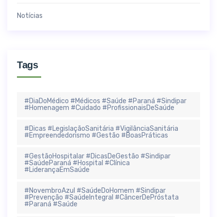
Notícias
Tags
#DiaDoMédico #Médicos #Saúde #Paraná #Sindipar
#Homenagem #Cuidado #ProfissionaisDeSaúde
#Dicas #LegislaçãoSanitária #VigilânciaSanitária
#Empreendedorismo #Gestão #BoasPráticas
#GestãoHospitalar #DicasDeGestão #Sindipar
#SaúdeParaná #Hospital #Clínica
#LiderançaEmSaúde
#NovembroAzul #SaúdeDoHomem #Sindipar
#Prevenção #SaúdeIntegral #CâncerDePróstata
#Paraná #Saúde