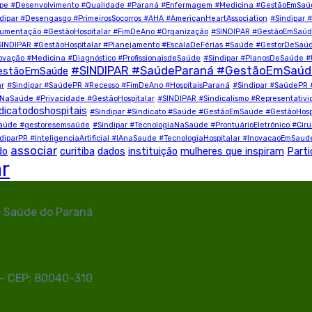
quipe #Desenvolvimento #Qualidade #Paraná #Enfermagem #Medicina #GestãoEmSa
dipar #Desengasgo #PrimeirosSocorros #AHA #AmericanHeartAssociation
#Sindipar 
cumentação #GestãoHospitalar #FimDeAno #Organização
#SINDIPAR #GestãoEmSaúde
SINDIPAR #GestãoHospitalar #Planejamento #EscalaDeFérias #Saúde #GestorDeSaú
novação #Medicina #Diagnóstico #ProfissionaisdeSaúde
#Sindipar #PlanosDeSaúde 
#SINDIPAR #SaúdeParaná #GestãoEmSaúde 
estãoEmSaúde
ar
#Sindipar #SaúdePR #Recesso #FimDeAno #HospitaisParaná
#Sindipar #SaúdePR 
aSaúde #Privacidade #GestãoHospitalar
#SINDIPAR #Sindicalismo #Representativ
dicatodoshospitais
#Sindipar #Sindicato #Saúde #GestãoEmSaúde #GestãoHospita
desaúde #gestoresemsaúde
#Sindipar #TecnologiaNaSaúde #ProntuárioEletrônico #Cirurg
diparPR #InteligenciaArtificial #IAnaSaude #TecnologiaHospitalar #InovacaoEmSaud
associar
do
curitiba
dados
instituição
mulheres que inspiram
Parti
ar
e Saúde do Paraná
R - CEP: 80040-310