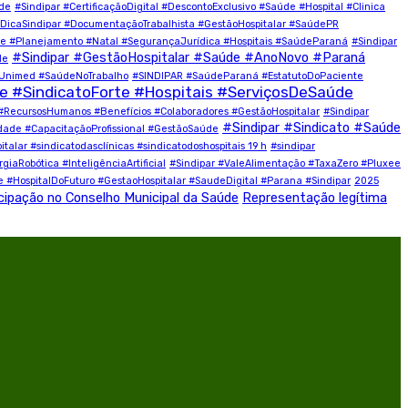
úde
#Sindipar #CertificaçãoDigital #DescontoExclusivo #Saúde #Hospital #Clinica
#DicaSindipar #DocumentaçãoTrabalhista #GestãoHospitalar #SaúdePR
 #Planejamento #Natal #SegurançaJurídica #Hospitais #SaúdeParaná
#Sindipar
#Sindipar #GestãoHospitalar #Saúde #AnoNovo #Paraná
de
#Unimed #SaúdeNoTrabalho
#SINDIPAR #SaúdeParaná #EstatutoDoPaciente
#SindicatoForte #Hospitais #ServiçosDeSaúde
#RecursosHumanos #Benefícios #Colaboradores #GestãoHospitalar
#Sindipar
#Sindipar #Sindicato #Saúde
idade #CapacitaçãoProfissional #GestãoSaúde
lar #sindicatodasclínicas #sindicatodoshospitais 19 h
#sindipar
iaRobótica #InteligênciaArtificial
#Sindipar #ValeAlimentação #TaxaZero #Pluxee
e #HospitalDoFuturo #GestaoHospitalar #SaudeDigital #Parana #Sindipar
2025
cipação no Conselho Municipal da Saúde
Representação legítima