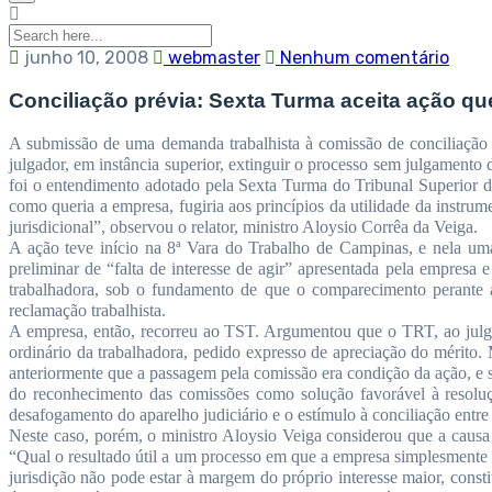
junho 10, 2008
webmaster
Nenhum comentário
Conciliação prévia: Sexta Turma aceita ação q
A submissão de uma demanda trabalhista à comissão de conciliação
julgador, em instância superior, extinguir o processo sem julgamento 
foi o entendimento adotado pela Sexta Turma do Tribunal Superior 
como queria a empresa, fugiria aos princípios da utilidade da instrum
jurisdicional”, observou o relator, ministro Aloysio Corrêa da Veiga.
A ação teve início na 8ª Vara do Trabalho de Campinas, e nela uma
preliminar de “falta de interesse de agir” apresentada pela empres
trabalhadora, sob o fundamento de que o comparecimento perante 
reclamação trabalhista.
A empresa, então, recorreu ao TST. Argumentou que o TRT, ao julgar
ordinário da trabalhadora, pedido expresso de apreciação do mérito.
anteriormente que a passagem pela comissão era condição da ação, e s
do reconhecimento das comissões como solução favorável à resoluç
desafogamento do aparelho judiciário e o estímulo à conciliação ent
Neste caso, porém, o ministro Aloysio Veiga considerou que a causa 
“Qual o resultado útil a um processo em que a empresa simplesmente p
jurisdição não pode estar à margem do próprio interesse maior, consti