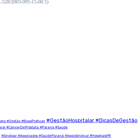
(RR-528/2003-095-15-00.5)
#GestãoHospitalar #DicasDeGestão
ismo #Gestão #BoasPráticas
ral #CâncerDePróstata #Paraná #Saúde
#Sindipar #Associados #SaúdeParaná #ApoioSindical #HospitaisPR