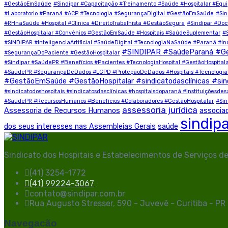
#GestãoEmSaúde
#Sindipar #Capacitação #Treinamento #Saúde #Hospitalar #E
#Laboratorio #Paraná #ACP #Tecnologia #SegurançaDigital #GestãoEmSaúde
#Sin
#RHnaSaúde #Hospital #Clinica #DireitoTrabalhista #GestãoSegura
#Sindipar #Do
#GestãoHospitalar #Convênios #GestãoEmSaúde #Hospitais #SaúdeSuplementar
#
#SINDIPAR #InteligenciaArtificial #SaúdeDigital #TecnologiaNaSaúde #Paraná #I
#SINDIPAR #SaúdeParaná #G
#SegurançaDoPaciente #GestãoHospitalar
#Sindipar #SaúdePR #Benefícios #Pacientes #TecnologiaHospital #GestãoHospital
#SaúdePR #SegurançaDeDados #LGPD #ProteçãoDeDados #Hospitais #TecnologiaN
#GestãoEmSaúde #GestãoHospitalar #sindicatodasclínicas #sin
#sindicatodoshospitais #sindicatosdasclínicas #hospitaisdoparaná #instituições
#SaúdePR #RecursosHumanos #Benefícios #Colaboradores #GestãoHospitalar
#Sin
assessoria jurídica
Assessoria de Recursos Humanos
associa
sindip
dos seus interesses nas Assembleias Gerais
saúde
Sindicato dos Hospitais e Estabelecimentos de Serviços d
(41) 3254-1772
(41) 99224-3067
contato@sindipar.com.br
Rua Augusto Stresser, 590 - Juvevê - Curitiba - P
Navegacão