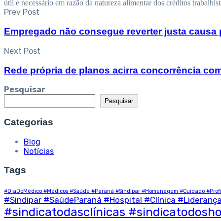
útil e necessário em razão da natureza alimentar dos créditos trabalh
Prev Post
Empregado não consegue reverter justa causa p
Next Post
Rede própria de planos acirra concorrência com
Pesquisar
Pesquisar
Categorias
Blog
Notícias
Tags
#DiaDoMédico #Médicos #Saúde #Paraná #Sindipar #Homenagem #Cuidado #Profi
#Sindipar #SaúdeParaná #Hospital #Clínica #Lideran
#sindicatodasclínicas #sindicatodosho