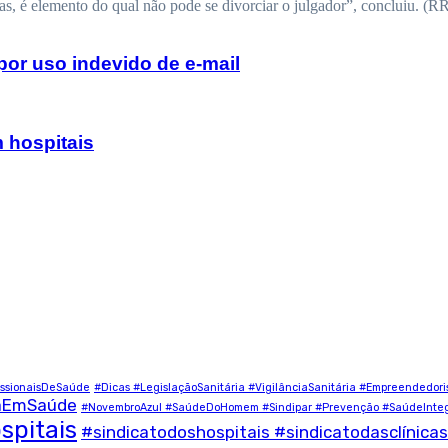
istas, é elemento do qual não pode se divorciar o julgador”, concluiu. 
or uso indevido de e-mail
 hospitais
ssionaisDeSaúde
#Dicas #LegislaçãoSanitária #VigilânciaSanitária #Empreendedor
çaEmSaúde
#NovembroAzul #SaúdeDoHomem #Sindipar #Prevenção #SaúdeInteg
spitais
#sindicatodoshospitais #sindicatodasclínicas