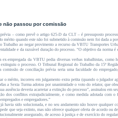
ue não passou por comissão
 prévia – como prevê o artigo 625-D da CLT – é pressuposto processu
do mérito quando este não foi submetido à comissão nem foi dada a possib
do Trabalho ao negar provimento a recurso da VBTU Transportes Urba
entalidade e da razoável duração do processo. “O objetivo da norma é es
 ex-empregada da VBTU pedia diversas verbas trabalhistas, como hora
a e extinguiu o processo. O Tribunal Regional do Trabalho da 15ª Regi
a comissão de conciliação prévia seria uma faculdade do empregado,
 o mérito, incorreu em julgamento extra petita (quando o julgador apr
 Mas a Sexta Turma adotou por unanimidade o voto do relator, que obs
ua ausência deveria acarretar a extinção do processo”, assinalou em s
ão dos conflitos extrajudicialmente, e como medida adotada com o fi
re empregados e empregadores.”
já havia sido solucionada, e no seu andamento não houve qualquer con
ede que seja extinto, mas não oferece qualquer oferta de acordo ou dem
tucionalmente assegurado, de acesso à justiça e de exercício do regular 