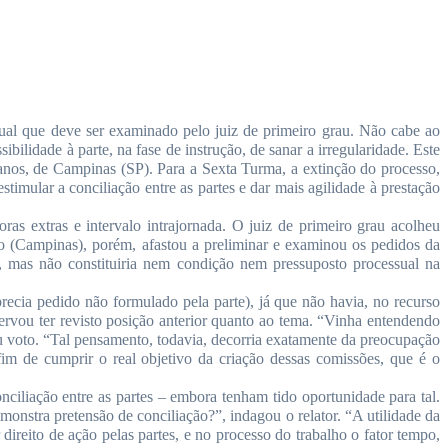
al que deve ser examinado pelo juiz de primeiro grau. Não cabe ao
ilidade à parte, na fase de instrução, de sanar a irregularidade. Este
nos, de Campinas (SP). Para a Sexta Turma, a extinção do processo,
timular a conciliação entre as partes e dar mais agilidade à prestação
s extras e intervalo intrajornada. O juiz de primeiro grau acolheu
ão (Campinas), porém, afastou a preliminar e examinou os pedidos da
 mas não constituiria nem condição nem pressuposto processual na
ecia pedido não formulado pela parte), já que não havia, no recurso
ervou ter revisto posição anterior quanto ao tema. “Vinha entendendo
eu voto. “Tal pensamento, todavia, decorria exatamente da preocupação
m de cumprir o real objetivo da criação dessas comissões, que é o
ciliação entre as partes – embora tenham tido oportunidade para tal.
onstra pretensão de conciliação?”, indagou o relator. “A utilidade da
direito de ação pelas partes, e no processo do trabalho o fator tempo,