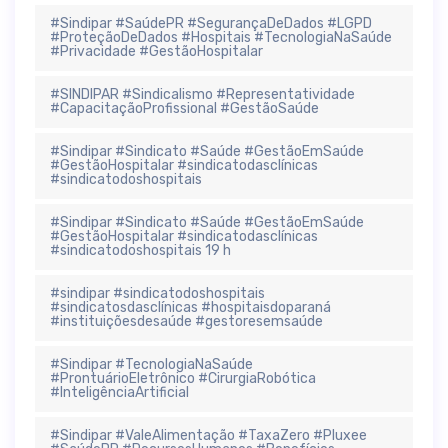
#Sindipar #SaúdePR #SegurançaDeDados #LGPD
#ProteçãoDeDados #Hospitais #TecnologiaNaSaúde
#Privacidade #GestãoHospitalar
#SINDIPAR #Sindicalismo #Representatividade
#CapacitaçãoProfissional #GestãoSaúde
#Sindipar #Sindicato #Saúde #GestãoEmSaúde
#GestãoHospitalar #sindicatodasclínicas
#sindicatodoshospitais
#Sindipar #Sindicato #Saúde #GestãoEmSaúde
#GestãoHospitalar #sindicatodasclínicas
#sindicatodoshospitais 19 h
#sindipar #sindicatodoshospitais
#sindicatosdasclínicas #hospitaisdoparaná
#instituiçõesdesaúde #gestoresemsaúde
#Sindipar #TecnologiaNaSaúde
#ProntuárioEletrônico #CirurgiaRobótica
#InteligênciaArtificial
#Sindipar #ValeAlimentação #TaxaZero #Pluxee