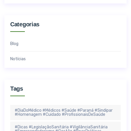
Categorias
Blog
Notícias
Tags
#DiaDoMédico #Médicos #Saúde #Paraná #Sindipar
#Homenagem #Cuidado #ProfissionaisDeSaúde
#Dicas #LegislaçãoSanitária #VigilânciaSanitária