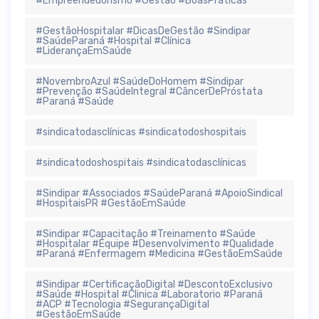
#Empreendedorismo #Gestão #BoasPráticas
#GestãoHospitalar #DicasDeGestão #Sindipar
#SaúdeParaná #Hospital #Clínica
#LiderançaEmSaúde
#NovembroAzul #SaúdeDoHomem #Sindipar
#Prevenção #SaúdeIntegral #CâncerDePróstata
#Paraná #Saúde
#sindicatodasclínicas #sindicatodoshospitais
#sindicatodoshospitais #sindicatodasclínicas
#Sindipar #Associados #SaúdeParaná #ApoioSindical
#HospitaisPR #GestãoEmSaúde
#Sindipar #Capacitação #Treinamento #Saúde
#Hospitalar #Equipe #Desenvolvimento #Qualidade
#Paraná #Enfermagem #Medicina #GestãoEmSaúde
#Sindipar #CertificaçãoDigital #DescontoExclusivo
#Saúde #Hospital #Clinica #Laboratorio #Paraná
#ACP #Tecnologia #SegurançaDigital
#GestãoEmSaúde