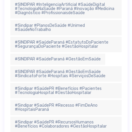
#SINDIPAR #InteligenciaArtificial #SaúdeDigital
#TecnologiaNaSaúde #Paraná #Inovação #Medicina
#Diagnóstico #ProfissionaisdeSaúde
#Sindipar #PlanosDeSaúde #Unimed
#SaúdeNoTrabalho
#SINDIPAR #SaúdeParaná #EstatutoDoPaciente
#SegurançaDoPaciente #GestãoHospitalar
#SINDIPAR #SaúdeParaná #GestãoEmSaúde
#SINDIPAR #SaúdeParaná #GestãoEmSaúde
#SindicatoForte #Hospitais #ServiçosDeSaúde
#Sindipar #SaúdePR #Benefícios #Pacientes
#TecnologiaHospital #GestãoHospitalar
#Sindipar #SaúdePR #Recesso #FimDeAno
#HospitaisParaná
#Sindipar #SaúdePR #RecursosHumanos
#Benefícios #Colaboradores #GestãoHospitalar