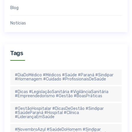
Blog
Notícias
Tags
#DiaDoMédico #Médicos #Saúde #Paraná #Sindipar
#Homenagem #Cuidado #ProfissionaisDeSaúde
#Dicas #LegislaçãoSanitária #VigilânciaSanitária
#Empreendedorismo #Gestão #BoasPráticas
#GestãoHospitalar #DicasDeGestão #Sindipar
#SaúdeParaná #Hospital #Clínica
#LiderançaEmSaúde
#NovembroAzul #SaúdeDoHomem #Sindipar