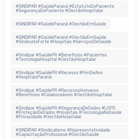
#SINDIPAR #SaúdeParaná #EstatutoDoPaciente
#SegurançaDoPaciente #GestãoHospitalar
#SINDIPAR #SaúdeParaná #GestãoEmSaúde
#SINDIPAR #SaúdeParaná #GestãoEmSaúde
#SindicatoForte #Hospitais #ServiçosDeSaúde
#Sindipar #SaúdePR #Benefícios #Pacientes
#TecnologiaHospital #GestãoHospitalar
#Sindipar #SaúdePR #Recesso #FimDeAno
#HospitaisParaná
#Sindipar #SaúdePR #RecursosHumanos
#Benefícios #Colaboradores #GestãoHospitalar
#Sindipar #SaúdePR #SegurançaDeDados #LGPD
#ProteçãoDeDados #Hospitais #TecnologiaNaSaúde
#Privacidade #GestãoHospitalar
#SINDIPAR #Sindicalismo #Representatividade
#CapacitaçãoProfissional #GestãoSaúde