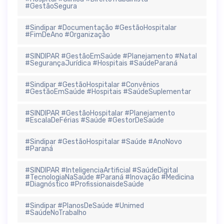
#GestãoSegura
#Sindipar #Documentação #GestãoHospitalar
#FimDeAno #Organização
#SINDIPAR #GestãoEmSaúde #Planejamento #Natal
#SegurançaJurídica #Hospitais #SaúdeParaná
#Sindipar #GestãoHospitalar #Convênios
#GestãoEmSaúde #Hospitais #SaúdeSuplementar
#SINDIPAR #GestãoHospitalar #Planejamento
#EscalaDeFérias #Saúde #GestorDeSaúde
#Sindipar #GestãoHospitalar #Saúde #AnoNovo
#Paraná
#SINDIPAR #InteligenciaArtificial #SaúdeDigital
#TecnologiaNaSaúde #Paraná #Inovação #Medicina
#Diagnóstico #ProfissionaisdeSaúde
#Sindipar #PlanosDeSaúde #Unimed
#SaúdeNoTrabalho