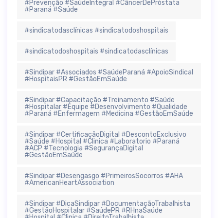
#Prevenção #SaúdeIntegral #CâncerDePróstata
#Paraná #Saúde
#sindicatodasclínicas #sindicatodoshospitais
#sindicatodoshospitais #sindicatodasclínicas
#Sindipar #Associados #SaúdeParaná #ApoioSindical
#HospitaisPR #GestãoEmSaúde
#Sindipar #Capacitação #Treinamento #Saúde
#Hospitalar #Equipe #Desenvolvimento #Qualidade
#Paraná #Enfermagem #Medicina #GestãoEmSaúde
#Sindipar #CertificaçãoDigital #DescontoExclusivo
#Saúde #Hospital #Clinica #Laboratorio #Paraná
#ACP #Tecnologia #SegurançaDigital
#GestãoEmSaúde
#Sindipar #Desengasgo #PrimeirosSocorros #AHA
#AmericanHeartAssociation
#Sindipar #DicaSindipar #DocumentaçãoTrabalhista
#GestãoHospitalar #SaúdePR #RHnaSaúde
#Hospital #Clinica #DireitoTrabalhista