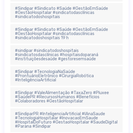
#Sindipar #Sindicato #Saúde #GestãoEmSaúde
#GestãoHospitalar #sindicatodasclínicas
#sindicatodoshospitais
#Sindipar #Sindicato #Saúde #GestãoEmSaúde
#GestãoHospitalar #sindicatodasclínicas
#sindicatodoshospitais 19 h
#sindipar #sindicatodoshospitais
#sindicatosdasclínicas #hospitaisdoparaná
#instituiçõesdesaúde #gestoresemsaúde
#Sindipar #TecnologiaNaSaúde
#ProntuárioEletrônico #CirurgiaRobótica
#InteligênciaArtificial
#Sindipar #ValeAlimentação #TaxaZero #Pluxee
#SaúdePR #RecursosHumanos #Benefícios
#Colaboradores #GestãoHospitalar
#SindiparPR #InteligenciaArtificial #IAnaSaude
#TecnologiaHospitalar #InovacaoEmSaude
#HospitalDoFuturo #GestaoHospitalar #SaudeDigital
#Parana #Sindipar