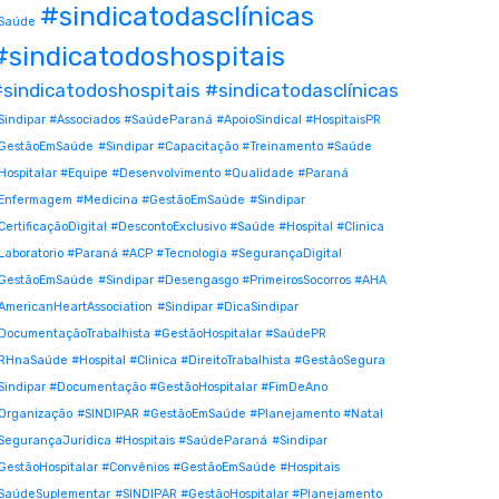
#sindicatodasclínicas
Saúde
#sindicatodoshospitais
sindicatodoshospitais #sindicatodasclínicas
Sindipar #Associados #SaúdeParaná #ApoioSindical #HospitaisPR
GestãoEmSaúde
#Sindipar #Capacitação #Treinamento #Saúde
Hospitalar #Equipe #Desenvolvimento #Qualidade #Paraná
Enfermagem #Medicina #GestãoEmSaúde
#Sindipar
CertificaçãoDigital #DescontoExclusivo #Saúde #Hospital #Clinica
Laboratorio #Paraná #ACP #Tecnologia #SegurançaDigital
GestãoEmSaúde
#Sindipar #Desengasgo #PrimeirosSocorros #AHA
AmericanHeartAssociation
#Sindipar #DicaSindipar
DocumentaçãoTrabalhista #GestãoHospitalar #SaúdePR
RHnaSaúde #Hospital #Clinica #DireitoTrabalhista #GestãoSegura
Sindipar #Documentação #GestãoHospitalar #FimDeAno
Organização
#SINDIPAR #GestãoEmSaúde #Planejamento #Natal
SegurançaJurídica #Hospitais #SaúdeParaná
#Sindipar
GestãoHospitalar #Convênios #GestãoEmSaúde #Hospitais
SaúdeSuplementar
#SINDIPAR #GestãoHospitalar #Planejamento