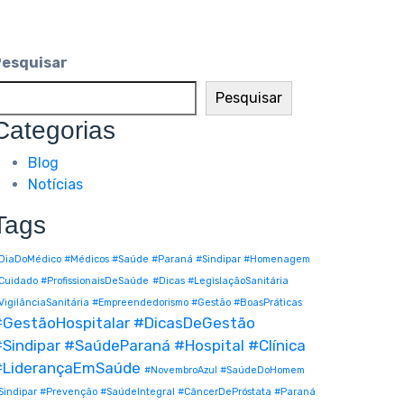
Pesquisar
Pesquisar
Categorias
Blog
Notícias
Tags
DiaDoMédico #Médicos #Saúde #Paraná #Sindipar #Homenagem
Cuidado #ProfissionaisDeSaúde
#Dicas #LegislaçãoSanitária
VigilânciaSanitária #Empreendedorismo #Gestão #BoasPráticas
#GestãoHospitalar #DicasDeGestão
Sindipar #SaúdeParaná #Hospital #Clínica
#LiderançaEmSaúde
#NovembroAzul #SaúdeDoHomem
Sindipar #Prevenção #SaúdeIntegral #CâncerDePróstata #Paraná