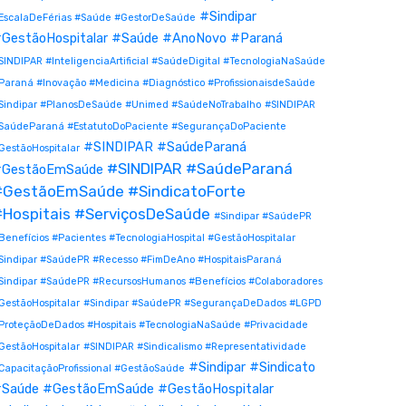
#Sindipar
EscalaDeFérias #Saúde #GestorDeSaúde
GestãoHospitalar #Saúde #AnoNovo #Paraná
SINDIPAR #InteligenciaArtificial #SaúdeDigital #TecnologiaNaSaúde
Paraná #Inovação #Medicina #Diagnóstico #ProfissionaisdeSaúde
Sindipar #PlanosDeSaúde #Unimed #SaúdeNoTrabalho
#SINDIPAR
SaúdeParaná #EstatutoDoPaciente #SegurançaDoPaciente
#SINDIPAR #SaúdeParaná
GestãoHospitalar
#SINDIPAR #SaúdeParaná
GestãoEmSaúde
#GestãoEmSaúde #SindicatoForte
Hospitais #ServiçosDeSaúde
#Sindipar #SaúdePR
Benefícios #Pacientes #TecnologiaHospital #GestãoHospitalar
Sindipar #SaúdePR #Recesso #FimDeAno #HospitaisParaná
Sindipar #SaúdePR #RecursosHumanos #Benefícios #Colaboradores
GestãoHospitalar
#Sindipar #SaúdePR #SegurançaDeDados #LGPD
ProteçãoDeDados #Hospitais #TecnologiaNaSaúde #Privacidade
GestãoHospitalar
#SINDIPAR #Sindicalismo #Representatividade
#Sindipar #Sindicato
CapacitaçãoProfissional #GestãoSaúde
Saúde #GestãoEmSaúde #GestãoHospitalar