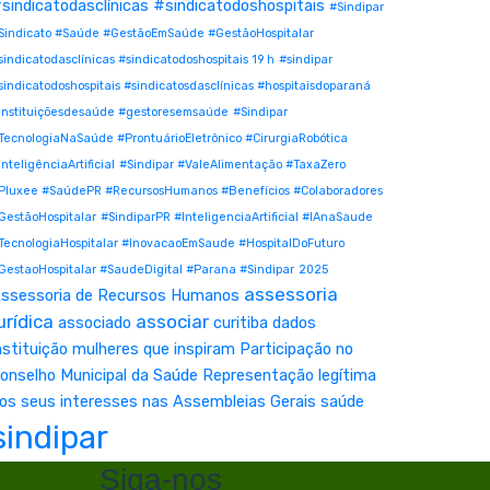
sindicatodasclínicas #sindicatodoshospitais
#Sindipar
Sindicato #Saúde #GestãoEmSaúde #GestãoHospitalar
sindicatodasclínicas #sindicatodoshospitais 19 h
#sindipar
sindicatodoshospitais #sindicatosdasclínicas #hospitaisdoparaná
instituiçõesdesaúde #gestoresemsaúde
#Sindipar
TecnologiaNaSaúde #ProntuárioEletrônico #CirurgiaRobótica
InteligênciaArtificial
#Sindipar #ValeAlimentação #TaxaZero
Pluxee #SaúdePR #RecursosHumanos #Benefícios #Colaboradores
GestãoHospitalar
#SindiparPR #InteligenciaArtificial #IAnaSaude
TecnologiaHospitalar #InovacaoEmSaude #HospitalDoFuturo
GestaoHospitalar #SaudeDigital #Parana #Sindipar
2025
assessoria
ssessoria de Recursos Humanos
urídica
associar
associado
curitiba
dados
nstituição
mulheres que inspiram
Participação no
onselho Municipal da Saúde
Representação legítima
os seus interesses nas Assembleias Gerais
saúde
sindipar
Siga-nos