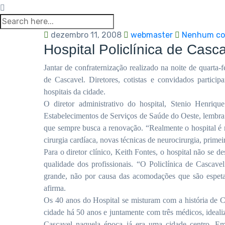
dezembro 11, 2008
webmaster
Nenhum co
Hospital Policlínica de Cas
Jantar de confraternização realizado na noite de quarta-
de Cascavel. Diretores, cotistas e convidados partici
hospitais da cidade.
O diretor administrativo do hospital, Stenio Henri
Estabelecimentos de Serviços de Saúde do Oeste, lembra q
que sempre busca a renovação. “Realmente o hospital é 
cirurgia cardíaca, novas técnicas de neurocirurgia, prim
Para o diretor clínico, Keith Fontes, o hospital não se 
qualidade dos profissionais. “O Policlínica de Casca
grande, não por causa das acomodações que são espetac
afirma.
Os 40 anos do Hospital se misturam com a história de
cidade há 50 anos e juntamente com três médicos, ideal
Cascavel naquela época já era uma cidade centro. Em