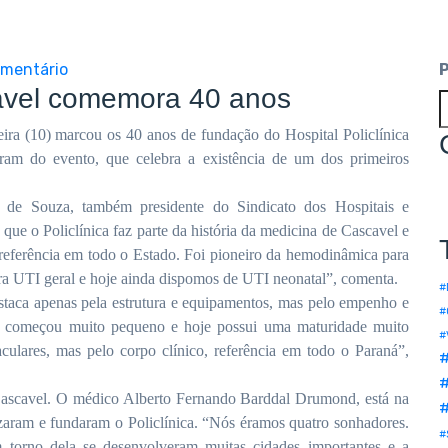
mentário
cavel comemora 40 anos
feira (10) marcou os 40 anos de fundação do Hospital Policlínica
param do evento, que celebra a existência de um dos primeiros
que de Souza, também presidente do
Sindicato
dos Hospitais e
ue o Policlínica faz parte da história da medicina de Cascavel e
referência em todo o Estado. Foi pioneiro da hemodinâmica para
eira UTI geral e hoje ainda dispomos de UTI neonatal”, comenta.
#
destaca apenas pela estrutura e equipamentos, mas pelo empenho e
#
vel começou muito pequeno e hoje possui uma maturidade muito
#
ulares, mas pelo corpo clínico, referência em todo o Paraná”,
#
 Cascavel. O médico Alberto Fernando Barddal Drumond, está na
izaram e fundaram o Policlínica. “Nós éramos quatro sonhadores.
#
 torno dela se desenvolveram muitas cidades importantes e a