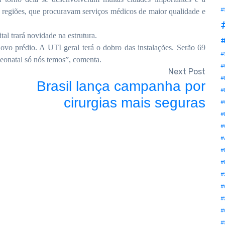
#
s regiões, que procuravam serviços médicos de maior qualidade e
al trará novidade na estrutura.
#
ovo prédio. A UTI geral terá o dobro das instalações. Serão 69
#
neonatal só nós temos”, comenta.
#
Next Post
#
Brasil lança campanha por
#
cirurgias mais seguras
#
#
#
#
#
#
#
#
#
#
#