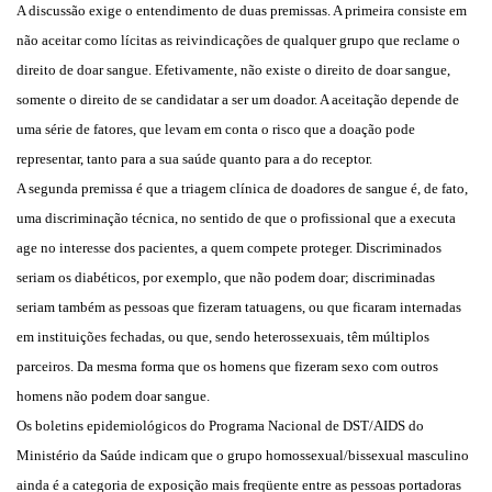
A discussão exige o entendimento de duas premissas. A primeira consiste em
não aceitar como lícitas as reivindicações de qualquer grupo que reclame o
direito de doar sangue. Efetivamente, não existe o direito de doar sangue,
somente o direito de se candidatar a ser um doador. A aceitação depende de
uma série de fatores, que levam em conta o risco que a doação pode
representar, tanto para a sua saúde quanto para a do receptor.
A segunda premissa é que a triagem clínica de doadores de sangue é, de fato,
uma discriminação técnica, no sentido de que o profissional que a executa
age no interesse dos pacientes, a quem compete proteger. Discriminados
seriam os diabéticos, por exemplo, que não podem doar; discriminadas
seriam também as pessoas que fizeram tatuagens, ou que ficaram internadas
em instituições fechadas, ou que, sendo heterossexuais, têm múltiplos
parceiros. Da mesma forma que os homens que fizeram sexo com outros
homens não podem doar sangue.
Os boletins epidemiológicos do Programa Nacional de DST/AIDS do
Ministério da Saúde indicam que o grupo homossexual/bissexual masculino
ainda é a categoria de exposição mais freqüente entre as pessoas portadoras