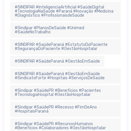
#SINDIPAR #InteligenciaArtificial #SaúdeDigital
#TecnologiaNaSaúde #Paraná #Inovação #Medicina
#Diagnóstico #ProfissionaisdeSaúde
#Sindipar #PlanosDeSaúde #Unimed
#SaúdeNoTrabalho
#SINDIPAR #SaúdeParaná #EstatutoDoPaciente
#SegurançaDoPaciente #GestãoHospitalar
#SINDIPAR #SaúdeParaná #GestãoEmSaúde
#SINDIPAR #SaúdeParaná #GestãoEmSaúde
#SindicatoForte #Hospitais #ServiçosDeSaúde
#Sindipar #SaúdePR #Benefícios #Pacientes
#TecnologiaHospital #GestãoHospitalar
#Sindipar #SaúdePR #Recesso #FimDeAno
#HospitaisParaná
#Sindipar #SaúdePR #RecursosHumanos
#Benefícios #Colaboradores #GestãoHospitalar