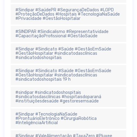
#Sindipar #SaúdePR #SegurançaDeDados #LGPD
#ProteçãoDeDados #Hospitais #TecnologiaNaSaúde
#Privacidade #GestãoHospitalar
#SINDIPAR #Sindicalismo #Representatividade
#CapacitaçãoProfissional #GestãoSaúde
#Sindipar #Sindicato #Saúde #GestãoEmSaúde
#GestãoHospitalar #sindicatodasclínicas
#sindicatodoshospitais
#Sindipar #Sindicato #Saúde #GestãoEmSaúde
#GestãoHospitalar #sindicatodasclínicas
#sindicatodoshospitais 19 h
#sindipar #sindicatodoshospitais
#sindicatosdasclínicas #hospitaisdoparaná
#instituiçõesdesaúde #gestoresemsaúde
#Sindipar #TecnologiaNaSaúde
#ProntuárioEletrônico #CirurgiaRobótica
#InteligênciaArtificial
#Sindipar #ValeAlimentação #TaxaZero #Pluxee