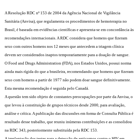
A Resolução RDC nº 153 de 2004 da Agência Nacional de Vigilância
Sanitária (Anvisa), que regulamenta os procedimentos de hemoterapia no
Brasil, é baseada em evidências científicas e apresenta-se em concordância às
recomendações internacionais. A RDC considera que homens que fizeram
sexo com outros homens nos 12 meses que antecedem a triagem clínica
devem ser considerados inaptos temporariamente para a doação de sangue.
O Food and Drugs Administration (FDA), nos Estados Unidos, possui norma
ainda mais rígida do que a brasileira, recomendando que homens que fizeram
sexo com homens a partir de 1977 não podem doar sangue definitivamente.
Esta mesma recomendação é seguida pelo Canadá.
A questão tem sido objeto de constantes preocupações por parte da Anvisa, o
que levou à constituição de grupos técnicos desde 2000, para avaliação,
análise e crítica. A publicação das discussões em forma de Consulta Pública é
resultado desse trabalho, que reuniu inúmeras contribuições e as consolidou
na RDC 343, posteriormente substituída pela RDC 153.
A implantação dos testes para a detecção de anticorpos contra o HIV em