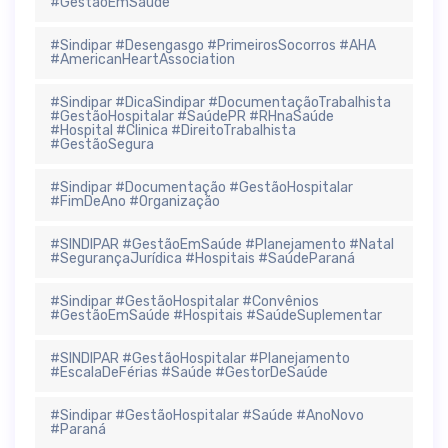
#GestãoEmSaúde
#Sindipar #Desengasgo #PrimeirosSocorros #AHA
#AmericanHeartAssociation
#Sindipar #DicaSindipar #DocumentaçãoTrabalhista
#GestãoHospitalar #SaúdePR #RHnaSaúde
#Hospital #Clinica #DireitoTrabalhista
#GestãoSegura
#Sindipar #Documentação #GestãoHospitalar
#FimDeAno #Organização
#SINDIPAR #GestãoEmSaúde #Planejamento #Natal
#SegurançaJurídica #Hospitais #SaúdeParaná
#Sindipar #GestãoHospitalar #Convênios
#GestãoEmSaúde #Hospitais #SaúdeSuplementar
#SINDIPAR #GestãoHospitalar #Planejamento
#EscalaDeFérias #Saúde #GestorDeSaúde
#Sindipar #GestãoHospitalar #Saúde #AnoNovo
#Paraná