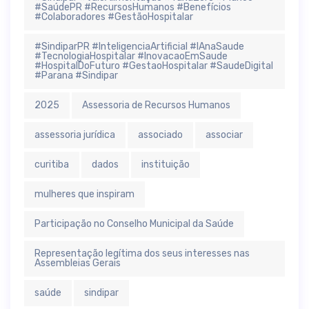
#SaúdePR #RecursosHumanos #Benefícios
#Colaboradores #GestãoHospitalar
#SindiparPR #InteligenciaArtificial #IAnaSaude
#TecnologiaHospitalar #InovacaoEmSaude
#HospitalDoFuturo #GestaoHospitalar #SaudeDigital
#Parana #Sindipar
2025
Assessoria de Recursos Humanos
assessoria jurídica
associado
associar
curitiba
dados
instituição
mulheres que inspiram
Participação no Conselho Municipal da Saúde
Representação legítima dos seus interesses nas
Assembleias Gerais
saúde
sindipar