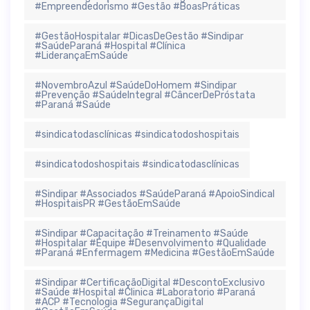
#Empreendedorismo #Gestão #BoasPráticas
#GestãoHospitalar #DicasDeGestão #Sindipar
#SaúdeParaná #Hospital #Clínica
#LiderançaEmSaúde
#NovembroAzul #SaúdeDoHomem #Sindipar
#Prevenção #SaúdeIntegral #CâncerDePróstata
#Paraná #Saúde
#sindicatodasclínicas #sindicatodoshospitais
#sindicatodoshospitais #sindicatodasclínicas
#Sindipar #Associados #SaúdeParaná #ApoioSindical
#HospitaisPR #GestãoEmSaúde
#Sindipar #Capacitação #Treinamento #Saúde
#Hospitalar #Equipe #Desenvolvimento #Qualidade
#Paraná #Enfermagem #Medicina #GestãoEmSaúde
#Sindipar #CertificaçãoDigital #DescontoExclusivo
#Saúde #Hospital #Clinica #Laboratorio #Paraná
#ACP #Tecnologia #SegurançaDigital