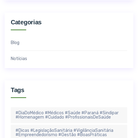
Categorias
Blog
Notícias
Tags
#DiaDoMédico #Médicos #Saúde #Paraná #Sindipar
#Homenagem #Cuidado #ProfissionaisDeSaúde
#Dicas #LegislaçãoSanitária #VigilânciaSanitária
#Empreendedorismo #Gestão #BoasPráticas