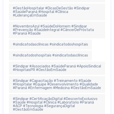
#GestãoHospitalar #DicasDeGestão #Sindipar
#SaúdeParaná #Hospital #Clínica
#LiderançaEmSaúde
#NovembroAzul #SaúdeDoHomem #Sindipar
#Prevenção #SaúdeIntegral #CâncerDePróstata
#Paraná #Saúde
#sindicatodasclínicas #sindicatodoshospitais
#sindicatodoshospitais #sindicatodasclínicas
#Sindipar #Associados #SaúdeParaná #ApoioSindical
#HospitaisPR #GestãoEmSaúde
#Sindipar #Capacitação #Treinamento #Saúde
#Hospitalar #Equipe #Desenvolvimento #Qualidade
#Paraná #Enfermagem #Medicina #GestãoEmSaúde
#Sindipar #CertificaçãoDigital #DescontoExclusivo
#Saúde #Hospital #Clinica #Laboratorio #Paraná
#ACP #Tecnologia #SegurançaDigital
#GestãoEmSaúde