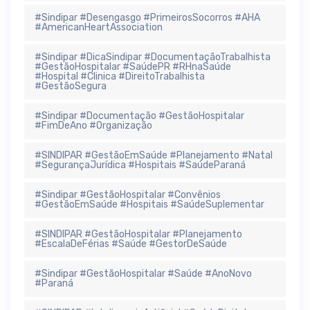
#Sindipar #Desengasgo #PrimeirosSocorros #AHA
#AmericanHeartAssociation
#Sindipar #DicaSindipar #DocumentaçãoTrabalhista
#GestãoHospitalar #SaúdePR #RHnaSaúde
#Hospital #Clinica #DireitoTrabalhista
#GestãoSegura
#Sindipar #Documentação #GestãoHospitalar
#FimDeAno #Organização
#SINDIPAR #GestãoEmSaúde #Planejamento #Natal
#SegurançaJurídica #Hospitais #SaúdeParaná
#Sindipar #GestãoHospitalar #Convênios
#GestãoEmSaúde #Hospitais #SaúdeSuplementar
#SINDIPAR #GestãoHospitalar #Planejamento
#EscalaDeFérias #Saúde #GestorDeSaúde
#Sindipar #GestãoHospitalar #Saúde #AnoNovo
#Paraná