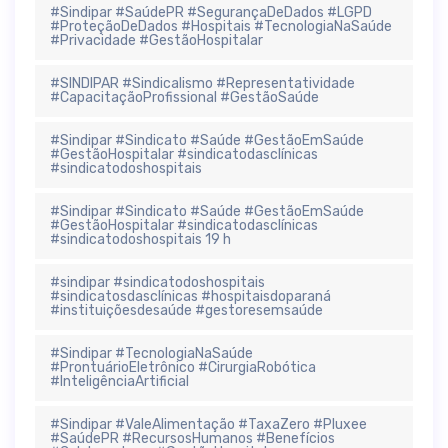
#Sindipar #SaúdePR #SegurançaDeDados #LGPD
#ProteçãoDeDados #Hospitais #TecnologiaNaSaúde
#Privacidade #GestãoHospitalar
#SINDIPAR #Sindicalismo #Representatividade
#CapacitaçãoProfissional #GestãoSaúde
#Sindipar #Sindicato #Saúde #GestãoEmSaúde
#GestãoHospitalar #sindicatodasclínicas
#sindicatodoshospitais
#Sindipar #Sindicato #Saúde #GestãoEmSaúde
#GestãoHospitalar #sindicatodasclínicas
#sindicatodoshospitais 19 h
#sindipar #sindicatodoshospitais
#sindicatosdasclínicas #hospitaisdoparaná
#instituiçõesdesaúde #gestoresemsaúde
#Sindipar #TecnologiaNaSaúde
#ProntuárioEletrônico #CirurgiaRobótica
#InteligênciaArtificial
#Sindipar #ValeAlimentação #TaxaZero #Pluxee
#SaúdePR #RecursosHumanos #Benefícios