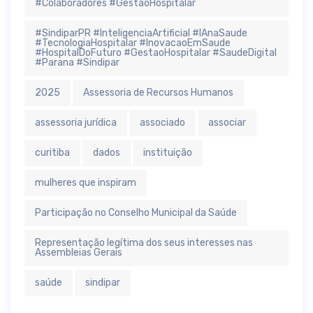
#Colaboradores #GestãoHospitalar
#SindiparPR #InteligenciaArtificial #IAnaSaude
#TecnologiaHospitalar #InovacaoEmSaude
#HospitalDoFuturo #GestaoHospitalar #SaudeDigital
#Parana #Sindipar
2025
Assessoria de Recursos Humanos
assessoria jurídica
associado
associar
curitiba
dados
instituição
mulheres que inspiram
Participação no Conselho Municipal da Saúde
Representação legítima dos seus interesses nas
Assembleias Gerais
saúde
sindipar