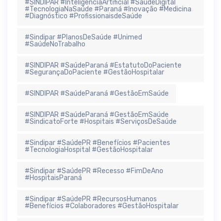
#SINDIPAR #InteligenciaArtificial #SaúdeDigital
#TecnologiaNaSaúde #Paraná #Inovação #Medicina
#Diagnóstico #ProfissionaisdeSaúde
#Sindipar #PlanosDeSaúde #Unimed
#SaúdeNoTrabalho
#SINDIPAR #SaúdeParaná #EstatutoDoPaciente
#SegurançaDoPaciente #GestãoHospitalar
#SINDIPAR #SaúdeParaná #GestãoEmSaúde
#SINDIPAR #SaúdeParaná #GestãoEmSaúde
#SindicatoForte #Hospitais #ServiçosDeSaúde
#Sindipar #SaúdePR #Benefícios #Pacientes
#TecnologiaHospital #GestãoHospitalar
#Sindipar #SaúdePR #Recesso #FimDeAno
#HospitaisParaná
#Sindipar #SaúdePR #RecursosHumanos
#Benefícios #Colaboradores #GestãoHospitalar