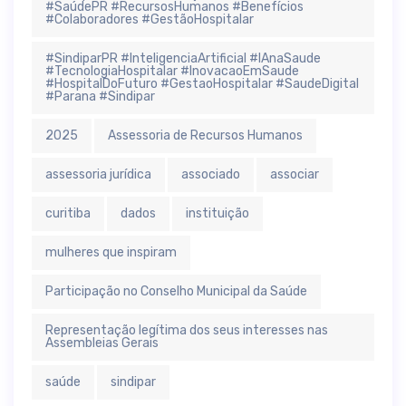
#SaúdePR #RecursosHumanos #Benefícios
#Colaboradores #GestãoHospitalar
#SindiparPR #InteligenciaArtificial #IAnaSaude
#TecnologiaHospitalar #InovacaoEmSaude
#HospitalDoFuturo #GestaoHospitalar #SaudeDigital
#Parana #Sindipar
2025
Assessoria de Recursos Humanos
assessoria jurídica
associado
associar
curitiba
dados
instituição
mulheres que inspiram
Participação no Conselho Municipal da Saúde
Representação legítima dos seus interesses nas
Assembleias Gerais
saúde
sindipar