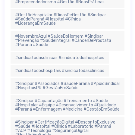
#Empreendedorismo #Gestão #BoasPráticas
#GestãoHospitalar #DicasDeGestão #Sindipar
#SaúdeParaná #Hospital #Clínica
#LiderançaEmSaúde
#NovembroAzul #SaúdeDoHomem #Sindipar
#Prevenção #SaúdeIntegral #CâncerDePróstata
#Paraná #Saúde
#sindicatodasclínicas #sindicatodoshospitais
#sindicatodoshospitais #sindicatodasclínicas
#Sindipar #Associados #SaúdeParaná #ApoioSindical
#HospitaisPR #GestãoEmSaúde
#Sindipar #Capacitação #Treinamento #Saúde
#Hospitalar #Equipe #Desenvolvimento #Qualidade
#Paraná #Enfermagem #Medicina #GestãoEmSaúde
#Sindipar #CertificaçãoDigital #DescontoExclusivo
#Saúde #Hospital #Clinica #Laboratorio #Paraná
#ACP #Tecnologia #SegurançaDigital
#GestãoEmSaúde