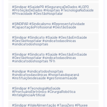
#Sindipar #SaúdePR #SegurançaDeDados #LGPD
#ProteçãoDeDados #Hospitais #TecnologiaNaSaúde
#Privacidade #GestãoHospitalar
#SINDIPAR #Sindicalismo #Representatividade
#CapacitaçãoProfissional #GestãoSaúde
#Sindipar #Sindicato #Saúde #GestãoEmSaúde
#GestãoHospitalar #sindicatodasclínicas
#sindicatodoshospitais
#Sindipar #Sindicato #Saúde #GestãoEmSaúde
#GestãoHospitalar #sindicatodasclínicas
#sindicatodoshospitais 19 h
#sindipar #sindicatodoshospitais
#sindicatosdasclínicas #hospitaisdoparaná
#instituiçõesdesaúde #gestoresemsaúde
#Sindipar #TecnologiaNaSaúde
#ProntuárioEletrônico #CirurgiaRobótica
#InteligênciaArtificial
#Sindipar #ValeAlimentação #TaxaZero #Pluxee