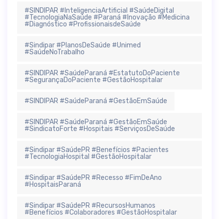
#SINDIPAR #InteligenciaArtificial #SaúdeDigital
#TecnologiaNaSaúde #Paraná #Inovação #Medicina
#Diagnóstico #ProfissionaisdeSaúde
#Sindipar #PlanosDeSaúde #Unimed
#SaúdeNoTrabalho
#SINDIPAR #SaúdeParaná #EstatutoDoPaciente
#SegurançaDoPaciente #GestãoHospitalar
#SINDIPAR #SaúdeParaná #GestãoEmSaúde
#SINDIPAR #SaúdeParaná #GestãoEmSaúde
#SindicatoForte #Hospitais #ServiçosDeSaúde
#Sindipar #SaúdePR #Benefícios #Pacientes
#TecnologiaHospital #GestãoHospitalar
#Sindipar #SaúdePR #Recesso #FimDeAno
#HospitaisParaná
#Sindipar #SaúdePR #RecursosHumanos
#Benefícios #Colaboradores #GestãoHospitalar