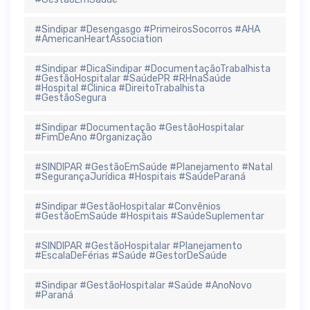
#Sindipar #Desengasgo #PrimeirosSocorros #AHA
#AmericanHeartAssociation
#Sindipar #DicaSindipar #DocumentaçãoTrabalhista
#GestãoHospitalar #SaúdePR #RHnaSaúde
#Hospital #Clinica #DireitoTrabalhista
#GestãoSegura
#Sindipar #Documentação #GestãoHospitalar
#FimDeAno #Organização
#SINDIPAR #GestãoEmSaúde #Planejamento #Natal
#SegurançaJurídica #Hospitais #SaúdeParaná
#Sindipar #GestãoHospitalar #Convênios
#GestãoEmSaúde #Hospitais #SaúdeSuplementar
#SINDIPAR #GestãoHospitalar #Planejamento
#EscalaDeFérias #Saúde #GestorDeSaúde
#Sindipar #GestãoHospitalar #Saúde #AnoNovo
#Paraná