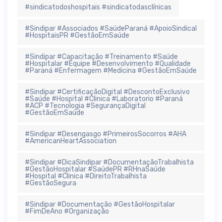
#sindicatodoshospitais #sindicatodasclínicas
#Sindipar #Associados #SaúdeParaná #ApoioSindical
#HospitaisPR #GestãoEmSaúde
#Sindipar #Capacitação #Treinamento #Saúde
#Hospitalar #Equipe #Desenvolvimento #Qualidade
#Paraná #Enfermagem #Medicina #GestãoEmSaúde
#Sindipar #CertificaçãoDigital #DescontoExclusivo
#Saúde #Hospital #Clinica #Laboratorio #Paraná
#ACP #Tecnologia #SegurançaDigital
#GestãoEmSaúde
#Sindipar #Desengasgo #PrimeirosSocorros #AHA
#AmericanHeartAssociation
#Sindipar #DicaSindipar #DocumentaçãoTrabalhista
#GestãoHospitalar #SaúdePR #RHnaSaúde
#Hospital #Clinica #DireitoTrabalhista
#GestãoSegura
#Sindipar #Documentação #GestãoHospitalar
#FimDeAno #Organização