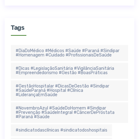
Tags
#DiaDoMédico #Médicos #Saúde #Paraná #Sindipar
#Homenagem #Cuidado #ProfissionaisDeSaúde
#Dicas #LegislaçãoSanitária #VigilânciaSanitária
#Empreendedorismo #Gestão #BoasPráticas
#GestãoHospitalar #DicasDeGestão #Sindipar
#SaúdeParaná #Hospital #Clínica
#LiderançaEmSaúde
#NovembroAzul #SaúdeDoHomem #Sindipar
#Prevenção #SaúdeIntegral #CâncerDePróstata
#Paraná #Saúde
#sindicatodasclínicas #sindicatodoshospitais