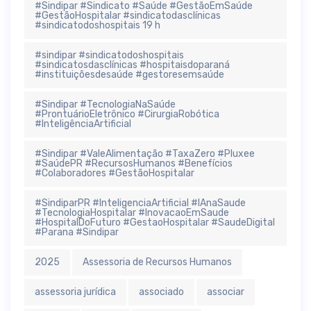
#Sindipar #Sindicato #Saúde #GestãoEmSaúde
#GestãoHospitalar #sindicatodasclínicas
#sindicatodoshospitais 19 h
#sindipar #sindicatodoshospitais
#sindicatosdasclínicas #hospitaisdoparaná
#instituiçõesdesaúde #gestoresemsaúde
#Sindipar #TecnologiaNaSaúde
#ProntuárioEletrônico #CirurgiaRobótica
#InteligênciaArtificial
#Sindipar #ValeAlimentação #TaxaZero #Pluxee
#SaúdePR #RecursosHumanos #Benefícios
#Colaboradores #GestãoHospitalar
#SindiparPR #InteligenciaArtificial #IAnaSaude
#TecnologiaHospitalar #InovacaoEmSaude
#HospitalDoFuturo #GestaoHospitalar #SaudeDigital
#Parana #Sindipar
2025
Assessoria de Recursos Humanos
assessoria jurídica
associado
associar