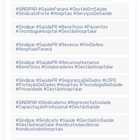
#SINDIPAR #SaúdeParaná #GestãoEmSaúde
#SindicatoForte #Hospitais #ServiçosDeSaúde
#Sindipar #SaúdePR #Benefícios #Pacientes
#TecnologiaHospital #GestãoHospitalar
#Sindipar #SaúdePR #Recesso #FimDeAno
#HospitaisParaná
#Sindipar #SaúdePR #RecursosHumanos
#Benefícios #Colaboradores #GestãoHospitalar
#Sindipar #SaúdePR #SegurançaDeDados #LGPD
#ProteçãoDeDados #Hospitais #TecnologiaNaSaúde
#Privacidade #GestãoHospitalar
#SINDIPAR #Sindicalismo #Representatividade
#CapacitaçãoProfissional #GestãoSaúde
#Sindipar #Sindicato #Saúde #GestãoEmSaúde
#GestãoHospitalar #sindicatodasclínicas
#sindicatodoshospitais