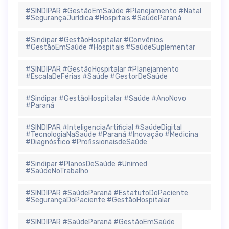
#SINDIPAR #GestãoEmSaúde #Planejamento #Natal
#SegurançaJurídica #Hospitais #SaúdeParaná
#Sindipar #GestãoHospitalar #Convênios
#GestãoEmSaúde #Hospitais #SaúdeSuplementar
#SINDIPAR #GestãoHospitalar #Planejamento
#EscalaDeFérias #Saúde #GestorDeSaúde
#Sindipar #GestãoHospitalar #Saúde #AnoNovo
#Paraná
#SINDIPAR #InteligenciaArtificial #SaúdeDigital
#TecnologiaNaSaúde #Paraná #Inovação #Medicina
#Diagnóstico #ProfissionaisdeSaúde
#Sindipar #PlanosDeSaúde #Unimed
#SaúdeNoTrabalho
#SINDIPAR #SaúdeParaná #EstatutoDoPaciente
#SegurançaDoPaciente #GestãoHospitalar
#SINDIPAR #SaúdeParaná #GestãoEmSaúde