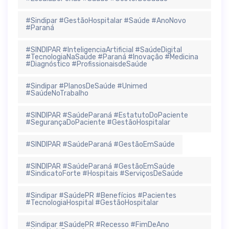
#Sindipar #GestãoHospitalar #Saúde #AnoNovo
#Paraná
#SINDIPAR #InteligenciaArtificial #SaúdeDigital
#TecnologiaNaSaúde #Paraná #Inovação #Medicina
#Diagnóstico #ProfissionaisdeSaúde
#Sindipar #PlanosDeSaúde #Unimed
#SaúdeNoTrabalho
#SINDIPAR #SaúdeParaná #EstatutoDoPaciente
#SegurançaDoPaciente #GestãoHospitalar
#SINDIPAR #SaúdeParaná #GestãoEmSaúde
#SINDIPAR #SaúdeParaná #GestãoEmSaúde
#SindicatoForte #Hospitais #ServiçosDeSaúde
#Sindipar #SaúdePR #Benefícios #Pacientes
#TecnologiaHospital #GestãoHospitalar
#Sindipar #SaúdePR #Recesso #FimDeAno