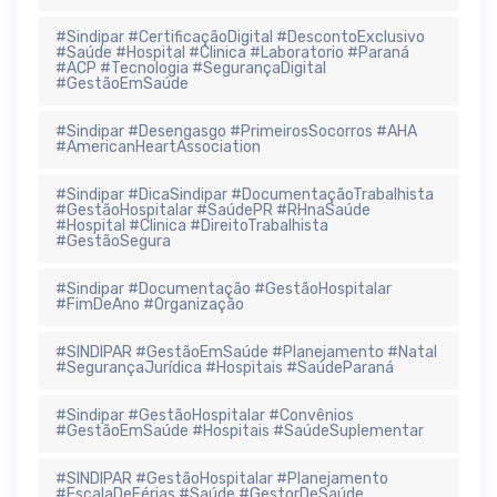
#Sindipar #CertificaçãoDigital #DescontoExclusivo
#Saúde #Hospital #Clinica #Laboratorio #Paraná
#ACP #Tecnologia #SegurançaDigital
#GestãoEmSaúde
#Sindipar #Desengasgo #PrimeirosSocorros #AHA
#AmericanHeartAssociation
#Sindipar #DicaSindipar #DocumentaçãoTrabalhista
#GestãoHospitalar #SaúdePR #RHnaSaúde
#Hospital #Clinica #DireitoTrabalhista
#GestãoSegura
#Sindipar #Documentação #GestãoHospitalar
#FimDeAno #Organização
#SINDIPAR #GestãoEmSaúde #Planejamento #Natal
#SegurançaJurídica #Hospitais #SaúdeParaná
#Sindipar #GestãoHospitalar #Convênios
#GestãoEmSaúde #Hospitais #SaúdeSuplementar
#SINDIPAR #GestãoHospitalar #Planejamento
#EscalaDeFérias #Saúde #GestorDeSaúde