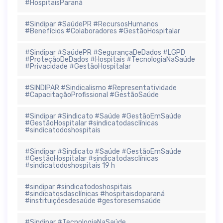
#HospitaisParaná
#Sindipar #SaúdePR #RecursosHumanos
#Benefícios #Colaboradores #GestãoHospitalar
#Sindipar #SaúdePR #SegurançaDeDados #LGPD
#ProteçãoDeDados #Hospitais #TecnologiaNaSaúde
#Privacidade #GestãoHospitalar
#SINDIPAR #Sindicalismo #Representatividade
#CapacitaçãoProfissional #GestãoSaúde
#Sindipar #Sindicato #Saúde #GestãoEmSaúde
#GestãoHospitalar #sindicatodasclínicas
#sindicatodoshospitais
#Sindipar #Sindicato #Saúde #GestãoEmSaúde
#GestãoHospitalar #sindicatodasclínicas
#sindicatodoshospitais 19 h
#sindipar #sindicatodoshospitais
#sindicatosdasclínicas #hospitaisdoparaná
#instituiçõesdesaúde #gestoresemsaúde
#Sindipar #TecnologiaNaSaúde