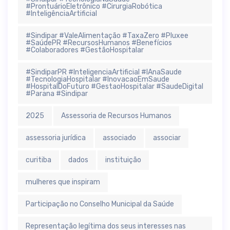
#ProntuárioEletrônico #CirurgiaRobótica
#InteligênciaArtificial
#Sindipar #ValeAlimentação #TaxaZero #Pluxee
#SaúdePR #RecursosHumanos #Benefícios
#Colaboradores #GestãoHospitalar
#SindiparPR #InteligenciaArtificial #IAnaSaude
#TecnologiaHospitalar #InovacaoEmSaude
#HospitalDoFuturo #GestaoHospitalar #SaudeDigital
#Parana #Sindipar
2025
Assessoria de Recursos Humanos
assessoria jurídica
associado
associar
curitiba
dados
instituição
mulheres que inspiram
Participação no Conselho Municipal da Saúde
Representação legítima dos seus interesses nas