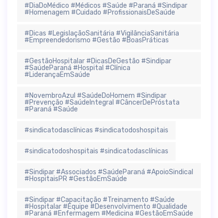
#DiaDoMédico #Médicos #Saúde #Paraná #Sindipar
#Homenagem #Cuidado #ProfissionaisDeSaúde
#Dicas #LegislaçãoSanitária #VigilânciaSanitária
#Empreendedorismo #Gestão #BoasPráticas
#GestãoHospitalar #DicasDeGestão #Sindipar
#SaúdeParaná #Hospital #Clínica
#LiderançaEmSaúde
#NovembroAzul #SaúdeDoHomem #Sindipar
#Prevenção #SaúdeIntegral #CâncerDePróstata
#Paraná #Saúde
#sindicatodasclínicas #sindicatodoshospitais
#sindicatodoshospitais #sindicatodasclínicas
#Sindipar #Associados #SaúdeParaná #ApoioSindical
#HospitaisPR #GestãoEmSaúde
#Sindipar #Capacitação #Treinamento #Saúde
#Hospitalar #Equipe #Desenvolvimento #Qualidade
#Paraná #Enfermagem #Medicina #GestãoEmSaúde