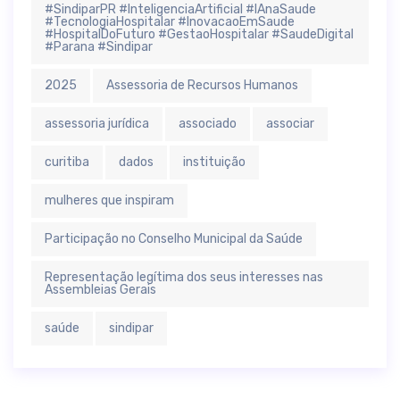
#SindiparPR #InteligenciaArtificial #IAnaSaude
#TecnologiaHospitalar #InovacaoEmSaude
#HospitalDoFuturo #GestaoHospitalar #SaudeDigital
#Parana #Sindipar
2025
Assessoria de Recursos Humanos
assessoria jurídica
associado
associar
curitiba
dados
instituição
mulheres que inspiram
Participação no Conselho Municipal da Saúde
Representação legítima dos seus interesses nas
Assembleias Gerais
saúde
sindipar