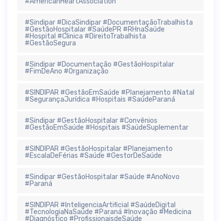
#AmericanHeartAssociation
#Sindipar #DicaSindipar #DocumentaçãoTrabalhista
#GestãoHospitalar #SaúdePR #RHnaSaúde
#Hospital #Clinica #DireitoTrabalhista
#GestãoSegura
#Sindipar #Documentação #GestãoHospitalar
#FimDeAno #Organização
#SINDIPAR #GestãoEmSaúde #Planejamento #Natal
#SegurançaJurídica #Hospitais #SaúdeParaná
#Sindipar #GestãoHospitalar #Convênios
#GestãoEmSaúde #Hospitais #SaúdeSuplementar
#SINDIPAR #GestãoHospitalar #Planejamento
#EscalaDeFérias #Saúde #GestorDeSaúde
#Sindipar #GestãoHospitalar #Saúde #AnoNovo
#Paraná
#SINDIPAR #InteligenciaArtificial #SaúdeDigital
#TecnologiaNaSaúde #Paraná #Inovação #Medicina
#Diagnóstico #ProfissionaisdeSaúde