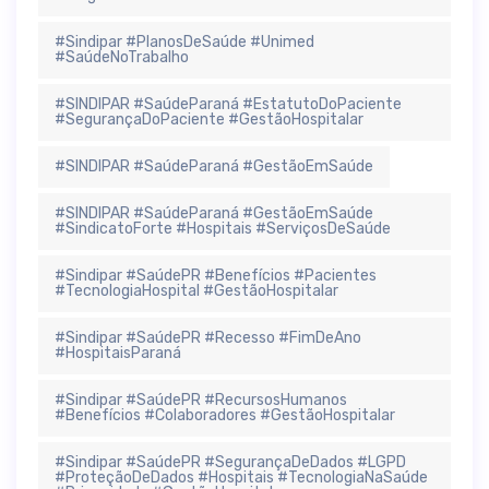
#Sindipar #PlanosDeSaúde #Unimed
#SaúdeNoTrabalho
#SINDIPAR #SaúdeParaná #EstatutoDoPaciente
#SegurançaDoPaciente #GestãoHospitalar
#SINDIPAR #SaúdeParaná #GestãoEmSaúde
#SINDIPAR #SaúdeParaná #GestãoEmSaúde
#SindicatoForte #Hospitais #ServiçosDeSaúde
#Sindipar #SaúdePR #Benefícios #Pacientes
#TecnologiaHospital #GestãoHospitalar
#Sindipar #SaúdePR #Recesso #FimDeAno
#HospitaisParaná
#Sindipar #SaúdePR #RecursosHumanos
#Benefícios #Colaboradores #GestãoHospitalar
#Sindipar #SaúdePR #SegurançaDeDados #LGPD
#ProteçãoDeDados #Hospitais #TecnologiaNaSaúde