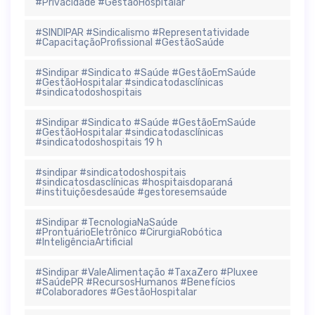
#Privacidade #GestãoHospitalar
#SINDIPAR #Sindicalismo #Representatividade
#CapacitaçãoProfissional #GestãoSaúde
#Sindipar #Sindicato #Saúde #GestãoEmSaúde
#GestãoHospitalar #sindicatodasclínicas
#sindicatodoshospitais
#Sindipar #Sindicato #Saúde #GestãoEmSaúde
#GestãoHospitalar #sindicatodasclínicas
#sindicatodoshospitais 19 h
#sindipar #sindicatodoshospitais
#sindicatosdasclínicas #hospitaisdoparaná
#instituiçõesdesaúde #gestoresemsaúde
#Sindipar #TecnologiaNaSaúde
#ProntuárioEletrônico #CirurgiaRobótica
#InteligênciaArtificial
#Sindipar #ValeAlimentação #TaxaZero #Pluxee
#SaúdePR #RecursosHumanos #Benefícios
#Colaboradores #GestãoHospitalar