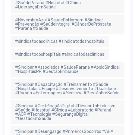
#SaúdeParaná #Hospital #Clínica
#LiderançaEmSaúde
#NovembroAzul #SaúdeDoHomem #Sindipar
#Prevenção #SaúdeIntegral #CâncerDePróstata
#Paraná #Saúde
#sindicatodasclínicas #sindicatodoshospitais
#sindicatodoshospitais #sindicatodasclínicas
#Sindipar #Associados #SaúdeParaná #ApoioSindical
#HospitaisPR #GestãoEmSaúde
#Sindipar #Capacitação #Treinamento #Saúde
#Hospitalar #Equipe #Desenvolvimento #Qualidade
#Paraná #Enfermagem #Medicina #GestãoEmSaúde
#Sindipar #CertificaçãoDigital #DescontoExclusivo
#Saúde #Hospital #Clinica #Laboratorio #Paraná
#ACP #Tecnologia #SegurançaDigital
#GestãoEmSaúde
#Sindipar #Desengasgo #PrimeirosSocorros #AHA