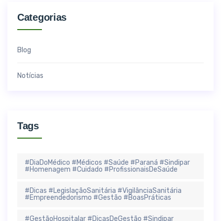
Categorias
Blog
Notícias
Tags
#DiaDoMédico #Médicos #Saúde #Paraná #Sindipar
#Homenagem #Cuidado #ProfissionaisDeSaúde
#Dicas #LegislaçãoSanitária #VigilânciaSanitária
#Empreendedorismo #Gestão #BoasPráticas
#GestãoHospitalar #DicasDeGestão #Sindipar