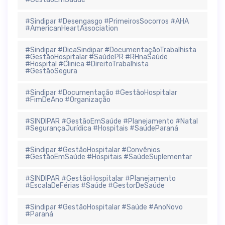
#Sindipar #Desengasgo #PrimeirosSocorros #AHA
#AmericanHeartAssociation
#Sindipar #DicaSindipar #DocumentaçãoTrabalhista
#GestãoHospitalar #SaúdePR #RHnaSaúde
#Hospital #Clinica #DireitoTrabalhista
#GestãoSegura
#Sindipar #Documentação #GestãoHospitalar
#FimDeAno #Organização
#SINDIPAR #GestãoEmSaúde #Planejamento #Natal
#SegurançaJurídica #Hospitais #SaúdeParaná
#Sindipar #GestãoHospitalar #Convênios
#GestãoEmSaúde #Hospitais #SaúdeSuplementar
#SINDIPAR #GestãoHospitalar #Planejamento
#EscalaDeFérias #Saúde #GestorDeSaúde
#Sindipar #GestãoHospitalar #Saúde #AnoNovo
#Paraná