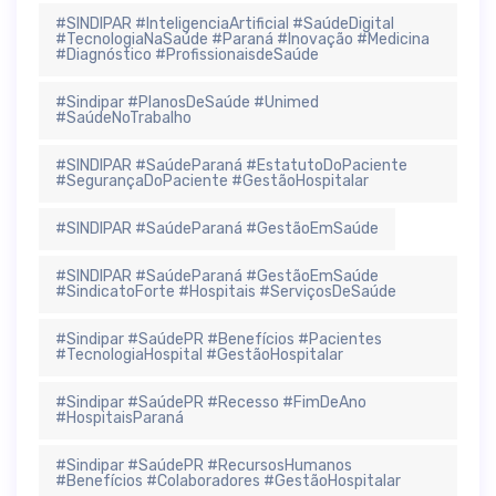
#SINDIPAR #InteligenciaArtificial #SaúdeDigital
#TecnologiaNaSaúde #Paraná #Inovação #Medicina
#Diagnóstico #ProfissionaisdeSaúde
#Sindipar #PlanosDeSaúde #Unimed
#SaúdeNoTrabalho
#SINDIPAR #SaúdeParaná #EstatutoDoPaciente
#SegurançaDoPaciente #GestãoHospitalar
#SINDIPAR #SaúdeParaná #GestãoEmSaúde
#SINDIPAR #SaúdeParaná #GestãoEmSaúde
#SindicatoForte #Hospitais #ServiçosDeSaúde
#Sindipar #SaúdePR #Benefícios #Pacientes
#TecnologiaHospital #GestãoHospitalar
#Sindipar #SaúdePR #Recesso #FimDeAno
#HospitaisParaná
#Sindipar #SaúdePR #RecursosHumanos
#Benefícios #Colaboradores #GestãoHospitalar