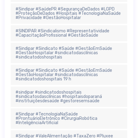
#Sindipar #SaúdePR #SegurançaDeDados #LGPD
#ProteçãoDeDados #Hospitais #TecnologiaNaSaúde
#Privacidade #GestãoHospitalar
#SINDIPAR #Sindicalismo #Representatividade
#CapacitaçãoProfissional #GestãoSaúde
#Sindipar #Sindicato #Saúde #GestãoEmSaúde
#GestãoHospitalar #sindicatodasclínicas
#sindicatodoshospitais
#Sindipar #Sindicato #Saúde #GestãoEmSaúde
#GestãoHospitalar #sindicatodasclínicas
#sindicatodoshospitais 19 h
#sindipar #sindicatodoshospitais
#sindicatosdasclínicas #hospitaisdoparaná
#instituiçõesdesaúde #gestoresemsaúde
#Sindipar #TecnologiaNaSaúde
#ProntuárioEletrônico #CirurgiaRobótica
#InteligênciaArtificial
#Sindipar #ValeAlimentação #TaxaZero #Pluxee