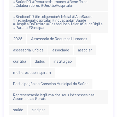
#SaúdePR #RecursosHumanos #Benefícios
#Colaboradores #GestãoHospitalar
#SindiparPR #InteligenciaArtificial #IAnaSaude
#TecnologiaHospitalar #InovacaoEmSaude
#HospitalDoFuturo #GestaoHospitalar #SaudeDigital
#Parana #Sindipar
2025
Assessoria de Recursos Humanos
assessoria jurídica
associado
associar
curitiba
dados
instituição
mulheres que inspiram
Participação no Conselho Municipal da Saúde
Representação legítima dos seus interesses nas
Assembleias Gerais
saúde
sindipar