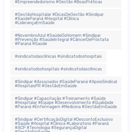
#Empreendedorismo #Gestão #BoasPráticas
#GestãoHospitalar #DicasDeGestão #Sindipar
#SaúdeParaná #Hospital #Clínica
#LiderançaEmSaúde
#NovembroAzul #SaúdeDoHomem #Sindipar
#Prevenção #SaúdeIntegral #CâncerDePróstata
#Paraná #Saúde
#sindicatodasclínicas #sindicatodoshospitais
#sindicatodoshospitais #sindicatodasclínicas
#Sindipar #Associados #SaúdeParaná #ApoioSindical
#HospitaisPR #GestãoEmSaúde
#Sindipar #Capacitação #Treinamento #Saúde
#Hospitalar #Equipe #Desenvolvimento #Qualidade
#Paraná #Enfermagem #Medicina #GestãoEmSaúde
#Sindipar #CertificaçãoDigital #DescontoExclusivo
#Saúde #Hospital #Clinica #Laboratorio #Paraná
#ACP #Tecnologia #SegurançaDigital
#GestãoEmSaúde